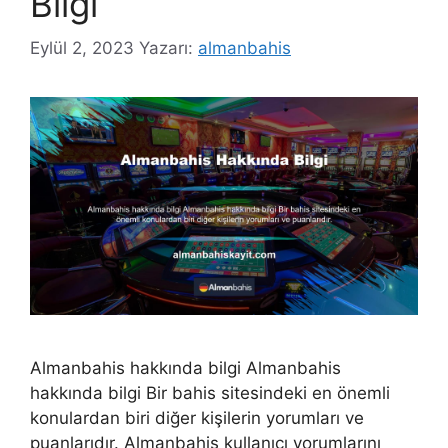
Bilgi
Eylül 2, 2023
Yazarı:
almanbahis
Almanbahis hakkında bilgi Almanbahis
hakkında bilgi Bir bahis sitesindeki en önemli
konulardan biri diğer kişilerin yorumları ve
puanlarıdır. Almanbahis kullanıcı yorumlarını