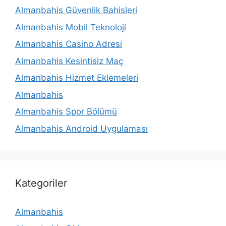
Almanbahis Güvenlik Bahisleri
Almanbahis Mobil Teknoloji
Almanbahis Casino Adresi
Almanbahis Kesintisiz Maç
Almanbahis Hizmet Eklemeleri
Almanbahis
Almanbahis Spor Bölümü
Almanbahis Android Uygulaması
Kategoriler
Almanbahis