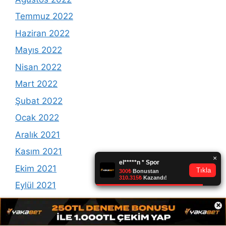
Temmuz 2022
Haziran 2022
Mayıs 2022
Nisan 2022
Mart 2022
Şubat 2022
Ocak 2022
Aralık 2021
Kasım 2021
Ekim 2021
Eylül 2021
Ağustos 2021
×
Temmuz 2021