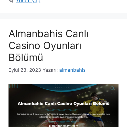
Yorum yap
Almanbahis Canlı
Casino Oyunları
Bölümü
Eylül 23, 2023
Yazarı:
almanbahis