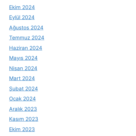
Ekim 2024
Eylül 2024
Ağustos 2024
Temmuz 2024
Haziran 2024
Mayıs 2024
Nisan 2024
Mart 2024
Şubat 2024
Ocak 2024
Aralık 2023
Kasım 2023
Ekim 2023