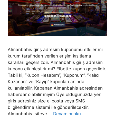
Almanbahis giriş adresim kuponumu etkiler mi
kurum tarafından verilen erişim kısıtlama
kararları geçersizdir. Almanbahis giriş adresim
kuponu etkinleştirir mi? Elbette kupon geçerlidir.
Tabii ki, “Kupon Hesabım”, “Kuponum”, “Kalıcı
Kazanan” ve “Kayıp” kuponları anında
kullanılabilir. Kapanan Almanbahis adresinden
haberdar olabilir miyim Üye olduğunuzda yeni
giriş adresiniz size e-posta veya SMS
bilgilendirme sistemi ile gönderilecektir.
Almanbahis, siteye …
Devamını oku…