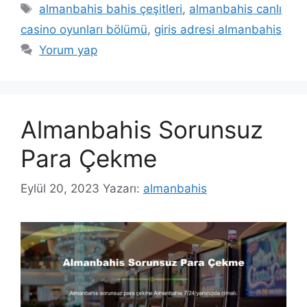
Etiketler
almanbahis bahis çeşitleri
,
almanbahis canlı
casino oyunları bölümü
,
giris adresi almanbahis
Yorum yap
Almanbahis Sorunsuz
Para Çekme
Eylül 20, 2023
Yazarı:
almanbahis