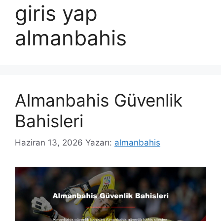
giris yap
almanbahis
Almanbahis Güvenlik
Bahisleri
Haziran 13, 2026
Yazarı:
almanbahis