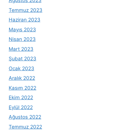
Ağustos 2023
Temmuz 2023
Haziran 2023
Mayıs 2023
Nisan 2023
Mart 2023
Şubat 2023
Ocak 2023
Aralık 2022
Kasım 2022
Ekim 2022
Eylül 2022
Ağustos 2022
Temmuz 2022