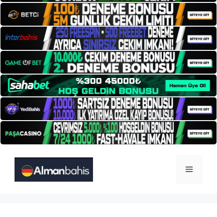
İçeriğe
atla
Menü