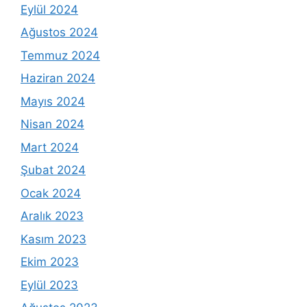
Eylül 2024
Ağustos 2024
Temmuz 2024
Haziran 2024
Mayıs 2024
Nisan 2024
Mart 2024
Şubat 2024
Ocak 2024
Aralık 2023
Kasım 2023
Ekim 2023
Eylül 2023