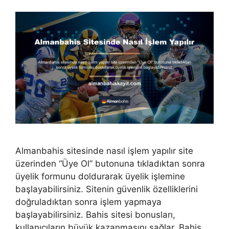
Almanbahis sitesinde nasıl işlem yapılır site
üzerinden “Üye Ol” butonuna tıkladıktan sonra
üyelik formunu doldurarak üyelik işlemine
başlayabilirsiniz. Sitenin güvenlik özelliklerini
doğruladıktan sonra işlem yapmaya
başlayabilirsiniz. Bahis sitesi bonusları,
kullanıcıların büyük kazanmasını sağlar. Bahis