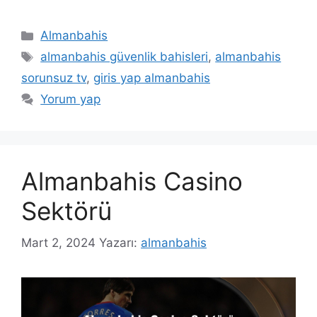
Kategoriler
Almanbahis
Etiketler
almanbahis güvenlik bahisleri
,
almanbahis
sorunsuz tv
,
giris yap almanbahis
Yorum yap
Almanbahis Casino
Sektörü
Mart 2, 2024
Yazarı:
almanbahis