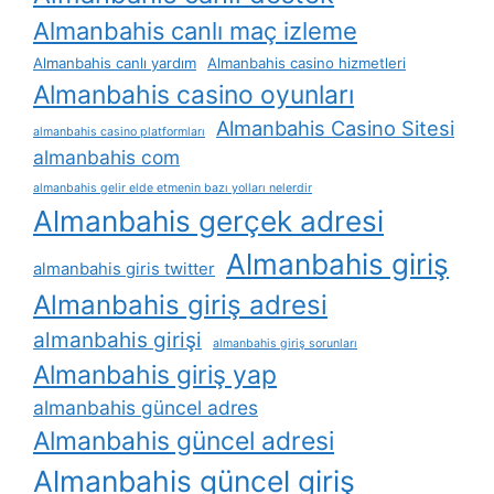
Almanbahis canlı maç izleme
Almanbahis canlı yardım
Almanbahis casino hizmetleri
Almanbahis casino oyunları
Almanbahis Casino Sitesi
almanbahis casino platformları
almanbahis com
almanbahis gelir elde etmenin bazı yolları nelerdir
Almanbahis gerçek adresi
Almanbahis giriş
almanbahis giris twitter
Almanbahis giriş adresi
almanbahis girişi
almanbahis giriş sorunları
Almanbahis giriş yap
almanbahis güncel adres
Almanbahis güncel adresi
Almanbahis güncel giriş