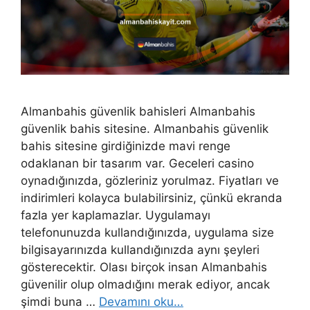
Almanbahis güvenlik bahisleri Almanbahis
güvenlik bahis sitesine. Almanbahis güvenlik
bahis sitesine girdiğinizde mavi renge
odaklanan bir tasarım var. Geceleri casino
oynadığınızda, gözleriniz yorulmaz. Fiyatları ve
indirimleri kolayca bulabilirsiniz, çünkü ekranda
fazla yer kaplamazlar. Uygulamayı
telefonunuzda kullandığınızda, uygulama size
bilgisayarınızda kullandığınızda aynı şeyleri
gösterecektir. Olası birçok insan Almanbahis
güvenilir olup olmadığını merak ediyor, ancak
şimdi buna …
Devamını oku…