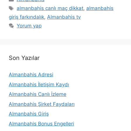
Etiketler
almanbahis canlı maç dikkat
,
almanbahis
giriş farkındalık
,
Almanbahis tv
Yorum yap
Son Yazılar
Almanbahis Adresi
Almanbahis İletişim Kaydı
Almanbahis Canlı İzleme
Almanbahis Şirket Faydaları
Almanbahis Giriş
Almanbahis Bonus Engelleri