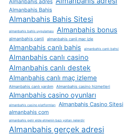
Almanbahis adresi
Almanbahis adres
Almanbahis Bahis
Almanbahis Bahis Sitesi
Almanbahis bonus
almanbahis bahis uygulaması
almanbahis canli
almanbahis canli maç izle
Almanbahis canlı bahis
almanbahis canlı bahsi
Almanbahis canlı casino
Almanbahis canlı destek
Almanbahis canlı maç izleme
Almanbahis canlı yardım
Almanbahis casino hizmetleri
Almanbahis casino oyunları
Almanbahis Casino Sitesi
almanbahis casino platformları
almanbahis com
almanbahis gelir elde etmenin bazı yolları nelerdir
Almanbahis gerçek adresi