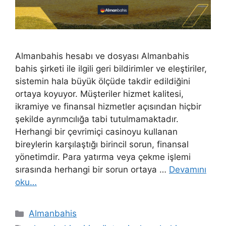
Almanbahis hesabı ve dosyası Almanbahis
bahis şirketi ile ilgili geri bildirimler ve eleştiriler,
sistemin hala büyük ölçüde takdir edildiğini
ortaya koyuyor. Müşteriler hizmet kalitesi,
ikramiye ve finansal hizmetler açısından hiçbir
şekilde ayrımcılığa tabi tutulmamaktadır.
Herhangi bir çevrimiçi casinoyu kullanan
bireylerin karşılaştığı birincil sorun, finansal
yönetimdir. Para yatırma veya çekme işlemi
sırasında herhangi bir sorun ortaya …
Devamını
oku…
Kategoriler
Almanbahis