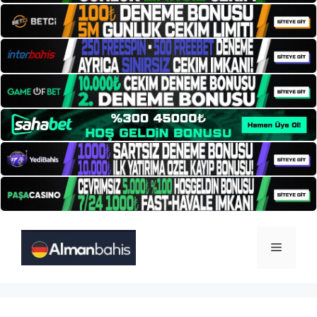
İçeriğe
atla
Menü