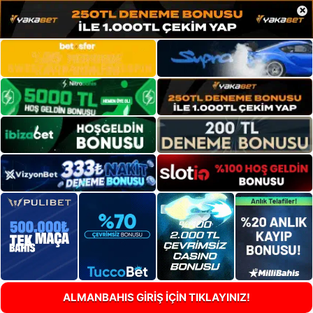
×
ALMANBAHIS GİRİŞ İÇİN TIKLAYINIZ!