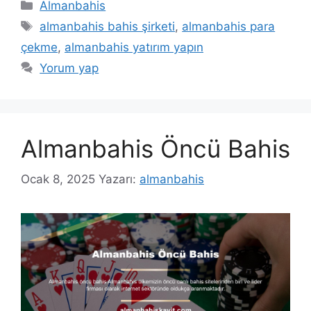
Kategoriler
Almanbahis
Etiketler
almanbahis bahis şirketi
,
almanbahis para
çekme
,
almanbahis yatırım yapın
Yorum yap
Almanbahis Öncü Bahis
Ocak 8, 2025
Yazarı:
almanbahis