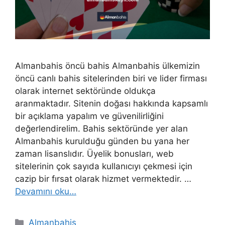
Almanbahis öncü bahis Almanbahis ülkemizin
öncü canlı bahis sitelerinden biri ve lider firması
olarak internet sektöründe oldukça
aranmaktadır. Sitenin doğası hakkında kapsamlı
bir açıklama yapalım ve güvenilirliğini
değerlendirelim. Bahis sektöründe yer alan
Almanbahis kurulduğu günden bu yana her
zaman lisanslıdır. Üyelik bonusları, web
sitelerinin çok sayıda kullanıcıyı çekmesi için
cazip bir fırsat olarak hizmet vermektedir. …
Devamını oku…
Kategoriler
Almanbahis