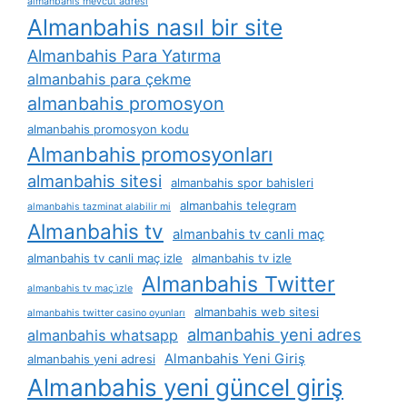
almanbahis mevcut adresi
Almanbahis nasıl bir site
Almanbahis Para Yatırma
almanbahis para çekme
almanbahis promosyon
almanbahis promosyon kodu
Almanbahis promosyonları
almanbahis sitesi
almanbahis spor bahisleri
almanbahis telegram
almanbahis tazminat alabilir mi
Almanbahis tv
almanbahis tv canli maç
almanbahis tv canli maç izle
almanbahis tv izle
Almanbahis Twitter
almanbahis tv maç i̇zle
almanbahis web sitesi
almanbahis twitter casino oyunları
almanbahis yeni adres
almanbahis whatsapp
Almanbahis Yeni Giriş
almanbahis yeni adresi
Almanbahis yeni güncel giriş