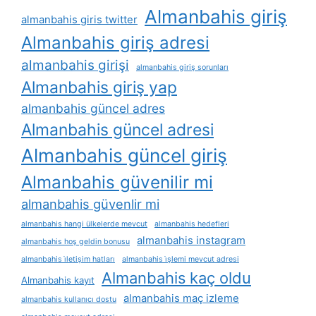
Almanbahis giriş
almanbahis giris twitter
Almanbahis giriş adresi
almanbahis girişi
almanbahis giriş sorunları
Almanbahis giriş yap
almanbahis güncel adres
Almanbahis güncel adresi
Almanbahis güncel giriş
Almanbahis güvenilir mi
almanbahis güvenlir mi
almanbahis hangi ülkelerde mevcut
almanbahis hedefleri
almanbahis instagram
almanbahis hoş geldin bonusu
almanbahis i̇letişim hatları
almanbahis i̇şlemi mevcut adresi
Almanbahis kaç oldu
Almanbahis kayıt
almanbahis maç izleme
almanbahis kullanıcı dostu