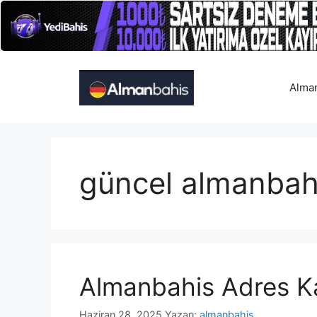
İçeriğe
atla
Alman
güncel almanbah
Almanbahis Adres 
Haziran 28, 2025
Yazarı:
almanbahis