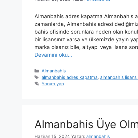
Almanbahis adres kapatma Almanbahis adr
zamanlarda, Almanbahis adresi dediğimiz ş
bahis ofisinde sorunlara neden olan konula
bir lisansınız varsa ve ülkemizde yayın yap
marka olsanız bile, altyapı veya lisans so
Devamını oku…
Kategoriler
Almanbahis
Etiketler
almanbahis adres kapatma
,
almanbahis lisans
Yorum yap
Almanbahis Üye Olma
Haziran 15, 2024
Yazarı:
almanbahis