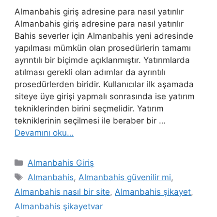
Almanbahis giriş adresine para nasıl yatırılır
Almanbahis giriş adresine para nasıl yatırılır
Bahis severler için Almanbahis yeni adresinde
yapılması mümkün olan prosedürlerin tamamı
ayrıntılı bir biçimde açıklanmıştır. Yatırımlarda
atılması gerekli olan adımlar da ayrıntılı
prosedürlerden biridir. Kullanıcılar ilk aşamada
siteye üye girişi yapmalı sonrasında ise yatırım
tekniklerinden birini seçmelidir. Yatırım
tekniklerinin seçilmesi ile beraber bir …
Devamını oku…
Kategoriler
Almanbahis Giriş
Etiketler
Almanbahis
,
Almanbahis güvenilir mi
,
Almanbahis nasıl bir site
,
Almanbahis şikayet
,
Almanbahis şikayetvar