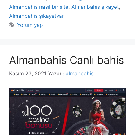
Almanbahis nasıl bir site
,
Almanbahis şikayet
,
Almanbahis şikayetvar
Yorum yap
Almanbahis Canlı bahis
Kasım 23, 2021
Yazarı:
almanbahis