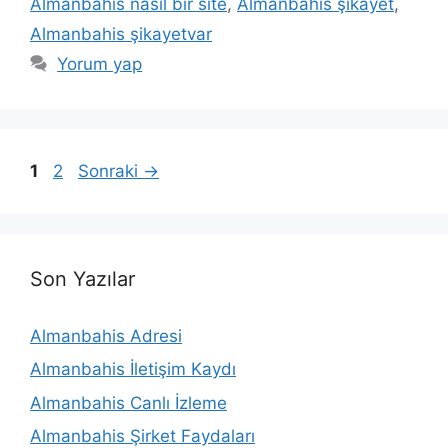
Almanbahis nasıl bir site
,
Almanbahis şikayet
,
Almanbahis şikayetvar
Yorum yap
Sayfa
Sayfa
1
2
Sonraki
→
Son Yazılar
Almanbahis Adresi
Almanbahis İletişim Kaydı
Almanbahis Canlı İzleme
Almanbahis Şirket Faydaları