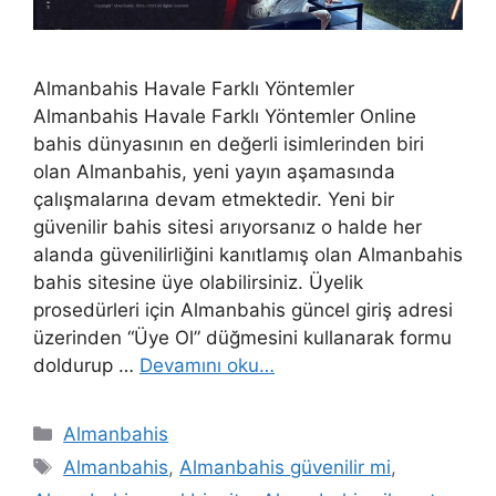
Almanbahis Havale Farklı Yöntemler
Almanbahis Havale Farklı Yöntemler Online
bahis dünyasının en değerli isimlerinden biri
olan Almanbahis, yeni yayın aşamasında
çalışmalarına devam etmektedir. Yeni bir
güvenilir bahis sitesi arıyorsanız o halde her
alanda güvenilirliğini kanıtlamış olan Almanbahis
bahis sitesine üye olabilirsiniz. Üyelik
prosedürleri için Almanbahis güncel giriş adresi
üzerinden “Üye Ol” düğmesini kullanarak formu
doldurup …
Devamını oku…
Kategoriler
Almanbahis
Etiketler
Almanbahis
,
Almanbahis güvenilir mi
,