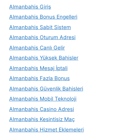
Almanbahis Giriş
Almanbahis Bonus Engelleri
Almanbahis Sabit Sistem
Almanbahis Oturum Adresi
Almanbahis Canlı Gelir
Almanbahis Yüksek Bahisler
Almanbahis Mesaj İptali
Almanbahis Fazla Bonus
Almanbahis Güvenlik Bahisleri
Almanbahis Mobil Teknoloji
Almanbahis Casino Adresi
Almanbahis Kesintisiz Maç
Almanbahis Hizmet Eklemeleri