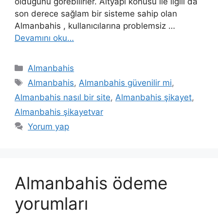
olduğunu görebilirler. Altyapı konusu ile ilgili da
son derece sağlam bir sisteme sahip olan
Almanbahis , kullanıcılarına problemsiz …
Devamını oku…
Kategoriler
Almanbahis
Etiketler
Almanbahis
,
Almanbahis güvenilir mi
,
Almanbahis nasıl bir site
,
Almanbahis şikayet
,
Almanbahis şikayetvar
Yorum yap
Almanbahis ödeme
yorumları