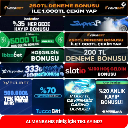
×
ALMANBAHIS GİRİŞ İÇİN TIKLAYINIZ!