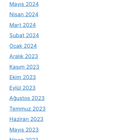
Mayıs 2024
Nisan 2024
Mart 2024
Şubat 2024
Ocak 2024
Aralık 2023
Kasım 2023
Ekim 2023
Eylül 2023
Ağustos 2023
Temmuz 2023
Haziran 2023
Mayıs 2023