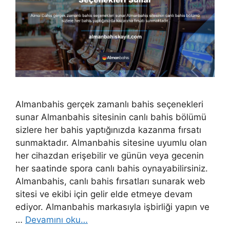
Almanbahis gerçek zamanlı bahis seçenekleri
sunar Almanbahis sitesinin canlı bahis bölümü
sizlere her bahis yaptığınızda kazanma fırsatı
sunmaktadır. Almanbahis sitesine uyumlu olan
her cihazdan erişebilir ve günün veya gecenin
her saatinde spora canlı bahis oynayabilirsiniz.
Almanbahis, canlı bahis fırsatları sunarak web
sitesi ve ekibi için gelir elde etmeye devam
ediyor. Almanbahis markasıyla işbirliği yapın ve
…
Devamını oku…