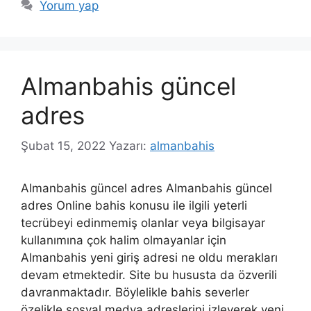
Yorum yap
Almanbahis güncel
adres
Şubat 15, 2022
Yazarı:
almanbahis
Almanbahis güncel adres Almanbahis güncel
adres Online bahis konusu ile ilgili yeterli
tecrübeyi edinmemiş olanlar veya bilgisayar
kullanımına çok halim olmayanlar için
Almanbahis yeni giriş adresi ne oldu merakları
devam etmektedir. Site bu hususta da özverili
davranmaktadır. Böylelikle bahis severler
özelikle sosyal medya adreslerini izleyerek yeni