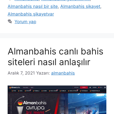
Almanbahis nasıl bir site
,
Almanbahis şikayet
,
Almanbahis şikayetvar
Yorum yap
Almanbahis canlı bahis
siteleri nasıl anlaşılır
Aralık 7, 2021
Yazarı:
almanbahis