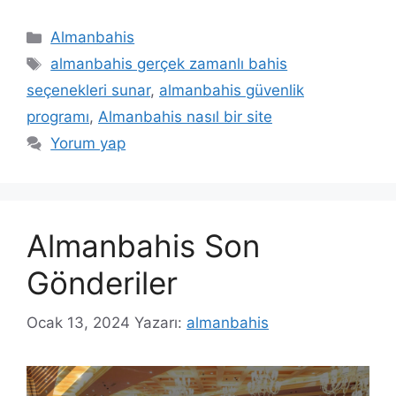
Kategoriler
Almanbahis
Etiketler
almanbahis gerçek zamanlı bahis
seçenekleri sunar
,
almanbahis güvenlik
programı
,
Almanbahis nasıl bir site
Yorum yap
Almanbahis Son
Gönderiler
Ocak 13, 2024
Yazarı:
almanbahis