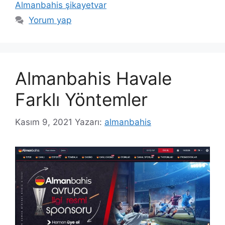
Almanbahis şikayetvar
Yorum yap
Almanbahis Havale
Farklı Yöntemler
Kasım 9, 2021
Yazarı:
almanbahis