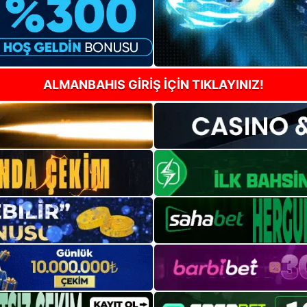
ALMANBAHIS GİRİŞ İÇİN TIKLAYINIZ!