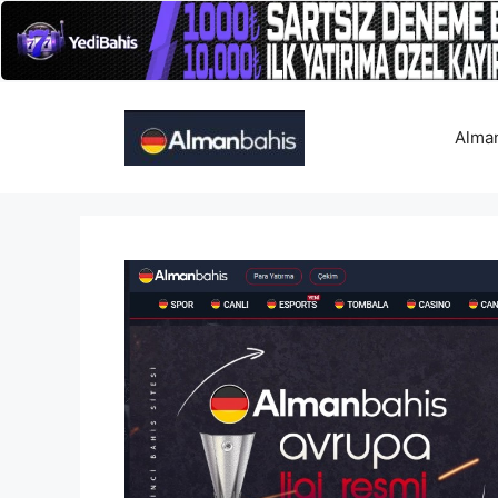
İçeriğe
atla
Alman