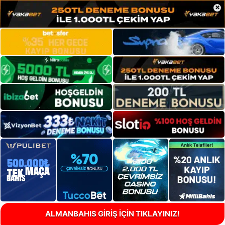
×
ALMANBAHIS GİRİŞ İÇİN TIKLAYINIZ!