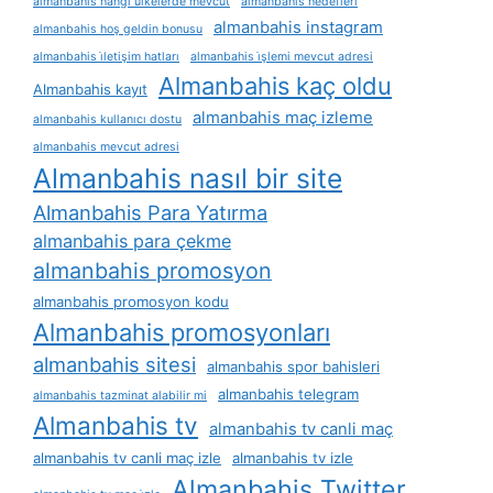
almanbahis hangi ülkelerde mevcut
almanbahis hedefleri
almanbahis instagram
almanbahis hoş geldin bonusu
almanbahis i̇letişim hatları
almanbahis i̇şlemi mevcut adresi
Almanbahis kaç oldu
Almanbahis kayıt
almanbahis maç izleme
almanbahis kullanıcı dostu
almanbahis mevcut adresi
Almanbahis nasıl bir site
Almanbahis Para Yatırma
almanbahis para çekme
almanbahis promosyon
almanbahis promosyon kodu
Almanbahis promosyonları
almanbahis sitesi
almanbahis spor bahisleri
almanbahis telegram
almanbahis tazminat alabilir mi
Almanbahis tv
almanbahis tv canli maç
almanbahis tv canli maç izle
almanbahis tv izle
Almanbahis Twitter