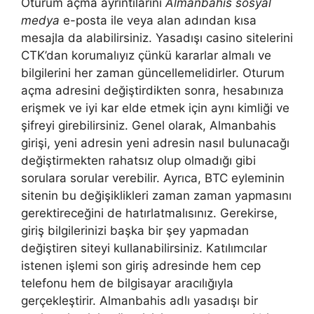
Oturum açma ayrıntılarını
Almanbahis sosyal
medya
e-posta ile veya alan adından kısa
mesajla da alabilirsiniz. Yasadışı casino sitelerini
CTK’dan korumalıyız çünkü kararlar almalı ve
bilgilerini her zaman güncellemelidirler. Oturum
açma adresini değiştirdikten sonra, hesabınıza
erişmek ve iyi kar elde etmek için aynı kimliği ve
şifreyi girebilirsiniz. Genel olarak, Almanbahis
girişi, yeni adresin yeni adresin nasıl bulunacağı
değiştirmekten rahatsız olup olmadığı gibi
sorulara sorular verebilir. Ayrıca, BTC eyleminin
sitenin bu değişiklikleri zaman zaman yapmasını
gerektireceğini de hatırlatmalısınız. Gerekirse,
giriş bilgilerinizi başka bir şey yapmadan
değiştiren siteyi kullanabilirsiniz. Katılımcılar
istenen işlemi son giriş adresinde hem cep
telefonu hem de bilgisayar aracılığıyla
gerçekleştirir. Almanbahis adlı yasadışı bir