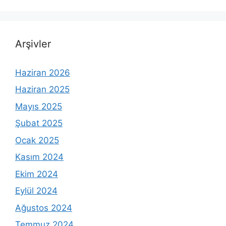
Arşivler
Haziran 2026
Haziran 2025
Mayıs 2025
Şubat 2025
Ocak 2025
Kasım 2024
Ekim 2024
Eylül 2024
Ağustos 2024
Temmuz 2024