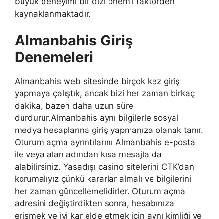
büyük deneyimi bir dizi önemli faktörden
kaynaklanmaktadır.
Almanbahis Giriş
Denemeleri
Almanbahis web sitesinde birçok kez giriş
yapmaya çalıştık, ancak bizi her zaman birkaç
dakika, bazen daha uzun süre
durdurur.Almanbahis aynı bilgilerle sosyal
medya hesaplarına giriş yapmanıza olanak tanır.
Oturum açma ayrıntılarını Almanbahis e-posta
ile veya alan adından kısa mesajla da
alabilirsiniz. Yasadışı casino sitelerini CTK’dan
korumalıyız çünkü kararlar almalı ve bilgilerini
her zaman güncellemelidirler. Oturum açma
adresini değiştirdikten sonra, hesabınıza
erişmek ve iyi kar elde etmek için aynı kimliği ve