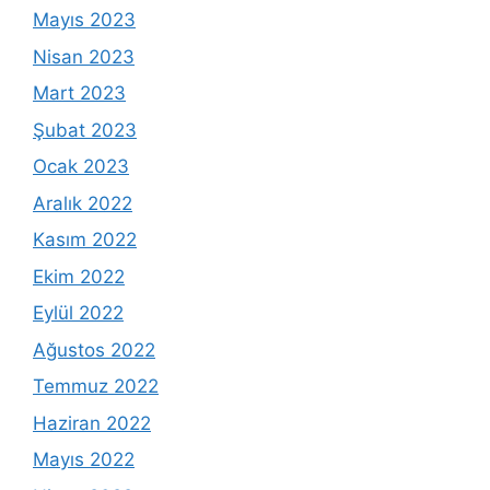
Mayıs 2023
Nisan 2023
Mart 2023
Şubat 2023
Ocak 2023
Aralık 2022
Kasım 2022
Ekim 2022
Eylül 2022
Ağustos 2022
Temmuz 2022
Haziran 2022
Mayıs 2022