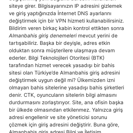
siteye girer. Bilgisayarınızın IP adresini gizlemek
ve giriş yaptığınızda İnternet DNS ayarlarını
değiştirmek için bir VPN hizmeti kullanabilirsiniz.
Bildirim veren birkaç kabin kontrol ettikten sonra
Almanbahis giriş denemeleri
mevcut yerini de
tartışabiliriz. Başka bir deyişle, adres etkin
olduktan sonra müşterilere ulaşmaya devam
ederler. Bilgi Teknolojileri Otoritesi (BTK)
tarafından hizmet verecek yasadışı bir bahis
sitesi olan Türkiye’de Almanbahis giriş adresini
değiştirmek uygun değil mi? Ülkemizden izni
olmayan bahis sitelerine yasadışı bahis şirketleri
denir. CTK, oyuncuların sitelerin bilgi almasını
durdurmasını zorlaştırıyor. Site, ana ofisin başka
bir ülkede olmasından etkilenmez. Yalnızca giriş
adresi engellenir ve site yöneticisi sorunu
çözmek için giriş adresini değiştirir. Buna göre,
Almanbahis giriş adresi Bilgi ve İletişim