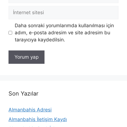
İnternet
sitesi
Daha sonraki yorumlarımda kullanılması için
adım, e-posta adresim ve site adresim bu
tarayıcıya kaydedilsin.
Son Yazılar
Almanbahis Adresi
Almanbahis İletişim Kaydı