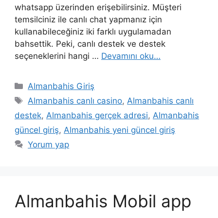
whatsapp üzerinden erişebilirsiniz. Müşteri
temsilciniz ile canlı chat yapmanız için
kullanabileceğiniz iki farklı uygulamadan
bahsettik. Peki, canlı destek ve destek
seçeneklerini hangi …
Devamını oku…
Kategoriler
Almanbahis Giriş
Etiketler
Almanbahis canlı casino
,
Almanbahis canlı
destek
,
Almanbahis gerçek adresi
,
Almanbahis
güncel giriş
,
Almanbahis yeni güncel giriş
Yorum yap
Almanbahis Mobil app