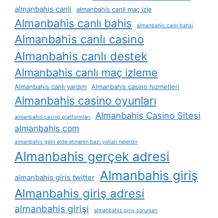
almanbahis canli
almanbahis canli maç izle
Almanbahis canlı bahis
almanbahis canlı bahsi
Almanbahis canlı casino
Almanbahis canlı destek
Almanbahis canlı maç izleme
Almanbahis canlı yardım
Almanbahis casino hizmetleri
Almanbahis casino oyunları
Almanbahis Casino Sitesi
almanbahis casino platformları
almanbahis com
almanbahis gelir elde etmenin bazı yolları nelerdir
Almanbahis gerçek adresi
Almanbahis giriş
almanbahis giris twitter
Almanbahis giriş adresi
almanbahis girişi
almanbahis giriş sorunları