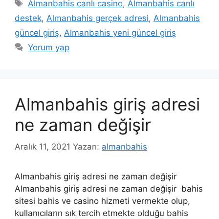
Etiketler
Almanbahis canlı casino
,
Almanbahis canlı
destek
,
Almanbahis gerçek adresi
,
Almanbahis
güncel giriş
,
Almanbahis yeni güncel giriş
Yorum yap
Almanbahis giriş adresi
ne zaman değişir
Aralık 11, 2021
Yazarı:
almanbahis
Almanbahis giriş adresi ne zaman değişir
Almanbahis giriş adresi ne zaman değişir bahis
sitesi bahis ve casino hizmeti vermekte olup,
kullanıcıların sık tercih etmekte olduğu bahis