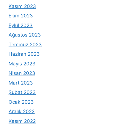
Kasım 2023
Ekim 2023
Eylül 2023
Ağustos 2023
Temmuz 2023
Haziran 2023
Mayıs 2023
Nisan 2023
Mart 2023
Şubat 2023
Ocak 2023
Aralık 2022
Kasım 2022