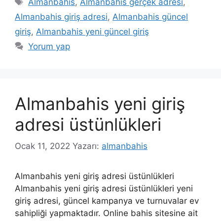
Almanbahis
,
Almanbahis gerçek adresi
,
Almanbahis giriş adresi
,
Almanbahis güncel
giriş
,
Almanbahis yeni güncel giriş
Yorum yap
Almanbahis yeni giriş
adresi üstünlükleri
Ocak 11, 2022
Yazarı:
almanbahis
Almanbahis yeni giriş adresi üstünlükleri
Almanbahis yeni giriş adresi üstünlükleri yeni
giriş adresi, güncel kampanya ve turnuvalar ev
sahipliği yapmaktadır. Online bahis sitesine ait