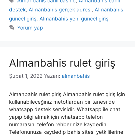
Almanbahis canlı casino
,
Almanbahis canlı
destek
,
Almanbahis gerçek adresi
,
Almanbahis
güncel giriş
,
Almanbahis yeni güncel giriş
Yorum yap
Almanbahis rulet giriş
Şubat 1, 2022
Yazarı:
almanbahis
Almanbahis rulet giriş Almanbahis rulet giriş için
kullanabileceğiniz metotlardan bir tanesi de
whatsapp destek servisidir. Whatsapp ile chat
yapıp bilgi almak için whatsapp telefon
numarasını telefon rehberinize kaydedin.
Telefonunuza kaydedip bahis sitesi yetkililerine