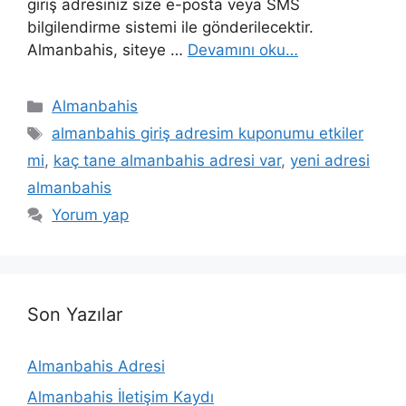
giriş adresiniz size e-posta veya SMS
bilgilendirme sistemi ile gönderilecektir.
Almanbahis, siteye …
Devamını oku…
Kategoriler
Almanbahis
Etiketler
almanbahis giriş adresim kuponumu etkiler
mi
,
kaç tane almanbahis adresi var
,
yeni adresi
almanbahis
Yorum yap
Son Yazılar
Almanbahis Adresi
Almanbahis İletişim Kaydı