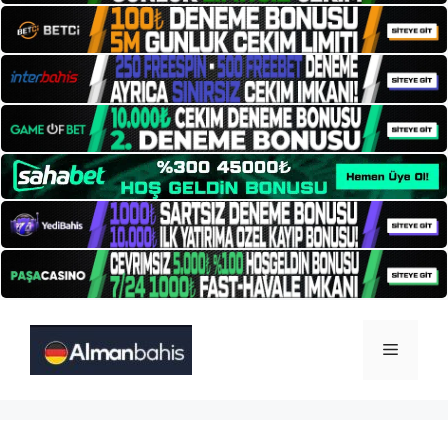
İçeriğe
atla
Menü