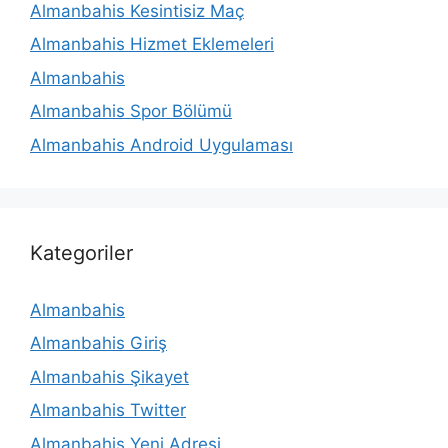
Almanbahis Kesintisiz Maç
Almanbahis Hizmet Eklemeleri
Almanbahis
Almanbahis Spor Bölümü
Almanbahis Android Uygulaması
Kategoriler
Almanbahis
Almanbahis Giriş
Almanbahis Şikayet
Almanbahis Twitter
Almanbahis Yeni Adresi