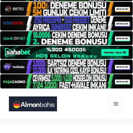
İçeriğe
atla
Menü