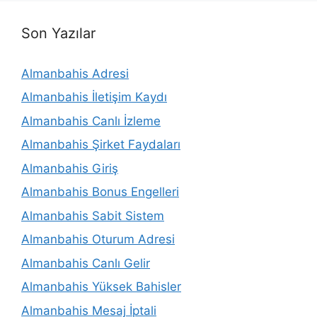
Son Yazılar
Almanbahis Adresi
Almanbahis İletişim Kaydı
Almanbahis Canlı İzleme
Almanbahis Şirket Faydaları
Almanbahis Giriş
Almanbahis Bonus Engelleri
Almanbahis Sabit Sistem
Almanbahis Oturum Adresi
Almanbahis Canlı Gelir
Almanbahis Yüksek Bahisler
Almanbahis Mesaj İptali