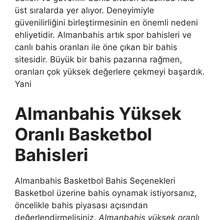
üst sıralarda yer alıyor. Deneyimiyle
güvenilirliğini birleştirmesinin en önemli nedeni
ehliyetidir. Almanbahis artık spor bahisleri ve
canlı bahis oranları ile öne çıkan bir bahis
sitesidir. Büyük bir bahis pazarına rağmen,
oranları çok yüksek değerlere çekmeyi başardık.
Yani
Almanbahis Yüksek
Oranlı Basketbol
Bahisleri
Almanbahis Basketbol Bahis Seçenekleri
Basketbol üzerine bahis oynamak istiyorsanız,
öncelikle bahis piyasası açısından
değerlendirmelisiniz.
Almanbahis yüksek oranlı