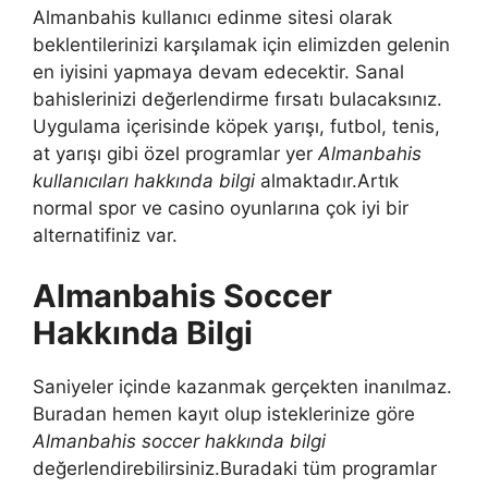
Almanbahis kullanıcı edinme sitesi olarak
beklentilerinizi karşılamak için elimizden gelenin
en iyisini yapmaya devam edecektir. Sanal
bahislerinizi değerlendirme fırsatı bulacaksınız.
Uygulama içerisinde köpek yarışı, futbol, ​​tenis,
at yarışı gibi özel programlar yer
Almanbahis
kullanıcıları hakkında bilgi
almaktadır.Artık
normal spor ve casino oyunlarına çok iyi bir
alternatifiniz var.
Almanbahis Soccer
Hakkında Bilgi
Saniyeler içinde kazanmak gerçekten inanılmaz.
Buradan hemen kayıt olup isteklerinize göre
Almanbahis soccer hakkında bilgi
değerlendirebilirsiniz.Buradaki tüm programlar