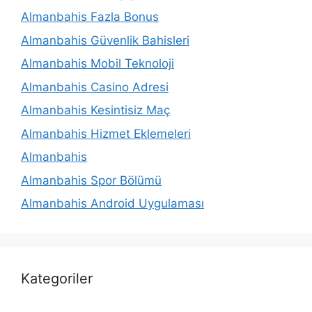
Almanbahis Fazla Bonus
Almanbahis Güvenlik Bahisleri
Almanbahis Mobil Teknoloji
Almanbahis Casino Adresi
Almanbahis Kesintisiz Maç
Almanbahis Hizmet Eklemeleri
Almanbahis
Almanbahis Spor Bölümü
Almanbahis Android Uygulaması
Kategoriler