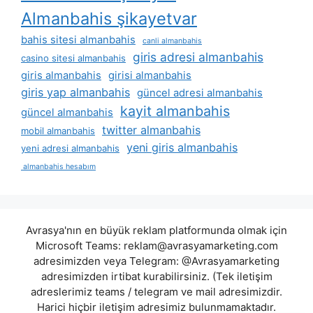
Almanbahis şikayetvar
bahis sitesi almanbahis
canli almanbahis
giris adresi almanbahis
casino sitesi almanbahis
giris almanbahis
girisi almanbahis
giris yap almanbahis
güncel adresi almanbahis
kayit almanbahis
güncel almanbahis
twitter almanbahis
mobil almanbahis
yeni giris almanbahis
yeni adresi almanbahis
almanbahis hesabım
Avrasya'nın en büyük reklam platformunda olmak için
Microsoft Teams:
reklam@avrasyamarketing.com
adresimizden veya Telegram: @Avrasyamarketing
adresimizden irtibat kurabilirsiniz. (Tek iletişim
adreslerimiz teams / telegram ve mail adresimizdir.
Harici hiçbir iletişim adresimiz bulunmamaktadır.