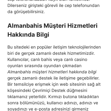
Dilerseniz girişteki görevli ile cep telefonundan
da görüşebilirsiniz.
Almanbahis Müşteri Hizmetleri
Hakkında Bilgi
Bu sitedeki en popüler iletişim teknolojilerinden
biri de gerçek zamanlı destek hizmetimizdir.
Kullanıcılar, canlı bahis veya canlı casino
oyunları sırasında oyundan çıkmadan
Almanbahis müşteri hizmetleri hakkında bilgi
gerçek zamanlı destek ile iletişime geçebilirler.
Bir temsilciye erişmek için web sitesinin sağ alt
köşesindeki Çevrimiçi Destek düğmesini
tıklamanız yeterlidir. Kırmızı butona tıkladıktan
sonra bölümünüzü, kullanıcı adınızı, adınızı ve
soyadınızı ve e-posta adresinizi girmeniz