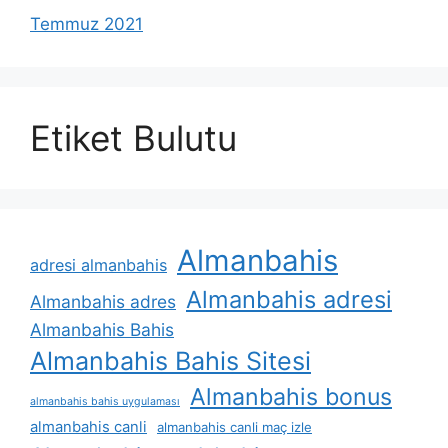
Temmuz 2021
Etiket Bulutu
Almanbahis
adresi almanbahis
Almanbahis adresi
Almanbahis adres
Almanbahis Bahis
Almanbahis Bahis Sitesi
Almanbahis bonus
almanbahis bahis uygulaması
almanbahis canli
almanbahis canli maç izle