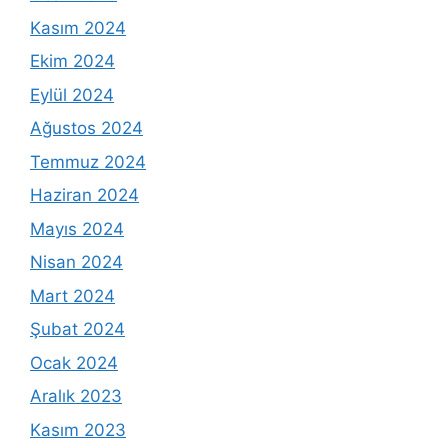
Kasım 2024
Ekim 2024
Eylül 2024
Ağustos 2024
Temmuz 2024
Haziran 2024
Mayıs 2024
Nisan 2024
Mart 2024
Şubat 2024
Ocak 2024
Aralık 2023
Kasım 2023