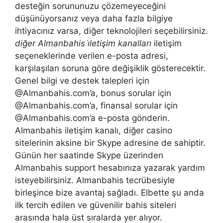
desteğin sorununuzu çözemeyeceğini
düşünüyorsanız veya daha fazla bilgiye
ihtiyacınız varsa, diğer teknolojileri seçebilirsiniz.
diğer Almanbahis i̇letişim kanalları
iletişim
seçeneklerinde verilen e-posta adresi,
karşılaşılan soruna göre değişiklik gösterecektir.
Genel bilgi ve destek talepleri için
@Almanbahis.com’a, bonus sorular için
@Almanbahis.com’a, finansal sorular için
@Almanbahis.com’a e-posta gönderin.
Almanbahis iletişim kanalı, diğer casino
sitelerinin aksine bir Skype adresine de sahiptir.
Günün her saatinde Skype üzerinden
Almanbahis support hesabınıza yazarak yardım
isteyebilirsiniz. Almanbahis tecrübesiyle
birleşince bize avantaj sağladı. Elbette şu anda
ilk tercih edilen ve güvenilir bahis siteleri
arasında hala üst sıralarda yer alıyor.