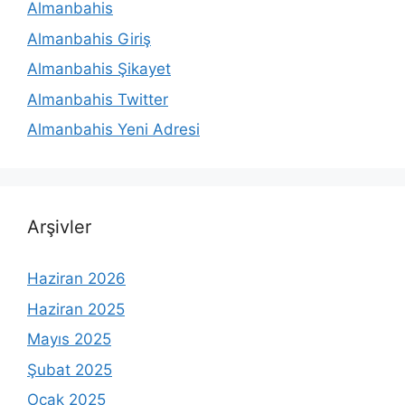
Almanbahis
Almanbahis Giriş
Almanbahis Şikayet
Almanbahis Twitter
Almanbahis Yeni Adresi
Arşivler
Haziran 2026
Haziran 2025
Mayıs 2025
Şubat 2025
Ocak 2025