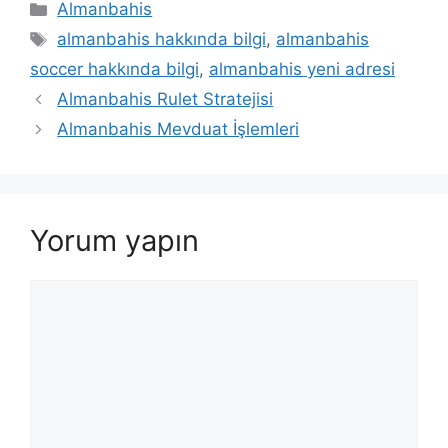
Kategoriler
Almanbahis
Etiketler
almanbahis hakkında bilgi
,
almanbahis
soccer hakkında bilgi
,
almanbahis yeni adresi
Almanbahis Rulet Stratejisi
Almanbahis Mevduat İşlemleri
Yorum yapın
Yorum