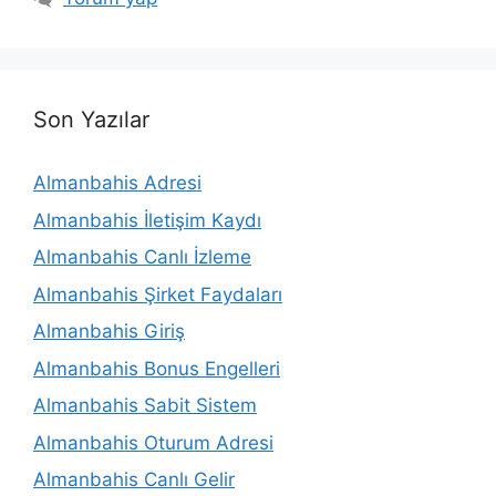
Son Yazılar
Almanbahis Adresi
Almanbahis İletişim Kaydı
Almanbahis Canlı İzleme
Almanbahis Şirket Faydaları
Almanbahis Giriş
Almanbahis Bonus Engelleri
Almanbahis Sabit Sistem
Almanbahis Oturum Adresi
Almanbahis Canlı Gelir