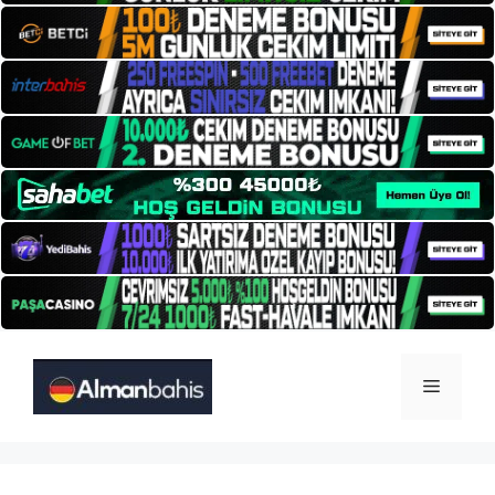
İçeriğe
atla
Menü