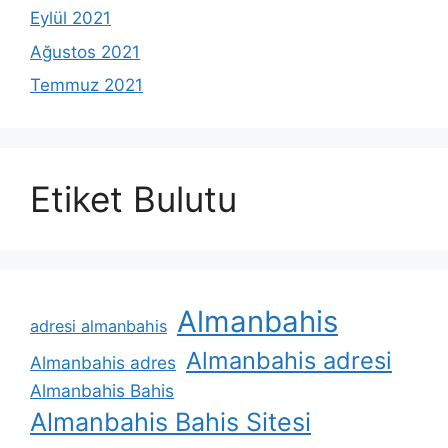
Eylül 2021
Ağustos 2021
Temmuz 2021
Etiket Bulutu
Almanbahis
adresi almanbahis
Almanbahis adresi
Almanbahis adres
Almanbahis Bahis
Almanbahis Bahis Sitesi