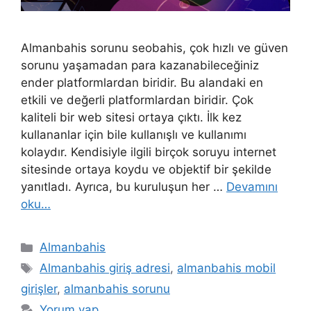
Almanbahis sorunu seobahis, çok hızlı ve güven
sorunu yaşamadan para kazanabileceğiniz
ender platformlardan biridir. Bu alandaki en
etkili ve değerli platformlardan biridir. Çok
kaliteli bir web sitesi ortaya çıktı. İlk kez
kullananlar için bile kullanışlı ve kullanımı
kolaydır. Kendisiyle ilgili birçok soruyu internet
sitesinde ortaya koydu ve objektif bir şekilde
yanıtladı. Ayrıca, bu kuruluşun her …
Devamını
oku…
Kategoriler
Almanbahis
Etiketler
Almanbahis giriş adresi
,
almanbahis mobil
girişler
,
almanbahis sorunu
Yorum yap