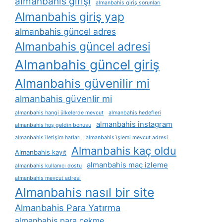
almanbahis girişi
almanbahis giriş sorunları
Almanbahis giriş yap
almanbahis güncel adres
Almanbahis güncel adresi
Almanbahis güncel giriş
Almanbahis güvenilir mi
almanbahis güvenlir mi
almanbahis hangi ülkelerde mevcut
almanbahis hedefleri
almanbahis instagram
almanbahis hoş geldin bonusu
almanbahis i̇letişim hatları
almanbahis i̇şlemi mevcut adresi
Almanbahis kaç oldu
Almanbahis kayıt
almanbahis maç izleme
almanbahis kullanıcı dostu
almanbahis mevcut adresi
Almanbahis nasıl bir site
Almanbahis Para Yatırma
almanbahis para çekme