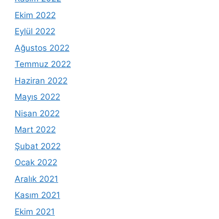
Ekim 2022
Eylül 2022
Ağustos 2022
Temmuz 2022
Haziran 2022
Mayıs 2022
Nisan 2022
Mart 2022
Şubat 2022
Ocak 2022
Aralık 2021
Kasım 2021
Ekim 2021