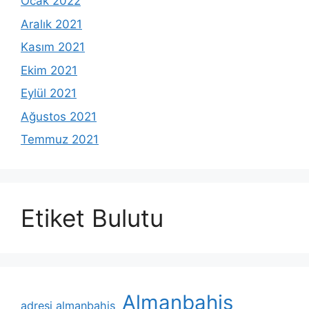
Ocak 2022
Aralık 2021
Kasım 2021
Ekim 2021
Eylül 2021
Ağustos 2021
Temmuz 2021
Etiket Bulutu
Almanbahis
adresi almanbahis