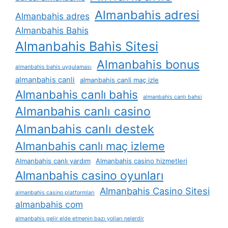
Almanbahis adresi
Almanbahis adres
Almanbahis Bahis
Almanbahis Bahis Sitesi
Almanbahis bonus
almanbahis bahis uygulaması
almanbahis canli
almanbahis canli maç izle
Almanbahis canlı bahis
almanbahis canlı bahsi
Almanbahis canlı casino
Almanbahis canlı destek
Almanbahis canlı maç izleme
Almanbahis canlı yardım
Almanbahis casino hizmetleri
Almanbahis casino oyunları
Almanbahis Casino Sitesi
almanbahis casino platformları
almanbahis com
almanbahis gelir elde etmenin bazı yolları nelerdir