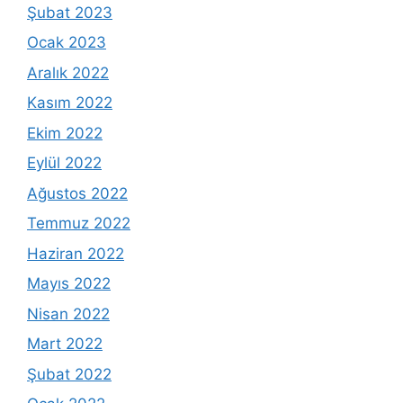
Şubat 2023
Ocak 2023
Aralık 2022
Kasım 2022
Ekim 2022
Eylül 2022
Ağustos 2022
Temmuz 2022
Haziran 2022
Mayıs 2022
Nisan 2022
Mart 2022
Şubat 2022