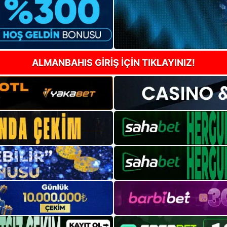
ALMANBAHIS GİRİŞ İÇİN TIKLAYINIZ!