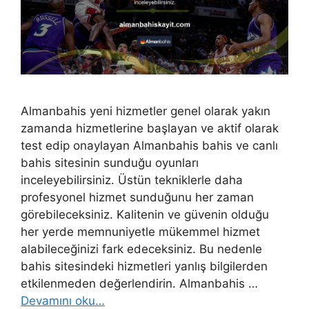
Almanbahis yeni hizmetler genel olarak yakın
zamanda hizmetlerine başlayan ve aktif olarak
test edip onaylayan Almanbahis bahis ve canlı
bahis sitesinin sunduğu oyunları
inceleyebilirsiniz. Üstün tekniklerle daha
profesyonel hizmet sunduğunu her zaman
görebileceksiniz. Kalitenin ve güvenin olduğu
her yerde memnuniyetle mükemmel hizmet
alabileceğinizi fark edeceksiniz. Bu nedenle
bahis sitesindeki hizmetleri yanlış bilgilerden
etkilenmeden değerlendirin. Almanbahis …
Devamını oku…