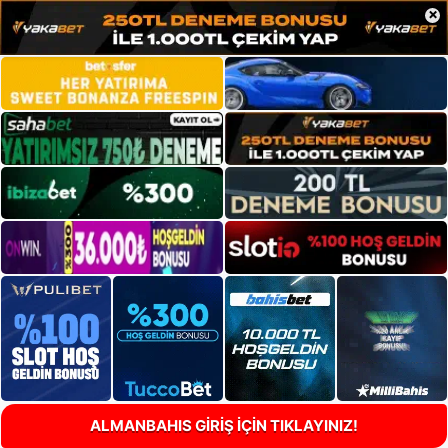
×
ALMANBAHIS GİRİŞ İÇİN TIKLAYINIZ!