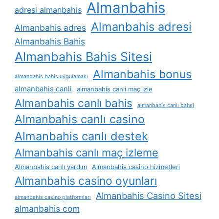
Almanbahis
adresi almanbahis
Almanbahis adresi
Almanbahis adres
Almanbahis Bahis
Almanbahis Bahis Sitesi
Almanbahis bonus
almanbahis bahis uygulaması
almanbahis canli
almanbahis canli maç izle
Almanbahis canlı bahis
almanbahis canlı bahsi
Almanbahis canlı casino
Almanbahis canlı destek
Almanbahis canlı maç izleme
Almanbahis canlı yardım
Almanbahis casino hizmetleri
Almanbahis casino oyunları
Almanbahis Casino Sitesi
almanbahis casino platformları
almanbahis com