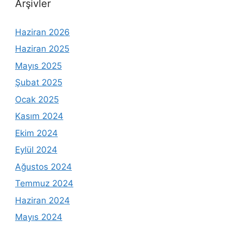
Arşivler
Haziran 2026
Haziran 2025
Mayıs 2025
Şubat 2025
Ocak 2025
Kasım 2024
Ekim 2024
Eylül 2024
Ağustos 2024
Temmuz 2024
Haziran 2024
Mayıs 2024