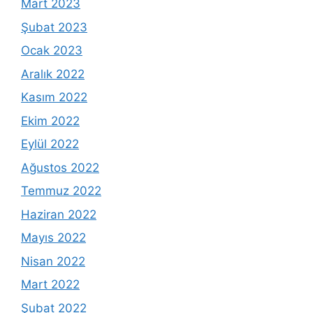
Mart 2023
Şubat 2023
Ocak 2023
Aralık 2022
Kasım 2022
Ekim 2022
Eylül 2022
Ağustos 2022
Temmuz 2022
Haziran 2022
Mayıs 2022
Nisan 2022
Mart 2022
Şubat 2022