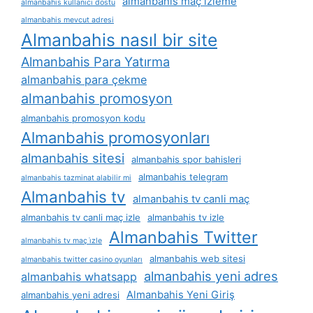
almanbahis maç izleme
almanbahis kullanıcı dostu
almanbahis mevcut adresi
Almanbahis nasıl bir site
Almanbahis Para Yatırma
almanbahis para çekme
almanbahis promosyon
almanbahis promosyon kodu
Almanbahis promosyonları
almanbahis sitesi
almanbahis spor bahisleri
almanbahis telegram
almanbahis tazminat alabilir mi
Almanbahis tv
almanbahis tv canli maç
almanbahis tv canli maç izle
almanbahis tv izle
Almanbahis Twitter
almanbahis tv maç i̇zle
almanbahis web sitesi
almanbahis twitter casino oyunları
almanbahis yeni adres
almanbahis whatsapp
Almanbahis Yeni Giriş
almanbahis yeni adresi