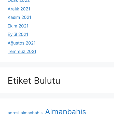
Ocak 2022
Aralık 2021
Kasım 2021
Ekim 2021
Eylül 2021
Ağustos 2021
Temmuz 2021
Etiket Bulutu
Almanbahis
adresi almanbahis