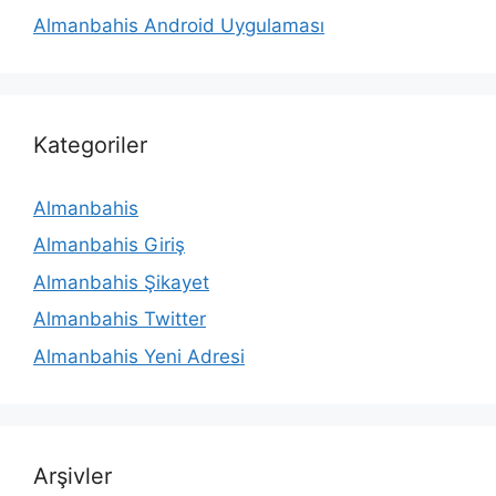
Almanbahis Android Uygulaması
Kategoriler
Almanbahis
Almanbahis Giriş
Almanbahis Şikayet
Almanbahis Twitter
Almanbahis Yeni Adresi
Arşivler