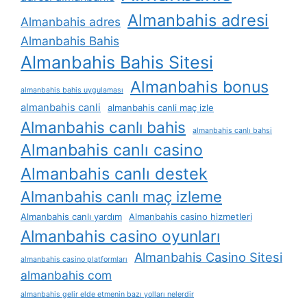
Almanbahis adresi
Almanbahis adres
Almanbahis Bahis
Almanbahis Bahis Sitesi
Almanbahis bonus
almanbahis bahis uygulaması
almanbahis canli
almanbahis canli maç izle
Almanbahis canlı bahis
almanbahis canlı bahsi
Almanbahis canlı casino
Almanbahis canlı destek
Almanbahis canlı maç izleme
Almanbahis canlı yardım
Almanbahis casino hizmetleri
Almanbahis casino oyunları
Almanbahis Casino Sitesi
almanbahis casino platformları
almanbahis com
almanbahis gelir elde etmenin bazı yolları nelerdir