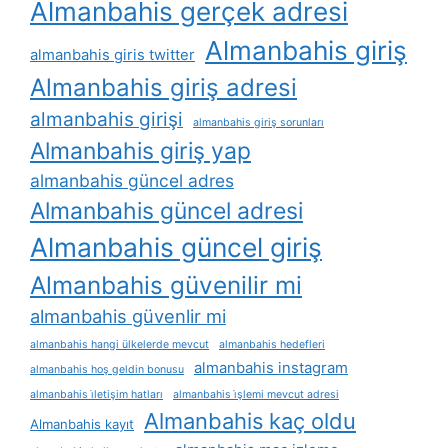
Almanbahis gerçek adresi
Almanbahis giriş
almanbahis giris twitter
Almanbahis giriş adresi
almanbahis girişi
almanbahis giriş sorunları
Almanbahis giriş yap
almanbahis güncel adres
Almanbahis güncel adresi
Almanbahis güncel giriş
Almanbahis güvenilir mi
almanbahis güvenlir mi
almanbahis hangi ülkelerde mevcut
almanbahis hedefleri
almanbahis instagram
almanbahis hoş geldin bonusu
almanbahis i̇letişim hatları
almanbahis i̇şlemi mevcut adresi
Almanbahis kaç oldu
Almanbahis kayıt