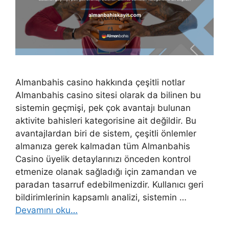
Almanbahis casino hakkında çeşitli notlar
Almanbahis casino sitesi olarak da bilinen bu
sistemin geçmişi, pek çok avantajı bulunan
aktivite bahisleri kategorisine ait değildir. Bu
avantajlardan biri de sistem, çeşitli önlemler
almanıza gerek kalmadan tüm Almanbahis
Casino üyelik detaylarınızı önceden kontrol
etmenize olanak sağladığı için zamandan ve
paradan tasarruf edebilmenizdir. Kullanıcı geri
bildirimlerinin kapsamlı analizi, sistemin …
Devamını oku…