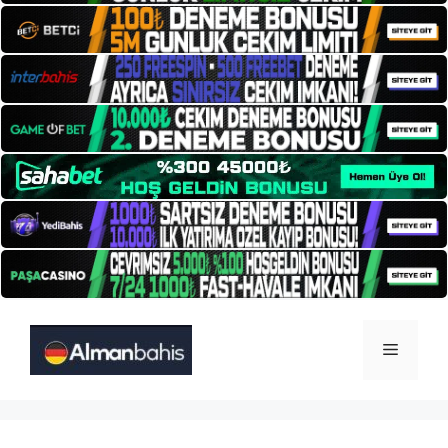
İçeriğe
atla
Menü