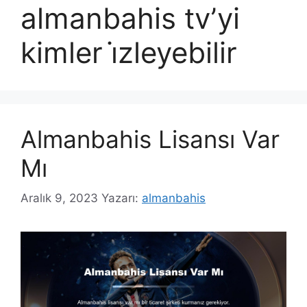
almanbahis tv’yi
kimler i̇zleyebilir
Almanbahis Lisansı Var
Mı
Aralık 9, 2023
Yazarı:
almanbahis