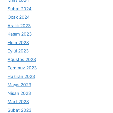
Mart 2024
Şubat 2024
Ocak 2024
Aralık 2023
Kasım 2023
Ekim 2023
Eylül 2023
Ağustos 2023
Temmuz 2023
Haziran 2023
Mayıs 2023
Nisan 2023
Mart 2023
Şubat 2023