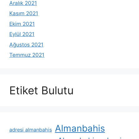
Aralık 2021
Kasım 2021
Ekim 2021
Eylül 2021
Ağustos 2021
Temmuz 2021
Etiket Bulutu
Almanbahis
adresi almanbahis