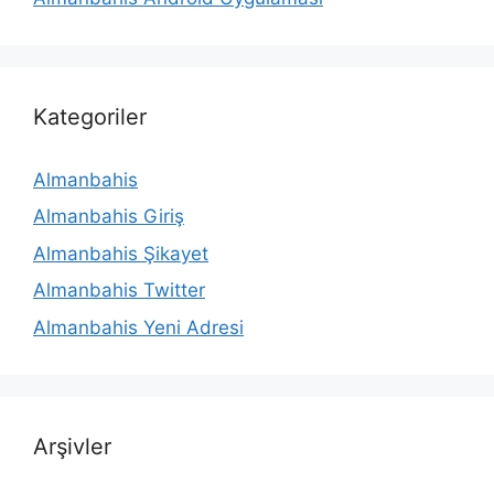
Kategoriler
Almanbahis
Almanbahis Giriş
Almanbahis Şikayet
Almanbahis Twitter
Almanbahis Yeni Adresi
Arşivler