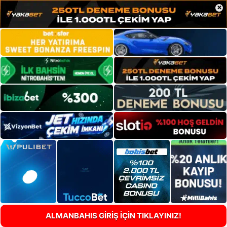
×
ALMANBAHIS GİRİŞ İÇİN TIKLAYINIZ!