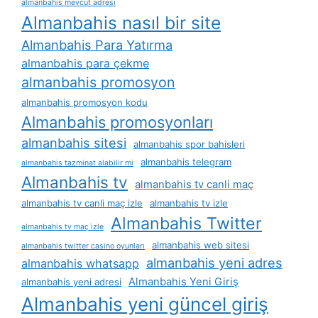
almanbahis mevcut adresi
Almanbahis nasıl bir site
Almanbahis Para Yatırma
almanbahis para çekme
almanbahis promosyon
almanbahis promosyon kodu
Almanbahis promosyonları
almanbahis sitesi
almanbahis spor bahisleri
almanbahis telegram
almanbahis tazminat alabilir mi
Almanbahis tv
almanbahis tv canli maç
almanbahis tv canli maç izle
almanbahis tv izle
Almanbahis Twitter
almanbahis tv maç i̇zle
almanbahis web sitesi
almanbahis twitter casino oyunları
almanbahis yeni adres
almanbahis whatsapp
Almanbahis Yeni Giriş
almanbahis yeni adresi
Almanbahis yeni güncel giriş