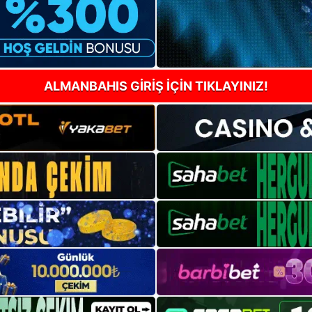
ALMANBAHIS GİRİŞ İÇİN TIKLAYINIZ!