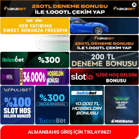
×
ALMANBAHIS GİRİŞ İÇİN TIKLAYINIZ!