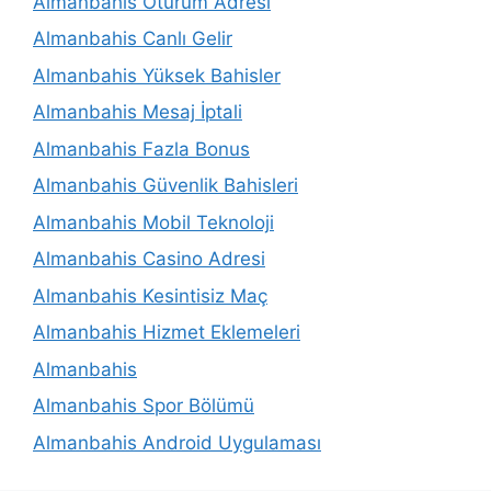
Almanbahis Oturum Adresi
Almanbahis Canlı Gelir
Almanbahis Yüksek Bahisler
Almanbahis Mesaj İptali
Almanbahis Fazla Bonus
Almanbahis Güvenlik Bahisleri
Almanbahis Mobil Teknoloji
Almanbahis Casino Adresi
Almanbahis Kesintisiz Maç
Almanbahis Hizmet Eklemeleri
Almanbahis
Almanbahis Spor Bölümü
Almanbahis Android Uygulaması