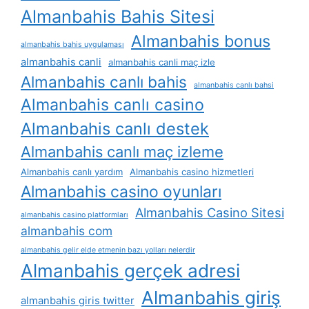
Almanbahis Bahis Sitesi
Almanbahis bonus
almanbahis bahis uygulaması
almanbahis canli
almanbahis canli maç izle
Almanbahis canlı bahis
almanbahis canlı bahsi
Almanbahis canlı casino
Almanbahis canlı destek
Almanbahis canlı maç izleme
Almanbahis canlı yardım
Almanbahis casino hizmetleri
Almanbahis casino oyunları
Almanbahis Casino Sitesi
almanbahis casino platformları
almanbahis com
almanbahis gelir elde etmenin bazı yolları nelerdir
Almanbahis gerçek adresi
Almanbahis giriş
almanbahis giris twitter