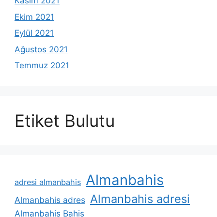
Kasım 2021
Ekim 2021
Eylül 2021
Ağustos 2021
Temmuz 2021
Etiket Bulutu
Almanbahis
adresi almanbahis
Almanbahis adresi
Almanbahis adres
Almanbahis Bahis