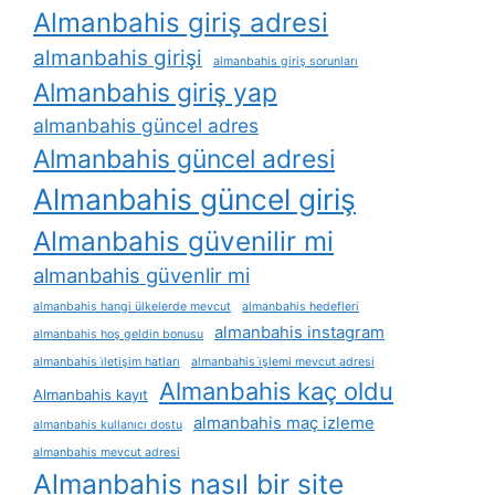
Almanbahis giriş adresi
almanbahis girişi
almanbahis giriş sorunları
Almanbahis giriş yap
almanbahis güncel adres
Almanbahis güncel adresi
Almanbahis güncel giriş
Almanbahis güvenilir mi
almanbahis güvenlir mi
almanbahis hangi ülkelerde mevcut
almanbahis hedefleri
almanbahis instagram
almanbahis hoş geldin bonusu
almanbahis i̇letişim hatları
almanbahis i̇şlemi mevcut adresi
Almanbahis kaç oldu
Almanbahis kayıt
almanbahis maç izleme
almanbahis kullanıcı dostu
almanbahis mevcut adresi
Almanbahis nasıl bir site