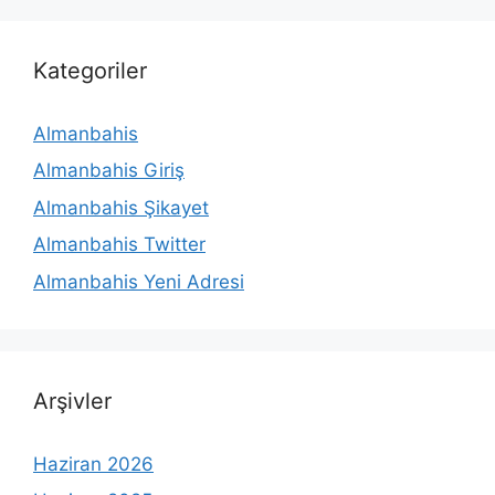
Kategoriler
Almanbahis
Almanbahis Giriş
Almanbahis Şikayet
Almanbahis Twitter
Almanbahis Yeni Adresi
Arşivler
Haziran 2026