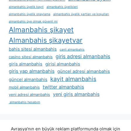
almanbahis üyelik kayıt
almanbahis üyelikleri
almanbahis üyelik onaylama
almanbahis üyelik şartları ve koşulları
almanbahis üye olmak güvenli mi
Almanbahis şikayet
Almanbahis şikayetvar
bahis sitesi almanbahis
canli almanbahis
giris adresi almanbahis
casino sitesi almanbahis
giris almanbahis
girisi almanbahis
giris yap almanbahis
güncel adresi almanbahis
kayit almanbahis
güncel almanbahis
twitter almanbahis
mobil almanbahis
yeni giris almanbahis
yeni adresi almanbahis
almanbahis hesabım
Avrasya'nın en büyük reklam platformunda olmak için