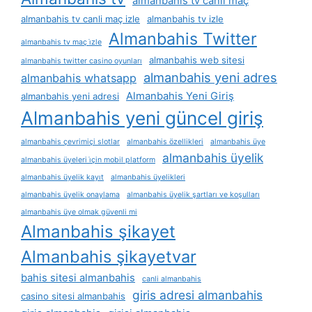
almanbahis tv canli maç
almanbahis tv canli maç izle
almanbahis tv izle
Almanbahis Twitter
almanbahis tv maç i̇zle
almanbahis web sitesi
almanbahis twitter casino oyunları
almanbahis yeni adres
almanbahis whatsapp
Almanbahis Yeni Giriş
almanbahis yeni adresi
Almanbahis yeni güncel giriş
almanbahis çevrimiçi slotlar
almanbahis özellikleri
almanbahis üye
almanbahis üyelik
almanbahis üyeleri i̇çin mobil platform
almanbahis üyelik kayıt
almanbahis üyelikleri
almanbahis üyelik onaylama
almanbahis üyelik şartları ve koşulları
almanbahis üye olmak güvenli mi
Almanbahis şikayet
Almanbahis şikayetvar
bahis sitesi almanbahis
canli almanbahis
giris adresi almanbahis
casino sitesi almanbahis