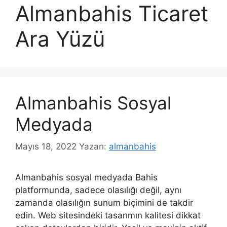
Almanbahis Ticaret
Ara Yüzü
Almanbahis Sosyal
Medyada
Mayıs 18, 2022
Yazarı:
almanbahis
Almanbahis sosyal medyada Bahis
platformunda, sadece olasılığı değil, aynı
zamanda olasılığın sunum biçimini de takdir
edin. Web sitesindeki tasarımın kalitesi dikkat