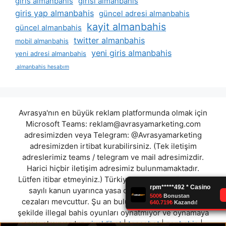
giris almanbahis
girisi almanbahis
giris yap almanbahis
güncel adresi almanbahis
kayit almanbahis
güncel almanbahis
twitter almanbahis
mobil almanbahis
yeni giris almanbahis
yeni adresi almanbahis
almanbahis hesabım
Avrasya'nın en büyük reklam platformunda olmak için
Microsoft Teams:
reklam@avrasyamarketing.com
adresimizden veya Telegram: @Avrasyamarketing
adresimizden irtibat kurabilirsiniz. (Tek iletişim
adreslerimiz teams / telegram ve mail adresimizdir.
Harici hiçbir iletişim adresimiz bulunmamaktadır.
Lütfen itibar etmeyiniz.) Türkiye yasalarına göre 7258
sayılı kanun uyarınca yasa dışı bahis oynamanın
cezaları mevcuttur. Şu an bulunduğunuz site hiç bir
şekilde illegal bahis oyunları oynatmıyor ve oynamaya
aracı olmuyordur.
vivaldibet
|
tescobet
|
zenbahis
|