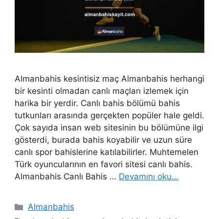
Almanbahis kesintisiz maç Almanbahis herhangi
bir kesinti olmadan canlı maçları izlemek için
harika bir yerdir. Canlı bahis bölümü bahis
tutkunları arasında gerçekten popüler hale geldi.
Çok sayıda insan web sitesinin bu bölümüne ilgi
gösterdi, burada bahis koyabilir ve uzun süre
canlı spor bahislerine katılabilirler. Muhtemelen
Türk oyuncularının en favori sitesi canlı bahis.
Almanbahis Canlı Bahis …
Devamını oku…
Kategoriler
Almanbahis