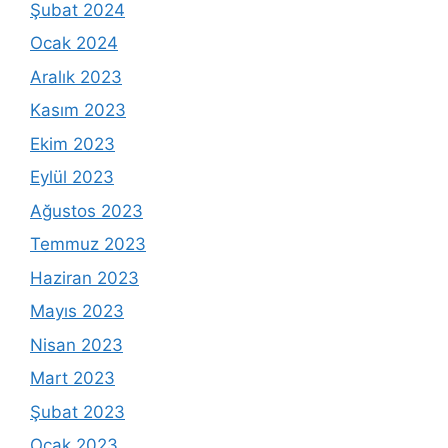
Şubat 2024
Ocak 2024
Aralık 2023
Kasım 2023
Ekim 2023
Eylül 2023
Ağustos 2023
Temmuz 2023
Haziran 2023
Mayıs 2023
Nisan 2023
Mart 2023
Şubat 2023
Ocak 2023