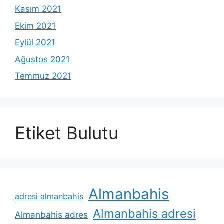
Kasım 2021
Ekim 2021
Eylül 2021
Ağustos 2021
Temmuz 2021
Etiket Bulutu
Almanbahis
adresi almanbahis
Almanbahis adresi
Almanbahis adres