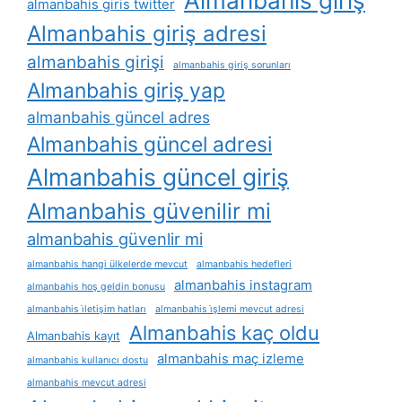
Almanbahis giriş
almanbahis giris twitter
Almanbahis giriş adresi
almanbahis girişi
almanbahis giriş sorunları
Almanbahis giriş yap
almanbahis güncel adres
Almanbahis güncel adresi
Almanbahis güncel giriş
Almanbahis güvenilir mi
almanbahis güvenlir mi
almanbahis hangi ülkelerde mevcut
almanbahis hedefleri
almanbahis instagram
almanbahis hoş geldin bonusu
almanbahis i̇letişim hatları
almanbahis i̇şlemi mevcut adresi
Almanbahis kaç oldu
Almanbahis kayıt
almanbahis maç izleme
almanbahis kullanıcı dostu
almanbahis mevcut adresi