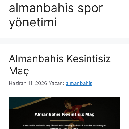
almanbahis spor
yönetimi
Almanbahis Kesintisiz
Maç
Haziran 11, 2026
Yazarı:
almanbahis