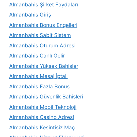
Almanbahis Şirket Faydaları
Almanbahis Giriş
Almanbahis Bonus Engelleri
Almanbahis Sabit Sistem
Almanbahis Oturum Adresi
Almanbahis Canlı Gelir
Almanbahis Yüksek Bahisler
Almanbahis Mesaj İptali
Almanbahis Fazla Bonus
Almanbahis Güvenlik Bahisleri
Almanbahis Mobil Teknoloji
Almanbahis Casino Adresi
Almanbahis Kesintisiz Maç