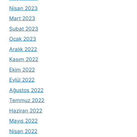
Nisan 2023
Mart 2023
Şubat 2023
Ocak 2023
Aralık 2022
Kasım 2022
Ekim 2022
Eylül 2022
Ağustos 2022
Temmuz 2022
Haziran 2022
Mayıs 2022
Nisan 2022