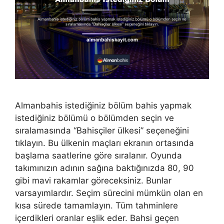
Almanbahis istediğiniz bölüm bahis yapmak
istediğiniz bölümü o bölümden seçin ve
sıralamasında “Bahisçiler ülkesi” seçeneğini
tıklayın. Bu ülkenin maçları ekranın ortasında
başlama saatlerine göre sıralanır. Oyunda
takımınızın adının sağına baktığınızda 80, 90
gibi mavi rakamlar göreceksiniz. Bunlar
varsayımlardır. Seçim sürecini mümkün olan en
kısa sürede tamamlayın. Tüm tahminlere
içerdikleri oranlar eşlik eder. Bahsi geçen