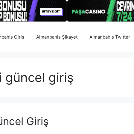
bahis Giriş
Almanbahis Şikayet
Almanbahis Twitter
 güncel giriş
ncel Giriş