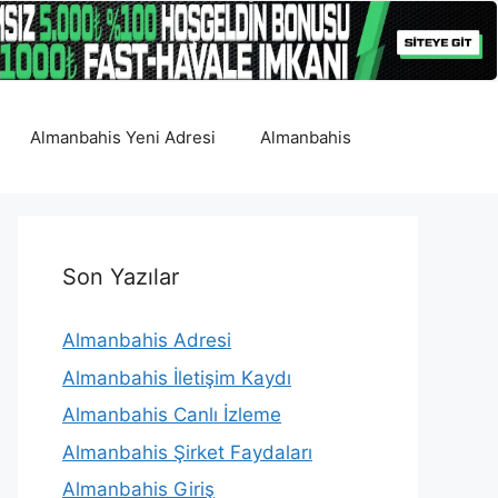
Almanbahis Yeni Adresi
Almanbahis
Son Yazılar
Almanbahis Adresi
Almanbahis İletişim Kaydı
Almanbahis Canlı İzleme
Almanbahis Şirket Faydaları
Almanbahis Giriş