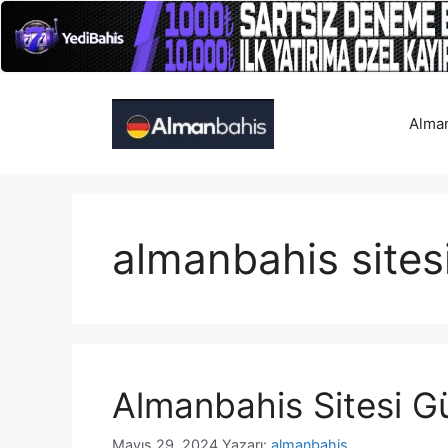
İçeriğe
atla
Alman
almanbahis sitesi
Almanbahis Sitesi Gü
Mayıs 29, 2024
Yazarı:
almanbahis