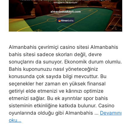
Almanbahis çevrimiçi casino sitesi Almanbahis
bahis sitesi sadece skorları değil, devre
sonuçlarını da sunuyor. Ekonomik durum olumlu.
Bahis kuponunuzu nasıl yöneteceğiniz
konusunda çok sayıda bilgi mevcuttur. Bu
seçenekler her zaman en yüksek finansal
getiriyi elde etmenizi ve kârınızı optimize
etmenizi sağlar. Bu ek ayrıntılar spor bahis
sisteminin etkinliğine katkıda bulunur. Casino
oyunlarında olduğu gibi Almanbahis …
Devamını
oku…