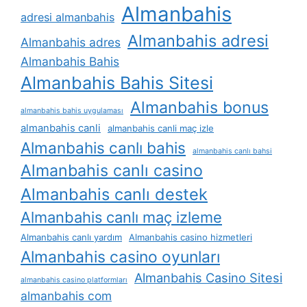
Almanbahis
adresi almanbahis
Almanbahis adresi
Almanbahis adres
Almanbahis Bahis
Almanbahis Bahis Sitesi
Almanbahis bonus
almanbahis bahis uygulaması
almanbahis canli
almanbahis canli maç izle
Almanbahis canlı bahis
almanbahis canlı bahsi
Almanbahis canlı casino
Almanbahis canlı destek
Almanbahis canlı maç izleme
Almanbahis canlı yardım
Almanbahis casino hizmetleri
Almanbahis casino oyunları
Almanbahis Casino Sitesi
almanbahis casino platformları
almanbahis com