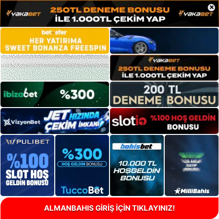
×
ALMANBAHIS GİRİŞ İÇİN TIKLAYINIZ!