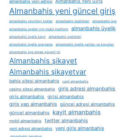
Almanbahis Yeni Giriş
almanbahis yeni adresi
Almanbahis yeni güncel giriş
almanbahis çevrimiçi slotlar
almanbahis özellikleri
almanbahis üye
almanbahis üyelik
almanbahis üyeleri i̇çin mobil platform
almanbahis üyelik kayıt
almanbahis üyelikleri
almanbahis üyelik onaylama
almanbahis üyelik şartları ve koşulları
almanbahis üye olmak güvenli mi
Almanbahis şikayet
Almanbahis şikayetvar
bahis sitesi almanbahis
canli almanbahis
giris adresi almanbahis
casino sitesi almanbahis
giris almanbahis
girisi almanbahis
giris yap almanbahis
güncel adresi almanbahis
kayit almanbahis
güncel almanbahis
twitter almanbahis
mobil almanbahis
yeni giris almanbahis
yeni adresi almanbahis
almanbahis hesabım