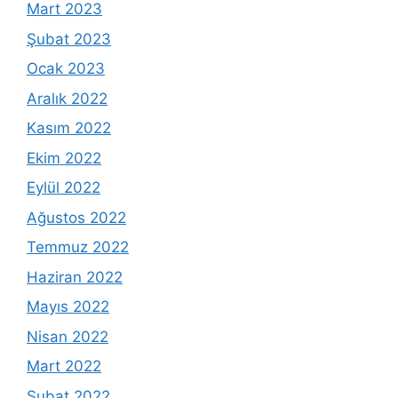
Mart 2023
Şubat 2023
Ocak 2023
Aralık 2022
Kasım 2022
Ekim 2022
Eylül 2022
Ağustos 2022
Temmuz 2022
Haziran 2022
Mayıs 2022
Nisan 2022
Mart 2022
Şubat 2022