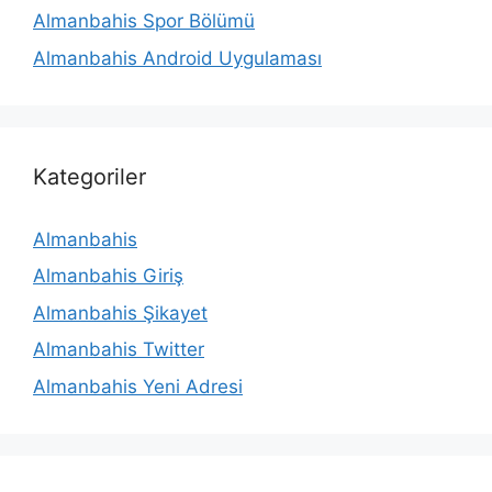
Almanbahis Spor Bölümü
Almanbahis Android Uygulaması
Kategoriler
Almanbahis
Almanbahis Giriş
Almanbahis Şikayet
Almanbahis Twitter
Almanbahis Yeni Adresi