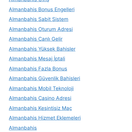
Almanbahis Bonus Engelleri
Almanbahis Sabit Sistem
Almanbahis Oturum Adresi
Almanbahis Canlı Gelir
Almanbahis Yüksek Bahisler
Almanbahis Mesaj İptali
Almanbahis Fazla Bonus
Almanbahis Güvenlik Bahisleri
Almanbahis Mobil Teknoloji
Almanbahis Casino Adresi
Almanbahis Kesintisiz Maç
Almanbahis Hizmet Eklemeleri
Almanbahis