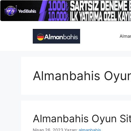
İçeriğe
atla
Alman
Almanbahis Oyun
Almanbahis Oyun Sit
Nisan 26, 2023
Yazarı:
almanbahis