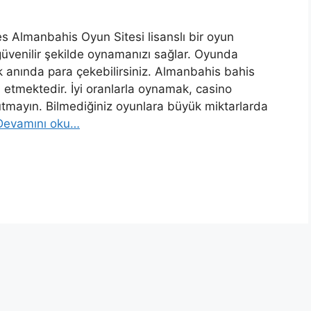
 Almanbahis Oyun Sitesi lisanslı bir oyun
güvenilir şekilde oynamanızı sağlar. Oyunda
k anında para çekebilirsiniz. Almanbahis bahis
 etmektedir. İyi oranlarla oynamak, casino
unutmayın. Bilmediğiniz oyunlara büyük miktarlarda
Devamını oku…