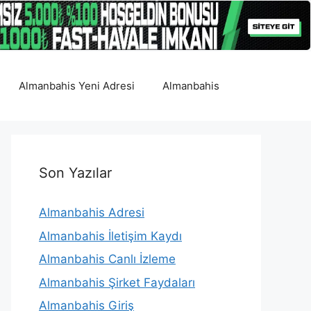
Almanbahis Yeni Adresi
Almanbahis
Son Yazılar
Almanbahis Adresi
Almanbahis İletişim Kaydı
Almanbahis Canlı İzleme
Almanbahis Şirket Faydaları
Almanbahis Giriş