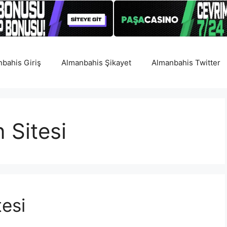
bahis Giriş
Almanbahis Şikayet
Almanbahis Twitter
 Sitesi
esi