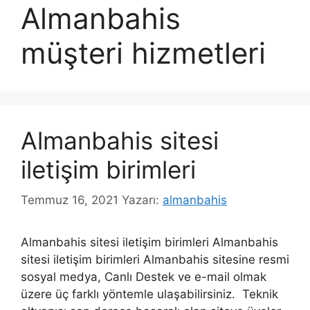
Almanbahis
müşteri hizmetleri
Almanbahis sitesi
iletişim birimleri
Temmuz 16, 2021
Yazarı:
almanbahis
Almanbahis sitesi iletişim birimleri Almanbahis
sitesi iletişim birimleri Almanbahis sitesine resmi
sosyal medya, Canlı Destek ve e-mail olmak
üzere üç farklı yöntemle ulaşabilirsiniz. Teknik