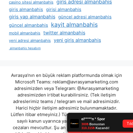
giris adresi almanbahis
casino sitesi almanbahis
giris almanbahis
girisi almanbahis
giris yap almanbahis
güncel adresi almanbahis
kayit almanbahis
güncel almanbahis
twitter almanbahis
mobil almanbahis
yeni giris almanbahis
yeni adresi almanbahis
almanbahis hesabım
Avrasya'nın en büyük reklam platformunda olmak için
Microsoft Teams:
reklam@avrasyamarketing.com
adresimizden veya Telegram: @Avrasyamarketing
adresimizden irtibat kurabilirsiniz. (Tek iletişim
adreslerimiz teams / telegram ve mail adresimizdir.
Harici hiçbir iletişim adresimiz bulunmamaktadır.
Lütfen itibar etmeyiniz.) Türkiye yasalarına göre 7258
sayılı kanun uyarınca yasa dışı bahis oynamanın
cezaları mevcuttur. Şu an bulunduğunuz site hiç bir