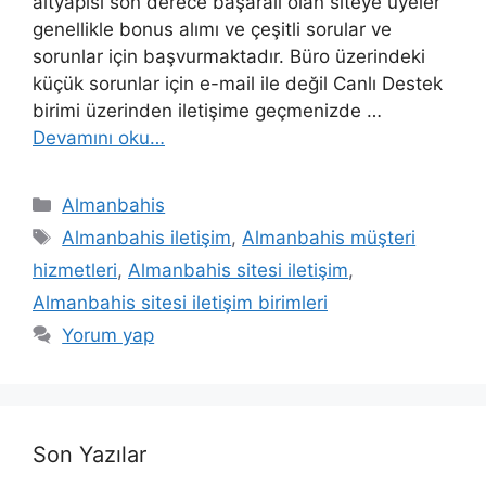
altyapısı son derece başaralı olan siteye üyeler
genellikle bonus alımı ve çeşitli sorular ve
sorunlar için başvurmaktadır. Büro üzerindeki
küçük sorunlar için e-mail ile değil Canlı Destek
birimi üzerinden iletişime geçmenizde …
Devamını oku…
Kategoriler
Almanbahis
Etiketler
Almanbahis iletişim
,
Almanbahis müşteri
hizmetleri
,
Almanbahis sitesi iletişim
,
Almanbahis sitesi iletişim birimleri
Yorum yap
Son Yazılar