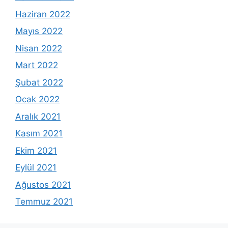
Haziran 2022
Mayıs 2022
Nisan 2022
Mart 2022
Şubat 2022
Ocak 2022
Aralık 2021
Kasım 2021
Ekim 2021
Eylül 2021
Ağustos 2021
Temmuz 2021