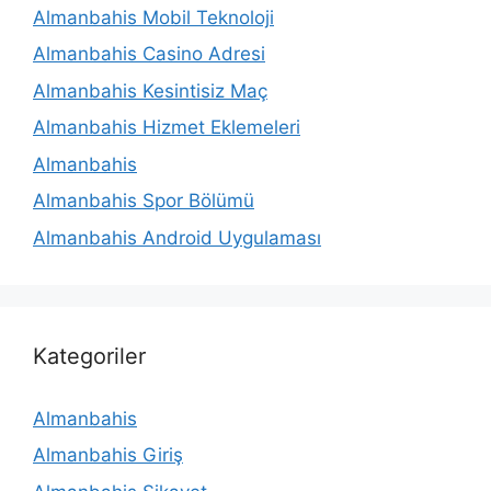
Almanbahis Mobil Teknoloji
Almanbahis Casino Adresi
Almanbahis Kesintisiz Maç
Almanbahis Hizmet Eklemeleri
Almanbahis
Almanbahis Spor Bölümü
Almanbahis Android Uygulaması
Kategoriler
Almanbahis
Almanbahis Giriş