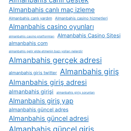
Almanbahis canlı maç izleme
Almanbahis canlı yardım
Almanbahis casino hizmetleri
Almanbahis casino oyunları
Almanbahis Casino Sitesi
almanbahis casino platformları
almanbahis com
almanbahis gelir elde etmenin bazı yolları nelerdir
Almanbahis gerçek adresi
Almanbahis giriş
almanbahis giris twitter
Almanbahis giriş adresi
almanbahis girişi
almanbahis giriş sorunları
Almanbahis giriş yap
almanbahis güncel adres
Almanbahis güncel adresi
Almanbahis güncel giriş