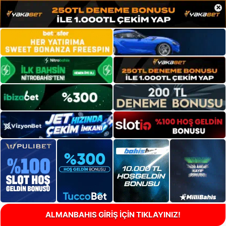
×
ALMANBAHIS GİRİŞ İÇİN TIKLAYINIZ!