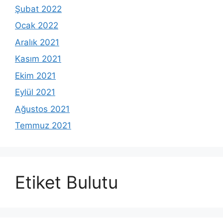
Şubat 2022
Ocak 2022
Aralık 2021
Kasım 2021
Ekim 2021
Eylül 2021
Ağustos 2021
Temmuz 2021
Etiket Bulutu