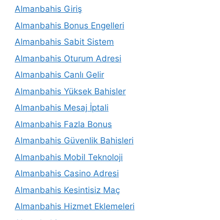
Almanbahis Giriş
Almanbahis Bonus Engelleri
Almanbahis Sabit Sistem
Almanbahis Oturum Adresi
Almanbahis Canlı Gelir
Almanbahis Yüksek Bahisler
Almanbahis Mesaj İptali
Almanbahis Fazla Bonus
Almanbahis Güvenlik Bahisleri
Almanbahis Mobil Teknoloji
Almanbahis Casino Adresi
Almanbahis Kesintisiz Maç
Almanbahis Hizmet Eklemeleri