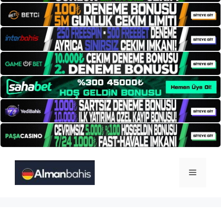
İçeriğe
atla
Menü