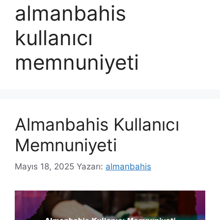
almanbahis
kullanıcı
memnuniyeti
Almanbahis Kullanıcı
Memnuniyeti
Mayıs 18, 2025
Yazarı:
almanbahis