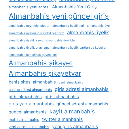
Almanbahis Yeni Giriş
almanbahis yeni adresi
Almanbahis yeni güncel giriş
almanbahis çevrimiçi slotlar
almanbahis özellikleri
almanbahis üye
almanbahis üyelik
almanbahis üyeleri i̇çin mobil platform
almanbahis üyelik kayıt
almanbahis üyelikleri
almanbahis üyelik onaylama
almanbahis üyelik şartları ve koşulları
almanbahis üye olmak güvenli mi
Almanbahis şikayet
Almanbahis şikayetvar
bahis sitesi almanbahis
canli almanbahis
giris adresi almanbahis
casino sitesi almanbahis
giris almanbahis
girisi almanbahis
giris yap almanbahis
güncel adresi almanbahis
kayit almanbahis
güncel almanbahis
twitter almanbahis
mobil almanbahis
yeni giris almanbahis
yeni adresi almanbahis