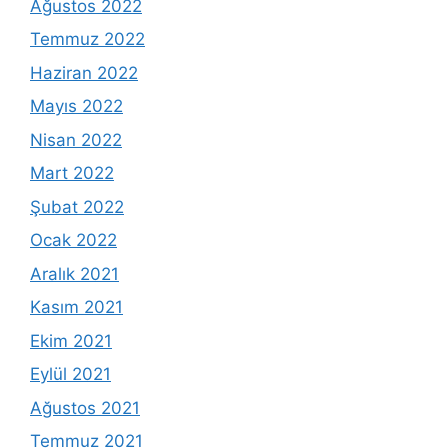
Ağustos 2022
Temmuz 2022
Haziran 2022
Mayıs 2022
Nisan 2022
Mart 2022
Şubat 2022
Ocak 2022
Aralık 2021
Kasım 2021
Ekim 2021
Eylül 2021
Ağustos 2021
Temmuz 2021