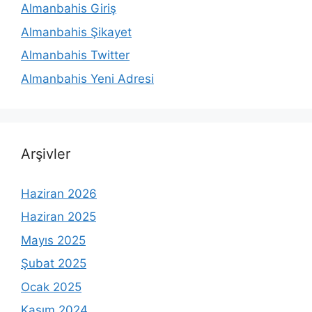
Almanbahis Giriş
Almanbahis Şikayet
Almanbahis Twitter
Almanbahis Yeni Adresi
Arşivler
Haziran 2026
Haziran 2025
Mayıs 2025
Şubat 2025
Ocak 2025
Kasım 2024