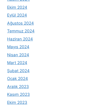
Ekim 2024
Eylül 2024
Ağustos 2024
Temmuz 2024
Haziran 2024
Mayıs 2024
Nisan 2024
Mart 2024
Şubat 2024
Ocak 2024
Aralık 2023
Kasım 2023
Ekim 2023