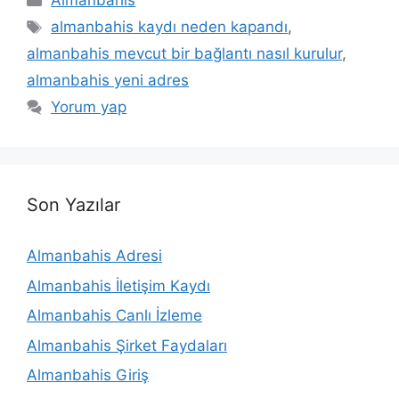
Almanbahis
Etiketler
almanbahis kaydı neden kapandı
,
almanbahis mevcut bir bağlantı nasıl kurulur
,
almanbahis yeni adres
Yorum yap
Son Yazılar
Almanbahis Adresi
Almanbahis İletişim Kaydı
Almanbahis Canlı İzleme
Almanbahis Şirket Faydaları
Almanbahis Giriş