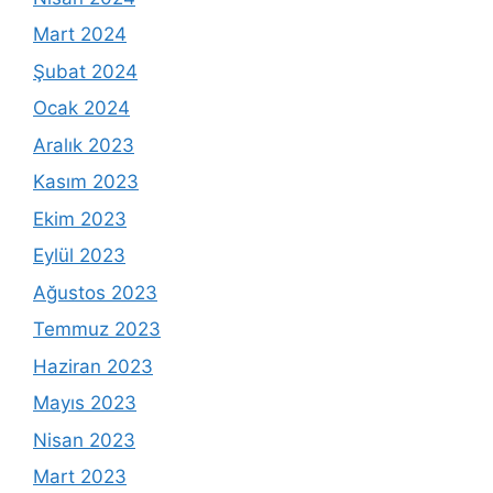
Mart 2024
Şubat 2024
Ocak 2024
Aralık 2023
Kasım 2023
Ekim 2023
Eylül 2023
Ağustos 2023
Temmuz 2023
Haziran 2023
Mayıs 2023
Nisan 2023
Mart 2023