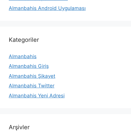
Almanbahis Android Uygulaması
Kategoriler
Almanbahis
Almanbahis Giriş
Almanbahis Şikayet
Almanbahis Twitter
Almanbahis Yeni Adresi
Arşivler