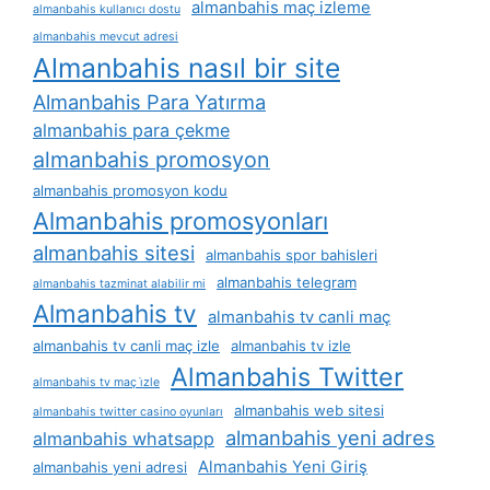
almanbahis maç izleme
almanbahis kullanıcı dostu
almanbahis mevcut adresi
Almanbahis nasıl bir site
Almanbahis Para Yatırma
almanbahis para çekme
almanbahis promosyon
almanbahis promosyon kodu
Almanbahis promosyonları
almanbahis sitesi
almanbahis spor bahisleri
almanbahis telegram
almanbahis tazminat alabilir mi
Almanbahis tv
almanbahis tv canli maç
almanbahis tv canli maç izle
almanbahis tv izle
Almanbahis Twitter
almanbahis tv maç i̇zle
almanbahis web sitesi
almanbahis twitter casino oyunları
almanbahis yeni adres
almanbahis whatsapp
Almanbahis Yeni Giriş
almanbahis yeni adresi