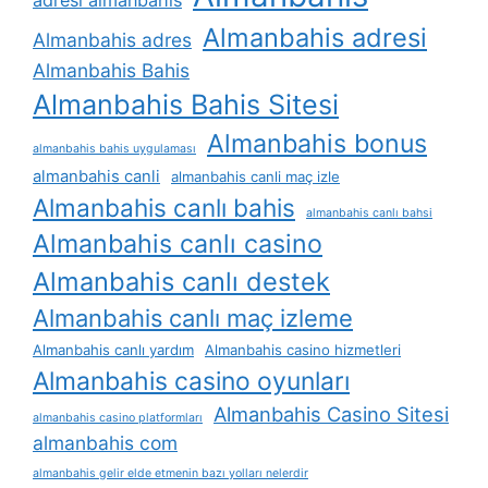
adresi almanbahis
Almanbahis adresi
Almanbahis adres
Almanbahis Bahis
Almanbahis Bahis Sitesi
Almanbahis bonus
almanbahis bahis uygulaması
almanbahis canli
almanbahis canli maç izle
Almanbahis canlı bahis
almanbahis canlı bahsi
Almanbahis canlı casino
Almanbahis canlı destek
Almanbahis canlı maç izleme
Almanbahis canlı yardım
Almanbahis casino hizmetleri
Almanbahis casino oyunları
Almanbahis Casino Sitesi
almanbahis casino platformları
almanbahis com
almanbahis gelir elde etmenin bazı yolları nelerdir