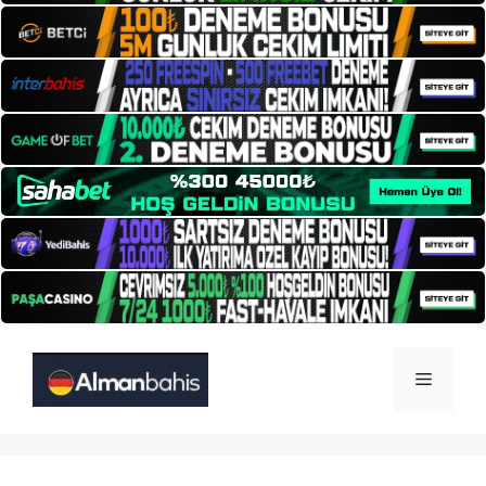
İçeriğe
atla
Menü