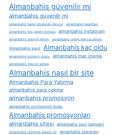
Almanbahis güvenilir mi
almanbahis güvenlir mi
almanbahis hangi ülkelerde mevcut
almanbahis hedefleri
almanbahis instagram
almanbahis hoş geldin bonusu
almanbahis i̇letişim hatları
almanbahis i̇şlemi mevcut adresi
Almanbahis kaç oldu
Almanbahis kayıt
almanbahis maç izleme
almanbahis kullanıcı dostu
almanbahis mevcut adresi
Almanbahis nasıl bir site
Almanbahis Para Yatırma
almanbahis para çekme
almanbahis promosyon
almanbahis promosyon kodu
Almanbahis promosyonları
almanbahis sitesi
almanbahis spor bahisleri
almanbahis telegram
almanbahis tazminat alabilir mi