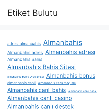
Etiket Bulutu
Almanbahis
adresi almanbahis
Almanbahis adresi
Almanbahis adres
Almanbahis Bahis
Almanbahis Bahis Sitesi
Almanbahis bonus
almanbahis bahis uygulaması
almanbahis canli
almanbahis canli maç izle
Almanbahis canlı bahis
almanbahis canlı bahsi
Almanbahis canlı casino
Almanbahis canlı destek