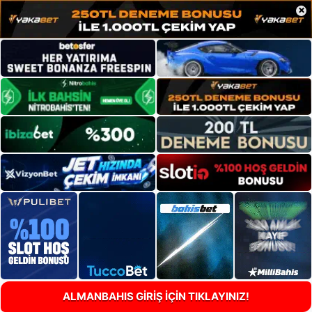
×
ALMANBAHIS GİRİŞ İÇİN TIKLAYINIZ!