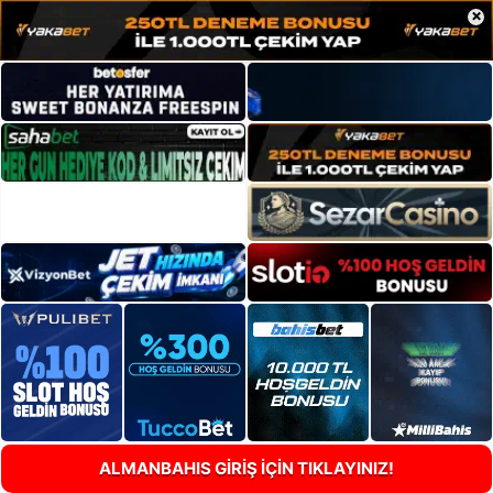
×
ALMANBAHIS GİRİŞ İÇİN TIKLAYINIZ!