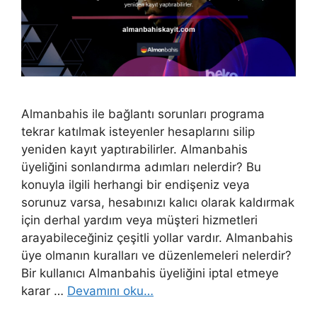
Almanbahis ile bağlantı sorunları programa
tekrar katılmak isteyenler hesaplarını silip
yeniden kayıt yaptırabilirler. Almanbahis
üyeliğini sonlandırma adımları nelerdir? Bu
konuyla ilgili herhangi bir endişeniz veya
sorunuz varsa, hesabınızı kalıcı olarak kaldırmak
için derhal yardım veya müşteri hizmetleri
arayabileceğiniz çeşitli yollar vardır. Almanbahis
üye olmanın kuralları ve düzenlemeleri nelerdir?
Bir kullanıcı Almanbahis üyeliğini iptal etmeye
karar …
Devamını oku…