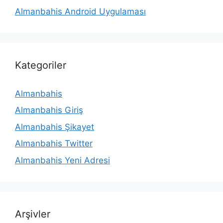
Almanbahis Android Uygulaması
Kategoriler
Almanbahis
Almanbahis Giriş
Almanbahis Şikayet
Almanbahis Twitter
Almanbahis Yeni Adresi
Arşivler