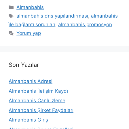
Kategoriler
Almanbahis
Etiketler
almanbahis dns yapılandırması
,
almanbahis
i̇le bağlantı sorunları
,
almanbahis promosyon
Yorum yap
Son Yazılar
Almanbahis Adresi
Almanbahis İletişim Kaydı
Almanbahis Canlı İzleme
Almanbahis Şirket Faydaları
Almanbahis Giriş