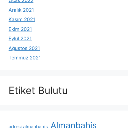
Ocak 2022
Aralık 2021
Kasım 2021
Ekim 2021
Eylül 2021
Ağustos 2021
Temmuz 2021
Etiket Bulutu
Almanbahis
adresi almanbahis