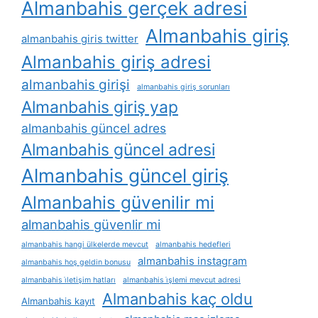
Almanbahis gerçek adresi
Almanbahis giriş
almanbahis giris twitter
Almanbahis giriş adresi
almanbahis girişi
almanbahis giriş sorunları
Almanbahis giriş yap
almanbahis güncel adres
Almanbahis güncel adresi
Almanbahis güncel giriş
Almanbahis güvenilir mi
almanbahis güvenlir mi
almanbahis hangi ülkelerde mevcut
almanbahis hedefleri
almanbahis instagram
almanbahis hoş geldin bonusu
almanbahis i̇letişim hatları
almanbahis i̇şlemi mevcut adresi
Almanbahis kaç oldu
Almanbahis kayıt