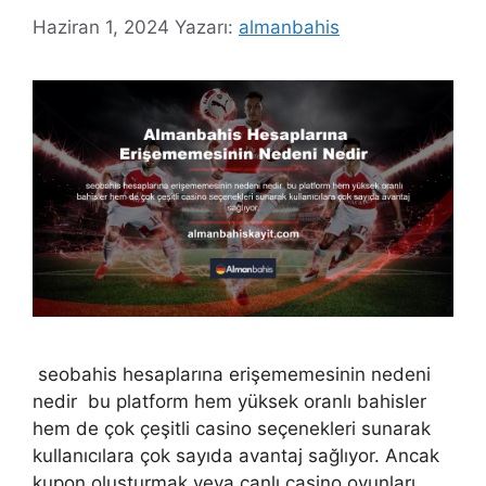
Haziran 1, 2024
Yazarı:
almanbahis
seobahis hesaplarına erişememesinin nedeni
nedir bu platform hem yüksek oranlı bahisler
hem de çok çeşitli casino seçenekleri sunarak
kullanıcılara çok sayıda avantaj sağlıyor. Ancak
kupon oluşturmak veya canlı casino oyunları