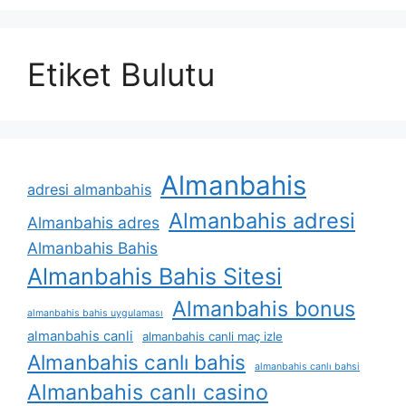
Etiket Bulutu
Almanbahis
adresi almanbahis
Almanbahis adresi
Almanbahis adres
Almanbahis Bahis
Almanbahis Bahis Sitesi
Almanbahis bonus
almanbahis bahis uygulaması
almanbahis canli
almanbahis canli maç izle
Almanbahis canlı bahis
almanbahis canlı bahsi
Almanbahis canlı casino