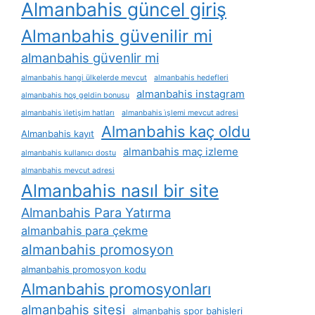
Almanbahis güncel giriş
Almanbahis güvenilir mi
almanbahis güvenlir mi
almanbahis hangi ülkelerde mevcut
almanbahis hedefleri
almanbahis instagram
almanbahis hoş geldin bonusu
almanbahis i̇letişim hatları
almanbahis i̇şlemi mevcut adresi
Almanbahis kaç oldu
Almanbahis kayıt
almanbahis maç izleme
almanbahis kullanıcı dostu
almanbahis mevcut adresi
Almanbahis nasıl bir site
Almanbahis Para Yatırma
almanbahis para çekme
almanbahis promosyon
almanbahis promosyon kodu
Almanbahis promosyonları
almanbahis sitesi
almanbahis spor bahisleri