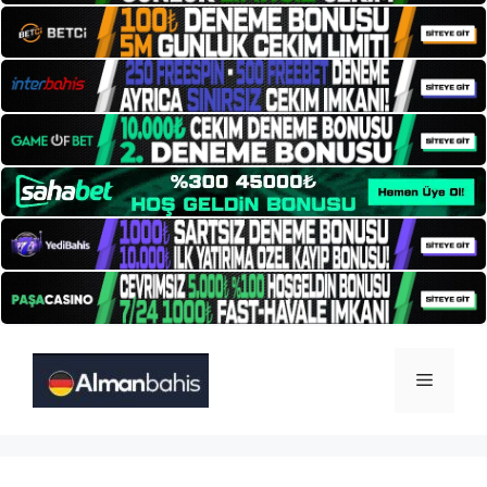
İçeriğe
atla
Menü