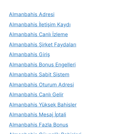
Almanbahis Adresi
Almanbahis İletişim Kaydı
Almanbahis Canlı İzleme
Almanbahis Şirket Faydaları
Almanbahis Giriş
Almanbahis Bonus Engelleri
Almanbahis Sabit Sistem
Almanbahis Oturum Adresi
Almanbahis Canlı Gelir
Almanbahis Yüksek Bahisler
Almanbahis Mesaj İptali
Almanbahis Fazla Bonus