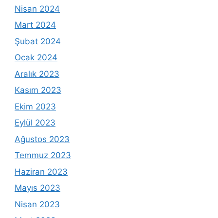
Nisan 2024
Mart 2024
Şubat 2024
Ocak 2024
Aralık 2023
Kasım 2023
Ekim 2023
Eylül 2023
Ağustos 2023
Temmuz 2023
Haziran 2023
Mayıs 2023
Nisan 2023