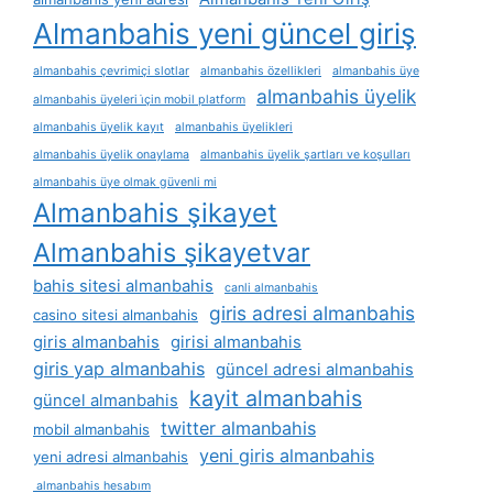
Almanbahis yeni güncel giriş
almanbahis çevrimiçi slotlar
almanbahis özellikleri
almanbahis üye
almanbahis üyelik
almanbahis üyeleri i̇çin mobil platform
almanbahis üyelik kayıt
almanbahis üyelikleri
almanbahis üyelik onaylama
almanbahis üyelik şartları ve koşulları
almanbahis üye olmak güvenli mi
Almanbahis şikayet
Almanbahis şikayetvar
bahis sitesi almanbahis
canli almanbahis
giris adresi almanbahis
casino sitesi almanbahis
giris almanbahis
girisi almanbahis
giris yap almanbahis
güncel adresi almanbahis
kayit almanbahis
güncel almanbahis
twitter almanbahis
mobil almanbahis
yeni giris almanbahis
yeni adresi almanbahis
almanbahis hesabım