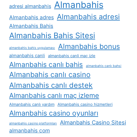
Almanbahis
adresi almanbahis
Almanbahis adresi
Almanbahis adres
Almanbahis Bahis
Almanbahis Bahis Sitesi
Almanbahis bonus
almanbahis bahis uygulaması
almanbahis canli
almanbahis canli maç izle
Almanbahis canlı bahis
almanbahis canlı bahsi
Almanbahis canlı casino
Almanbahis canlı destek
Almanbahis canlı maç izleme
Almanbahis canlı yardım
Almanbahis casino hizmetleri
Almanbahis casino oyunları
Almanbahis Casino Sitesi
almanbahis casino platformları
almanbahis com