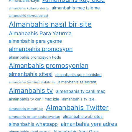
Almanbahis kayıt
almanbahis maç izleme
almanbahis kullanıcı dostu
almanbahis mevcut adresi
Almanbahis nasıl bir site
Almanbahis Para Yatırma
almanbahis para çekme
almanbahis promosyon
almanbahis promosyon kodu
Almanbahis promosyonları
almanbahis sitesi
almanbahis spor bahisleri
almanbahis telegram
almanbahis tazminat alabilir mi
Almanbahis tv
almanbahis tv canli maç
almanbahis tv canli maç izle
almanbahis tv izle
Almanbahis Twitter
almanbahis tv maç i̇zle
almanbahis web sitesi
almanbahis twitter casino oyunları
almanbahis yeni adres
almanbahis whatsapp
Almanbahis Yeni Giriş
almanbahis yeni adresi