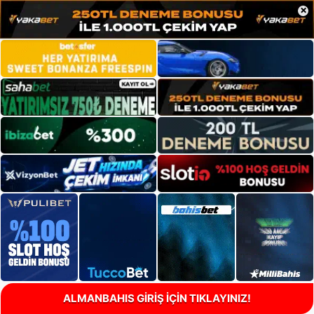
×
ALMANBAHIS GİRİŞ İÇİN TIKLAYINIZ!