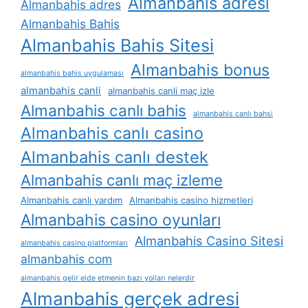
Almanbahis adresi
Almanbahis adres
Almanbahis Bahis
Almanbahis Bahis Sitesi
Almanbahis bonus
almanbahis bahis uygulaması
almanbahis canli
almanbahis canli maç izle
Almanbahis canlı bahis
almanbahis canlı bahsi
Almanbahis canlı casino
Almanbahis canlı destek
Almanbahis canlı maç izleme
Almanbahis canlı yardım
Almanbahis casino hizmetleri
Almanbahis casino oyunları
Almanbahis Casino Sitesi
almanbahis casino platformları
almanbahis com
almanbahis gelir elde etmenin bazı yolları nelerdir
Almanbahis gerçek adresi