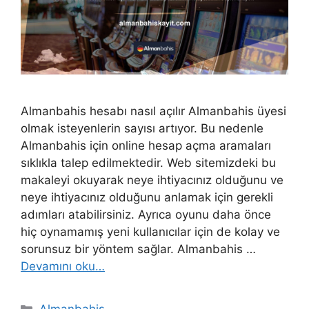
Almanbahis hesabı nasıl açılır Almanbahis üyesi
olmak isteyenlerin sayısı artıyor. Bu nedenle
Almanbahis için online hesap açma aramaları
sıklıkla talep edilmektedir. Web sitemizdeki bu
makaleyi okuyarak neye ihtiyacınız olduğunu ve
neye ihtiyacınız olduğunu anlamak için gerekli
adımları atabilirsiniz. Ayrıca oyunu daha önce
hiç oynamamış yeni kullanıcılar için de kolay ve
sorunsuz bir yöntem sağlar. Almanbahis …
Devamını oku…
Kategoriler