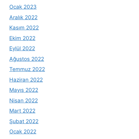
Ocak 2023
Aralık 2022
Kasım 2022
Ekim 2022
Eylül 2022
Ağustos 2022
Temmuz 2022
Haziran 2022
Mayıs 2022
Nisan 2022
Mart 2022
Şubat 2022
Ocak 2022