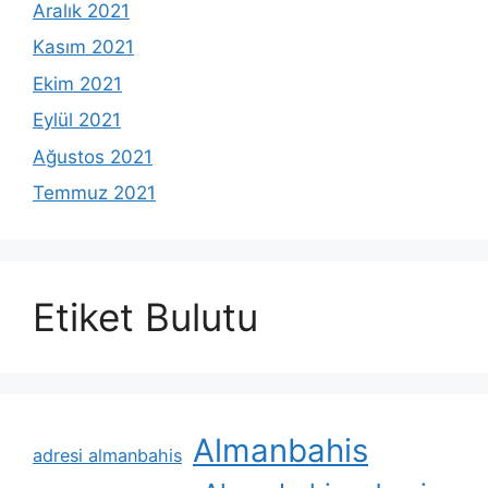
Aralık 2021
Kasım 2021
Ekim 2021
Eylül 2021
Ağustos 2021
Temmuz 2021
Etiket Bulutu
Almanbahis
adresi almanbahis