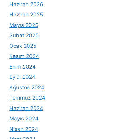
Haziran 2026
Haziran 2025
Mayıs 2025
Şubat 2025
Ocak 2025
Kasım 2024
Ekim 2024
Eylül 2024
Ağustos 2024
Temmuz 2024
Haziran 2024
Mayıs 2024
Nisan 2024