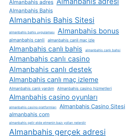
Almanbahis adresi
Almanbahis adres
Almanbahis Bahis
Almanbahis Bahis Sitesi
Almanbahis bonus
almanbahis bahis uygulaması
almanbahis canli
almanbahis canli maç izle
Almanbahis canlı bahis
almanbahis canlı bahsi
Almanbahis canlı casino
Almanbahis canlı destek
Almanbahis canlı maç izleme
Almanbahis canlı yardım
Almanbahis casino hizmetleri
Almanbahis casino oyunları
Almanbahis Casino Sitesi
almanbahis casino platformları
almanbahis com
almanbahis gelir elde etmenin bazı yolları nelerdir
Almanbahis gerçek adresi