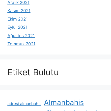
Aralık 2021
Kasım 2021
Ekim 2021
Eylül 2021
Ağustos 2021
Temmuz 2021
Etiket Bulutu
Almanbahis
adresi almanbahis