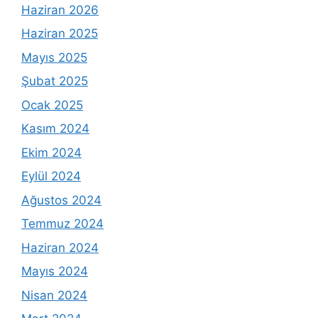
Haziran 2026
Haziran 2025
Mayıs 2025
Şubat 2025
Ocak 2025
Kasım 2024
Ekim 2024
Eylül 2024
Ağustos 2024
Temmuz 2024
Haziran 2024
Mayıs 2024
Nisan 2024