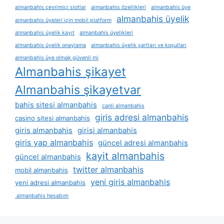
almanbahis çevrimiçi slotlar
almanbahis özellikleri
almanbahis üye
almanbahis üyelik
almanbahis üyeleri i̇çin mobil platform
almanbahis üyelik kayıt
almanbahis üyelikleri
almanbahis üyelik onaylama
almanbahis üyelik şartları ve koşulları
almanbahis üye olmak güvenli mi
Almanbahis şikayet
Almanbahis şikayetvar
bahis sitesi almanbahis
canli almanbahis
giris adresi almanbahis
casino sitesi almanbahis
giris almanbahis
girisi almanbahis
giris yap almanbahis
güncel adresi almanbahis
kayit almanbahis
güncel almanbahis
twitter almanbahis
mobil almanbahis
yeni giris almanbahis
yeni adresi almanbahis
almanbahis hesabım