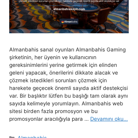
Almanbahis sanal oyunları Almanbahis Gaming
şirketinin, her üyenin ve kullanıcının
gereksinimlerini yerine getirmek için elinden
geleni yapacak, önerilerini dikkate alacak ve
çözmek istedikleri sorunları çözmek için
harekete geçecek önemli sayıda aktif destekçisi
var. Bir başlıktır lütfen bu başlığı tam olarak aynı
sayıda kelimeyle yorumlayın. Almanbahis web
sitesi birden fazla promosyon ve bu
promosyonlar aracılığıyla para …
Devamını oku…
Kategoriler