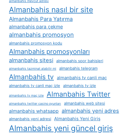
almanbahis mevcut adresi
Almanbahis nasıl bir site
Almanbahis Para Yatırma
almanbahis para çekme
almanbahis promosyon
almanbahis promosyon kodu
Almanbahis promosyonları
almanbahis sitesi
almanbahis spor bahisleri
almanbahis telegram
almanbahis tazminat alabilir mi
Almanbahis tv
almanbahis tv canli maç
almanbahis tv canli maç izle
almanbahis tv izle
Almanbahis Twitter
almanbahis tv maç i̇zle
almanbahis web sitesi
almanbahis twitter casino oyunları
almanbahis yeni adres
almanbahis whatsapp
Almanbahis Yeni Giriş
almanbahis yeni adresi
Almanbahis yeni güncel giriş