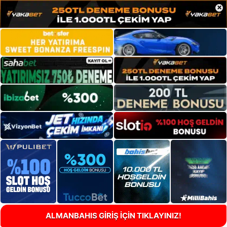
×
ALMANBAHIS GİRİŞ İÇİN TIKLAYINIZ!