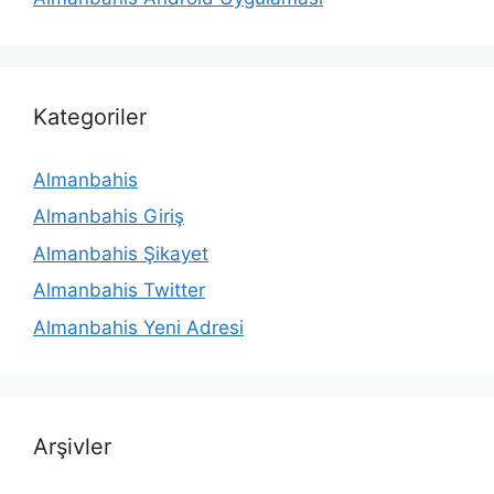
Kategoriler
Almanbahis
Almanbahis Giriş
Almanbahis Şikayet
Almanbahis Twitter
Almanbahis Yeni Adresi
Arşivler