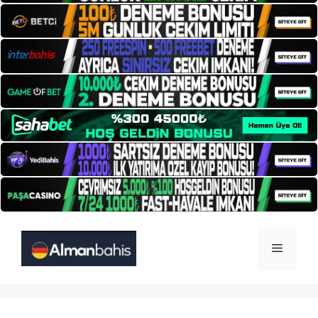
İçeriğe
atla
Menü