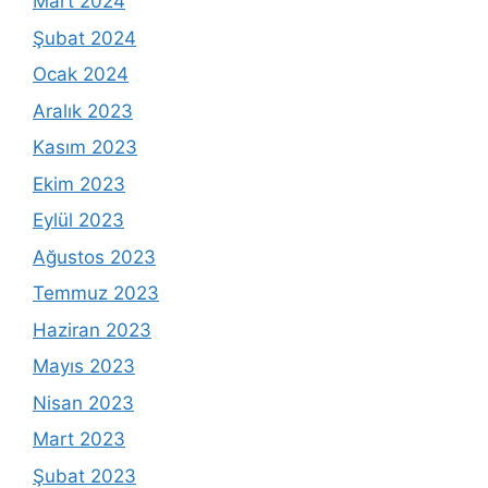
Mart 2024
Şubat 2024
Ocak 2024
Aralık 2023
Kasım 2023
Ekim 2023
Eylül 2023
Ağustos 2023
Temmuz 2023
Haziran 2023
Mayıs 2023
Nisan 2023
Mart 2023
Şubat 2023