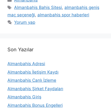
Almanbahis
Etiketler
Almanbahis Bahis Sitesi
,
almanbahis geniş
maç seçeneği
,
almanbahis spor haberleri
Yorum yap
Son Yazılar
Almanbahis Adresi
Almanbahis İletişim Kaydı
Almanbahis Canlı İzleme
Almanbahis Şirket Faydaları
Almanbahis Giriş
Almanbahis Bonus Engelleri