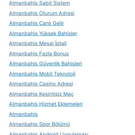
Almanbahis Sabit Sistem
Almanbahis Oturum Adresi
Almanbahis Canlı Gelir
Almanbahis Yüksek Bahisler
Almanbahis Mesaj İptali
Almanbahis Fazla Bonus
Almanbahis Güvenlik Bahisleri
Almanbahis Mobil Teknoloji
Almanbahis Casino Adresi
Almanbahis Kesintisiz Maç
Almanbahis Hizmet Eklemeleri
Almanbahis
Almanbahis Spor Bölümü
Almanbahis Android Uygulaması