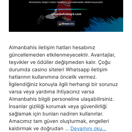
Almanbahis iletişim hatları hesabınız
güncellemeden etkilenmeyecektir. Avantajlar,
teşvikler ve ödüller değişmeden kalır. Çoğu
durumda casino siteleri Whatsapp iletişim
hatlarının kullanımına öncelik vermez.
İlgilendiğiniz konuyla ilgili herhangi bir sorunuz
varsa veya yardıma ihtiyacınız varsa
Almanbahis bilgili personeline ulaşabilirsiniz.
İnsanlar gizliliği korumak veya güvenilirliği
sağlamak için bunları nadiren kullanırlar.
Amacımız tam güven oluşturmak, engelleri
kaldırmak ve doğrudan …
Devamını oku…