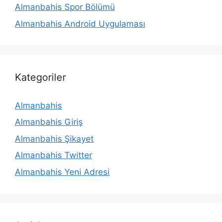
Almanbahis Spor Bölümü
Almanbahis Android Uygulaması
Kategoriler
Almanbahis
Almanbahis Giriş
Almanbahis Şikayet
Almanbahis Twitter
Almanbahis Yeni Adresi