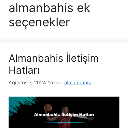
almanbahis ek
seçenekler
Almanbahis İletişim
Hatları
Ağustos 7, 2024
Yazarı:
almanbahis