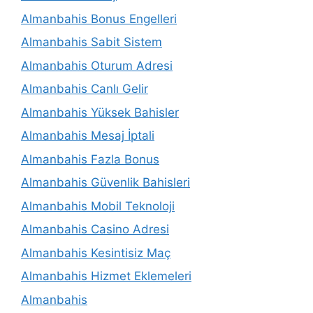
Almanbahis Bonus Engelleri
Almanbahis Sabit Sistem
Almanbahis Oturum Adresi
Almanbahis Canlı Gelir
Almanbahis Yüksek Bahisler
Almanbahis Mesaj İptali
Almanbahis Fazla Bonus
Almanbahis Güvenlik Bahisleri
Almanbahis Mobil Teknoloji
Almanbahis Casino Adresi
Almanbahis Kesintisiz Maç
Almanbahis Hizmet Eklemeleri
Almanbahis