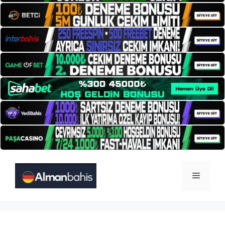
İçeriğe
atla
Menü