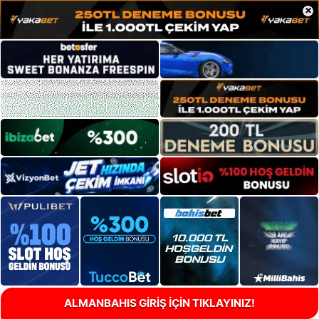
×
ALMANBAHIS GİRİŞ İÇİN TIKLAYINIZ!