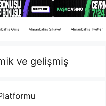
bahis Giriş
Almanbahis Şikayet
Almanbahis Twitter
ik ve gelişmiş
Platformu