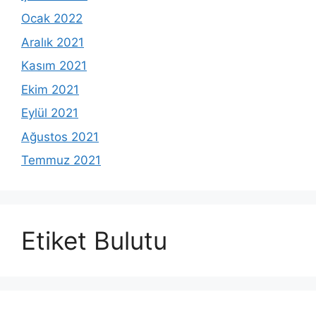
Ocak 2022
Aralık 2021
Kasım 2021
Ekim 2021
Eylül 2021
Ağustos 2021
Temmuz 2021
Etiket Bulutu