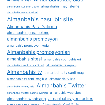
Almanbahis kayıt
almanbahis maç izleme
almanbahis kullanıcı dostu
almanbahis mevcut adresi
Almanbahis nasıl bir site
Almanbahis Para Yatırma
almanbahis para çekme
almanbahis promosyon
almanbahis promosyon kodu
Almanbahis promosyonları
almanbahis sitesi
almanbahis spor bahisleri
almanbahis telegram
almanbahis tazminat alabilir mi
Almanbahis tv
almanbahis tv canli maç
almanbahis tv canli maç izle
almanbahis tv izle
Almanbahis Twitter
almanbahis tv maç i̇zle
almanbahis web sitesi
almanbahis twitter casino oyunları
almanbahis yeni adres
almanbahis whatsapp
Almanbahis Yeni Giriş
almanbahis yeni adresi