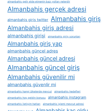
almanbahis gelir elde etmenin bazı yolları nelerdir
Almanbahis gerçek adresi
Almanbahis giriş
almanbahis giris twitter
Almanbahis giriş adresi
almanbahis girişi
almanbahis giriş sorunları
Almanbahis giriş yap
almanbahis güncel adres
Almanbahis güncel adresi
Almanbahis güncel giriş
Almanbahis güvenilir mi
almanbahis güvenlir mi
almanbahis hangi ülkelerde mevcut
almanbahis hedefleri
almanbahis instagram
almanbahis hoş geldin bonusu
almanbahis i̇letişim hatları
almanbahis i̇şlemi mevcut adresi
Almanbahis kaç oldu