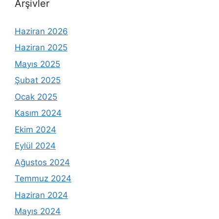
Arşivler
Haziran 2026
Haziran 2025
Mayıs 2025
Şubat 2025
Ocak 2025
Kasım 2024
Ekim 2024
Eylül 2024
Ağustos 2024
Temmuz 2024
Haziran 2024
Mayıs 2024