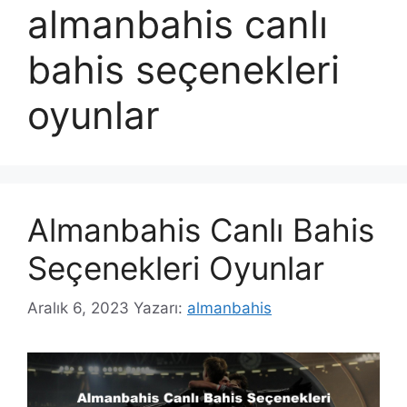
almanbahis canlı
bahis seçenekleri
oyunlar
Almanbahis Canlı Bahis
Seçenekleri Oyunlar
Aralık 6, 2023
Yazarı:
almanbahis