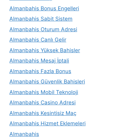
Almanbahis Bonus Engelleri
Almanbahis Sabit Sistem
Almanbahis Oturum Adresi
Almanbahis Canlı Gelir
Almanbahis Yüksek Bahisler
Almanbahis Mesaj İptali
Almanbahis Fazla Bonus
Almanbahis Güvenlik Bahisleri
Almanbahis Mobil Teknoloji
Almanbahis Casino Adresi
Almanbahis Kesintisiz Maç
Almanbahis Hizmet Eklemeleri
Almanbahis