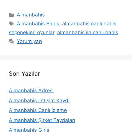
Kategoriler
Almanbahis
Etiketler
Almanbahis Bahis
,
almanbahis canlı bahis
seçenekleri oyunlar
,
almanbahis i̇le canlı bahis
Yorum yap
Son Yazılar
Almanbahis Adresi
Almanbahis İletişim Kaydı
Almanbahis Canlı İzleme
Almanbahis Şirket Faydaları
Almanbahis Giriş