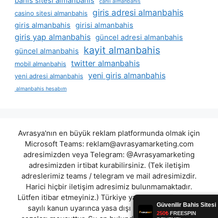
bahis sitesi almanbahis
canli almanbahis
giris adresi almanbahis
casino sitesi almanbahis
giris almanbahis
girisi almanbahis
giris yap almanbahis
güncel adresi almanbahis
kayit almanbahis
güncel almanbahis
twitter almanbahis
mobil almanbahis
yeni giris almanbahis
yeni adresi almanbahis
almanbahis hesabım
Avrasya'nın en büyük reklam platformunda olmak için
Microsoft Teams:
reklam@avrasyamarketing.com
adresimizden veya Telegram: @Avrasyamarketing
adresimizden irtibat kurabilirsiniz. (Tek iletişim
adreslerimiz teams / telegram ve mail adresimizdir.
Harici hiçbir iletişim adresimiz bulunmamaktadır.
Lütfen itibar etmeyiniz.) Türkiye yasalarına göre 7258
sayılı kanun uyarınca yasa dışı bahis oynamanın