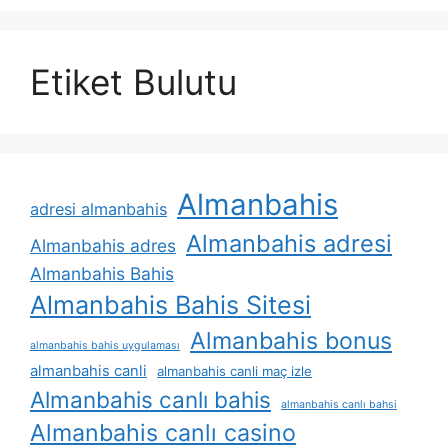
Etiket Bulutu
Almanbahis
adresi almanbahis
Almanbahis adresi
Almanbahis adres
Almanbahis Bahis
Almanbahis Bahis Sitesi
Almanbahis bonus
almanbahis bahis uygulaması
almanbahis canli
almanbahis canli maç izle
Almanbahis canlı bahis
almanbahis canlı bahsi
Almanbahis canlı casino