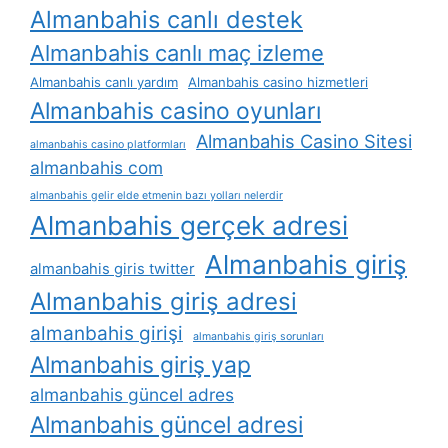
Almanbahis canlı destek
Almanbahis canlı maç izleme
Almanbahis canlı yardım
Almanbahis casino hizmetleri
Almanbahis casino oyunları
Almanbahis Casino Sitesi
almanbahis casino platformları
almanbahis com
almanbahis gelir elde etmenin bazı yolları nelerdir
Almanbahis gerçek adresi
Almanbahis giriş
almanbahis giris twitter
Almanbahis giriş adresi
almanbahis girişi
almanbahis giriş sorunları
Almanbahis giriş yap
almanbahis güncel adres
Almanbahis güncel adresi