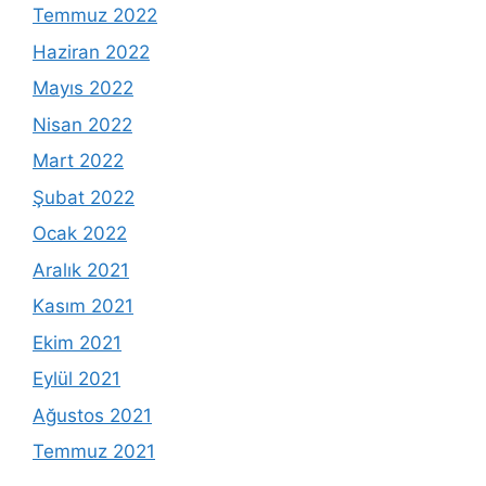
Temmuz 2022
Haziran 2022
Mayıs 2022
Nisan 2022
Mart 2022
Şubat 2022
Ocak 2022
Aralık 2021
Kasım 2021
Ekim 2021
Eylül 2021
Ağustos 2021
Temmuz 2021