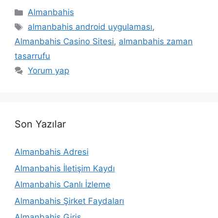
Kategoriler
Almanbahis
Etiketler
almanbahis android uygulaması
,
Almanbahis Casino Sitesi
,
almanbahis zaman
tasarrufu
Yorum yap
Son Yazılar
Almanbahis Adresi
Almanbahis İletişim Kaydı
Almanbahis Canlı İzleme
Almanbahis Şirket Faydaları
Almanbahis Giriş