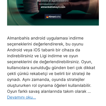
Almanbahis android uygulaması i̇ndirme
seçeneklerini değerlendirerek, bu oyunu
Android veya iOS tabanlı bir cihaza da
indirebilirsiniz ve Ligi indirme ve oyun
seçeneklerini de değerlendirebilirsiniz. Oyun,
kullanıcılara sunulduğu günden beri çok dikkat
çekti çünkü rekabetçi ve belirli bir strateji ile
oynadı. Aynı zamanda, oyunda stratejiler
oluştururken rol oynama öğeleri kullanılabilir.
Oyun farklı savaş alanlarında takım olarak …
Devamını oku…