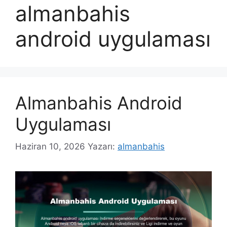
almanbahis
android uygulaması
Almanbahis Android
Uygulaması
Haziran 10, 2026
Yazarı:
almanbahis