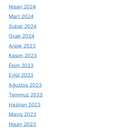
Nisan 2024
Mart 2024
Şubat 2024
Ocak 2024
Aralık 2023
Kasım 2023
Ekim 2023
Eylül 2023
Ağustos 2023
Temmuz 2023
Haziran 2023
Mayıs 2023
Nisan 2023