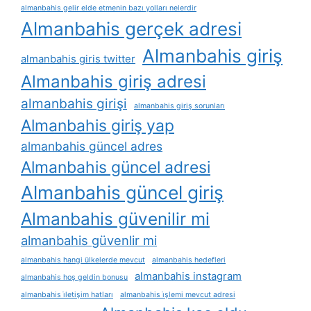
almanbahis gelir elde etmenin bazı yolları nelerdir
Almanbahis gerçek adresi
Almanbahis giriş
almanbahis giris twitter
Almanbahis giriş adresi
almanbahis girişi
almanbahis giriş sorunları
Almanbahis giriş yap
almanbahis güncel adres
Almanbahis güncel adresi
Almanbahis güncel giriş
Almanbahis güvenilir mi
almanbahis güvenlir mi
almanbahis hangi ülkelerde mevcut
almanbahis hedefleri
almanbahis instagram
almanbahis hoş geldin bonusu
almanbahis i̇letişim hatları
almanbahis i̇şlemi mevcut adresi