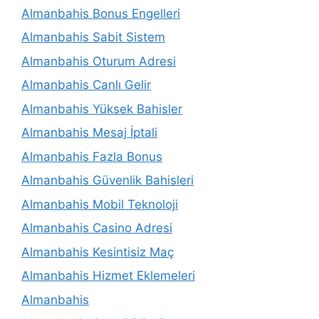
Almanbahis Bonus Engelleri
Almanbahis Sabit Sistem
Almanbahis Oturum Adresi
Almanbahis Canlı Gelir
Almanbahis Yüksek Bahisler
Almanbahis Mesaj İptali
Almanbahis Fazla Bonus
Almanbahis Güvenlik Bahisleri
Almanbahis Mobil Teknoloji
Almanbahis Casino Adresi
Almanbahis Kesintisiz Maç
Almanbahis Hizmet Eklemeleri
Almanbahis