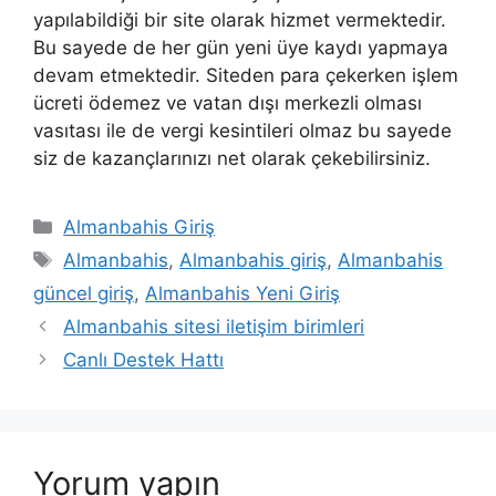
yapılabildiği bir site olarak hizmet vermektedir.
Bu sayede de her gün yeni üye kaydı yapmaya
devam etmektedir. Siteden para çekerken işlem
ücreti ödemez ve vatan dışı merkezli olması
vasıtası ile de vergi kesintileri olmaz bu sayede
siz de kazançlarınızı net olarak çekebilirsiniz.
Kategoriler
Almanbahis Giriş
Etiketler
Almanbahis
,
Almanbahis giriş
,
Almanbahis
güncel giriş
,
Almanbahis Yeni Giriş
Almanbahis sitesi iletişim birimleri
Canlı Destek Hattı
Yorum yapın