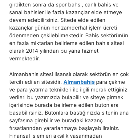
girdikten sonra da spor bahsi, canlı bahis ve
sanal bahisler ile fazla kazançlar elde etmeye
devam edebilirsiniz. Sitede elde edilen
kazançlar günün her zamderhal işlem ücreti
ödenmeden çekilebilmektedir. Bahis sektörünün
en fazla miktarları belirleme edilen bahis sitesi
olarak 2014 yılından bu yana hizmet
vermektedir.
Almanbahis sitesi lisanslı olarak sektörün en çok
tercih edilen sitesidir.
Almanbahis
para çekme
ve para yatırma teknikleri ile ilgili merak ettiğiniz
verileri bu yazımızda bulabilir ve siteye girmek
içerisinde burada belirleme edilen butonlara
basabilirsiniz. Butonlara bastığınızda sitenin ana
sayfasına girebilir ve buradaki kazanç
fırsatlarından yararlanmaya başlayabilirsiniz.
Finansal işlemleri aksilik yaşanmadan