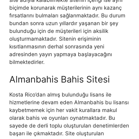
site adıyla kalabilmekte sitenin içeriği ise aynı
biçimde korunarak müşterilerinin aynı kazanç
fırsatlarını bulmaları sağlanmaktadır. Bu durum
bundan sonra uzun yıllardır yaşanan bir şey
bulunduğu için de müşterileri için aksilik
oluşturmamaktadır. Sitenin erişiminin
kısıtlanmasının derhal sonrasında yeni
adresinden yayın yapmaya başlayacağını
bilmektedirler.
Almanbahis Bahis Sitesi
Kosta Rico’dan almış bulunduğu lisans ile
hizmetlerine devam eden Almanbahis bu lisansı
kaybetmemek için her vakit kurallara makul
olarak bahis ve oyunları oynatmaktadır. Bu
sayede de derli toplu oluşturulan denetimlerden
başarı ile çıkmaktadır. Site oluşturulan