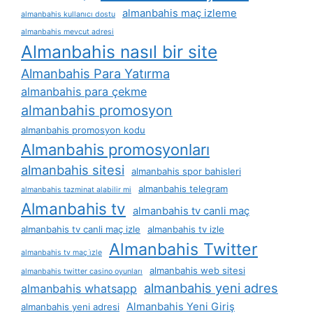
almanbahis maç izleme
almanbahis kullanıcı dostu
almanbahis mevcut adresi
Almanbahis nasıl bir site
Almanbahis Para Yatırma
almanbahis para çekme
almanbahis promosyon
almanbahis promosyon kodu
Almanbahis promosyonları
almanbahis sitesi
almanbahis spor bahisleri
almanbahis telegram
almanbahis tazminat alabilir mi
Almanbahis tv
almanbahis tv canli maç
almanbahis tv canli maç izle
almanbahis tv izle
Almanbahis Twitter
almanbahis tv maç i̇zle
almanbahis web sitesi
almanbahis twitter casino oyunları
almanbahis yeni adres
almanbahis whatsapp
Almanbahis Yeni Giriş
almanbahis yeni adresi