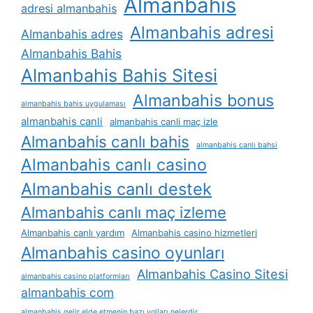
Almanbahis
adresi almanbahis
Almanbahis adresi
Almanbahis adres
Almanbahis Bahis
Almanbahis Bahis Sitesi
Almanbahis bonus
almanbahis bahis uygulaması
almanbahis canli
almanbahis canli maç izle
Almanbahis canlı bahis
almanbahis canlı bahsi
Almanbahis canlı casino
Almanbahis canlı destek
Almanbahis canlı maç izleme
Almanbahis canlı yardım
Almanbahis casino hizmetleri
Almanbahis casino oyunları
Almanbahis Casino Sitesi
almanbahis casino platformları
almanbahis com
almanbahis gelir elde etmenin bazı yolları nelerdir