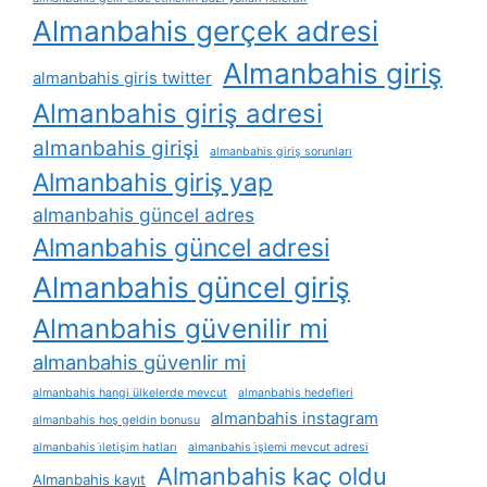
Almanbahis gerçek adresi
Almanbahis giriş
almanbahis giris twitter
Almanbahis giriş adresi
almanbahis girişi
almanbahis giriş sorunları
Almanbahis giriş yap
almanbahis güncel adres
Almanbahis güncel adresi
Almanbahis güncel giriş
Almanbahis güvenilir mi
almanbahis güvenlir mi
almanbahis hangi ülkelerde mevcut
almanbahis hedefleri
almanbahis instagram
almanbahis hoş geldin bonusu
almanbahis i̇letişim hatları
almanbahis i̇şlemi mevcut adresi
Almanbahis kaç oldu
Almanbahis kayıt