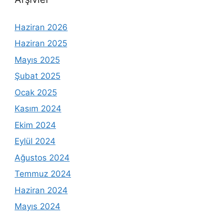
Haziran 2026
Haziran 2025
Mayıs 2025
Şubat 2025
Ocak 2025
Kasım 2024
Ekim 2024
Eylül 2024
Ağustos 2024
Temmuz 2024
Haziran 2024
Mayıs 2024