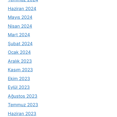
Haziran 2024
Mayıs 2024
Nisan 2024
Mart 2024
Şubat 2024
Ocak 2024
Aralık 2023
Kasım 2023
Ekim 2023
Eylül 2023
Ağustos 2023
Temmuz 2023
Haziran 2023