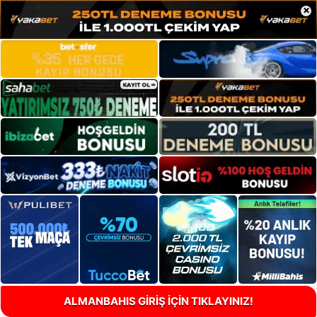
×
ALMANBAHIS GİRİŞ İÇİN TIKLAYINIZ!