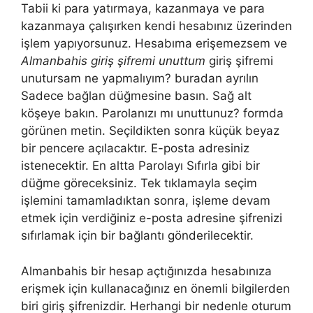
Tabii ki para yatırmaya, kazanmaya ve para
kazanmaya çalışırken kendi hesabınız üzerinden
işlem yapıyorsunuz. Hesabıma erişemezsem ve
Almanbahis giriş şifremi unuttum
giriş şifremi
unutursam ne yapmalıyım? buradan ayrılın
Sadece bağlan düğmesine basın. Sağ alt
köşeye bakın. Parolanızı mı unuttunuz? formda
görünen metin. Seçildikten sonra küçük beyaz
bir pencere açılacaktır. E-posta adresiniz
istenecektir. En altta Parolayı Sıfırla gibi bir
düğme göreceksiniz. Tek tıklamayla seçim
işlemini tamamladıktan sonra, işleme devam
etmek için verdiğiniz e-posta adresine şifrenizi
sıfırlamak için bir bağlantı gönderilecektir.
Almanbahis bir hesap açtığınızda hesabınıza
erişmek için kullanacağınız en önemli bilgilerden
biri giriş şifrenizdir. Herhangi bir nedenle oturum