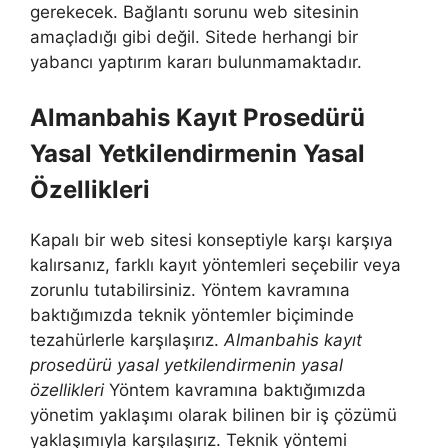
gerekecek. Bağlantı sorunu web sitesinin
amaçladığı gibi değil. Sitede herhangi bir
yabancı yaptırım kararı bulunmamaktadır.
Almanbahis Kayıt Prosedürü
Yasal Yetkilendirmenin Yasal
Özellikleri
Kapalı bir web sitesi konseptiyle karşı karşıya
kalırsanız, farklı kayıt yöntemleri seçebilir veya
zorunlu tutabilirsiniz. Yöntem kavramına
baktığımızda teknik yöntemler biçiminde
tezahürlerle karşılaşırız.
Almanbahis kayıt
prosedürü yasal yetkilendirmenin yasal
özellikleri
Yöntem kavramına baktığımızda
yönetim yaklaşımı olarak bilinen bir iş çözümü
yaklaşımıyla karşılaşırız. Teknik yöntemi