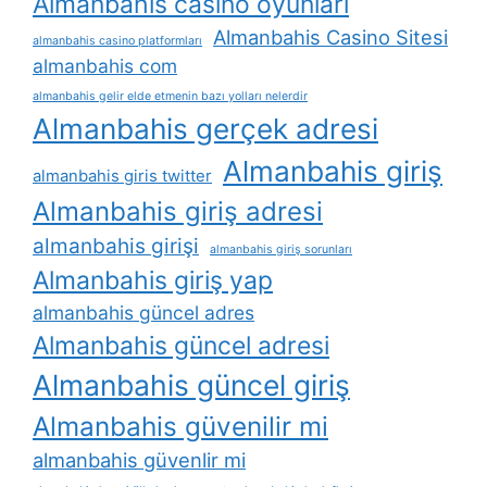
Almanbahis casino oyunları
Almanbahis Casino Sitesi
almanbahis casino platformları
almanbahis com
almanbahis gelir elde etmenin bazı yolları nelerdir
Almanbahis gerçek adresi
Almanbahis giriş
almanbahis giris twitter
Almanbahis giriş adresi
almanbahis girişi
almanbahis giriş sorunları
Almanbahis giriş yap
almanbahis güncel adres
Almanbahis güncel adresi
Almanbahis güncel giriş
Almanbahis güvenilir mi
almanbahis güvenlir mi