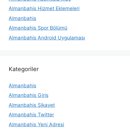
Almanbahis Hizmet Eklemeleri
Almanbahis
Almanbahis Spor Bölümü
Almanbahis Android Uygulaması
Kategoriler
Almanbahis
Almanbahis Giriş
Almanbahis Şikayet
Almanbahis Twitter
Almanbahis Yeni Adresi