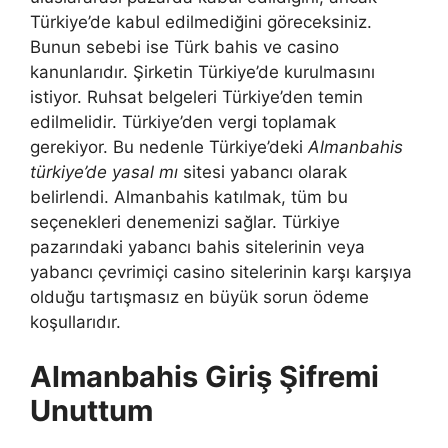
Türkiye’de kabul edilmediğini göreceksiniz.
Bunun sebebi ise Türk bahis ve casino
kanunlarıdır. Şirketin Türkiye’de kurulmasını
istiyor. Ruhsat belgeleri Türkiye’den temin
edilmelidir. Türkiye’den vergi toplamak
gerekiyor. Bu nedenle Türkiye’deki
Almanbahis
türkiye’de yasal mı
sitesi yabancı olarak
belirlendi. Almanbahis katılmak, tüm bu
seçenekleri denemenizi sağlar. Türkiye
pazarındaki yabancı bahis sitelerinin veya
yabancı çevrimiçi casino sitelerinin karşı karşıya
olduğu tartışmasız en büyük sorun ödeme
koşullarıdır.
Almanbahis Giriş Şifremi
Unuttum