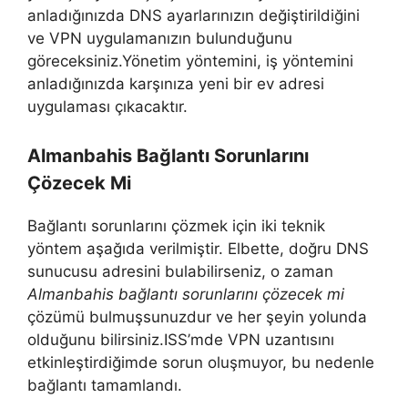
anladığınızda DNS ayarlarınızın değiştirildiğini
ve VPN uygulamanızın bulunduğunu
göreceksiniz.Yönetim yöntemini, iş yöntemini
anladığınızda karşınıza yeni bir ev adresi
uygulaması çıkacaktır.
Almanbahis Bağlantı Sorunlarını
Çözecek Mi
Bağlantı sorunlarını çözmek için iki teknik
yöntem aşağıda verilmiştir. Elbette, doğru DNS
sunucusu adresini bulabilirseniz, o zaman
Almanbahis bağlantı sorunlarını çözecek mi
çözümü bulmuşsunuzdur ve her şeyin yolunda
olduğunu bilirsiniz.ISS’mde VPN uzantısını
etkinleştirdiğimde sorun oluşmuyor, bu nedenle
bağlantı tamamlandı.