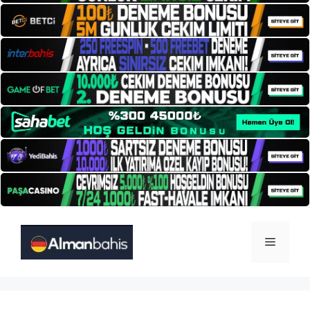
İçeriğe
atla
Menü