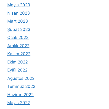
Mayıs 2023
Nisan 2023
Mart 2023
Şubat 2023
Ocak 2023
Aralık 2022
Kasım 2022
Ekim 2022
Eylül 2022
Ağustos 2022
Temmuz 2022
Haziran 2022
Mayıs 2022