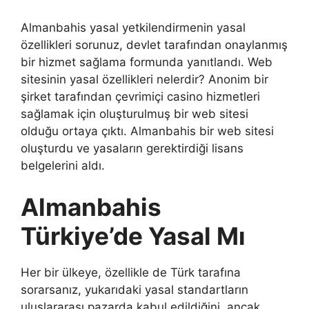
Almanbahis yasal yetkilendirmenin yasal
özellikleri sorunuz, devlet tarafından onaylanmış
bir hizmet sağlama formunda yanıtlandı. Web
sitesinin yasal özellikleri nelerdir? Anonim bir
şirket tarafından çevrimiçi casino hizmetleri
sağlamak için oluşturulmuş bir web sitesi
olduğu ortaya çıktı. Almanbahis bir web sitesi
oluşturdu ve yasaların gerektirdiği lisans
belgelerini aldı.
Almanbahis
Türkiye’de Yasal Mı
Her bir ülkeye, özellikle de Türk tarafına
sorarsanız, yukarıdaki yasal standartların
uluslararası pazarda kabul edildiğini, ancak