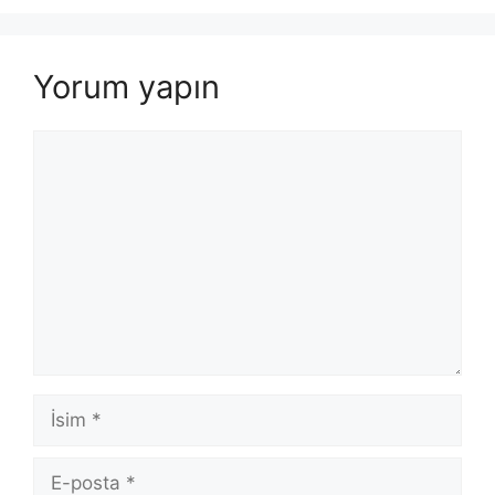
Yorum yapın
Yorum
İsim
E-