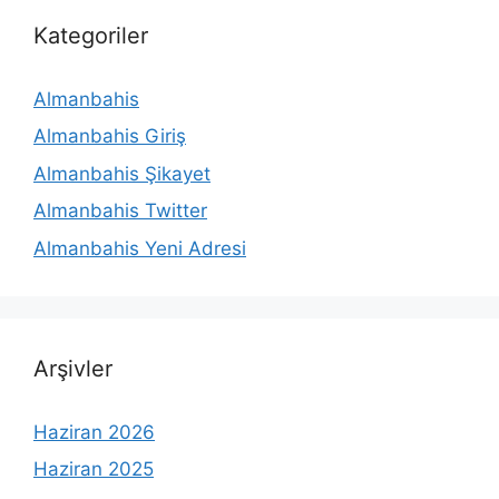
Kategoriler
Almanbahis
Almanbahis Giriş
Almanbahis Şikayet
Almanbahis Twitter
Almanbahis Yeni Adresi
Arşivler
Haziran 2026
Haziran 2025