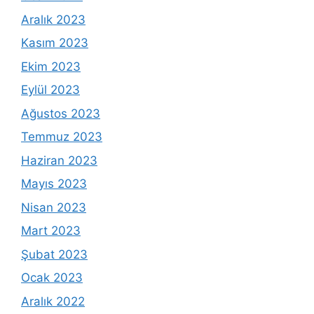
Aralık 2023
Kasım 2023
Ekim 2023
Eylül 2023
Ağustos 2023
Temmuz 2023
Haziran 2023
Mayıs 2023
Nisan 2023
Mart 2023
Şubat 2023
Ocak 2023
Aralık 2022