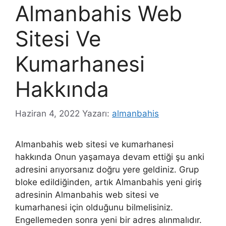
Almanbahis Web
Sitesi Ve
Kumarhanesi
Hakkında
Haziran 4, 2022
Yazarı:
almanbahis
Almanbahis web sitesi ve kumarhanesi
hakkında Onun yaşamaya devam ettiği şu anki
adresini arıyorsanız doğru yere geldiniz. Grup
bloke edildiğinden, artık Almanbahis yeni giriş
adresinin Almanbahis web sitesi ve
kumarhanesi için olduğunu bilmelisiniz.
Engellemeden sonra yeni bir adres alınmalıdır.