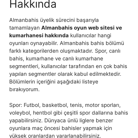
Hakkında
Almanbahis üyelik sürecini başarıyla
tamamlayan
Almanbahis oyun web sitesi ve
kumarhanesi hakkında
kullanıcılar hangi
oyunları oynayabilir. Almanbahis bahis bölümü
farklı kategorilerden oluşmaktadır. Spor, canlı
bahis, kumarhane ve canlı kumarhane
segmentleri, kullanıcılar tarafından en çok bahis
yapılan segmentler olarak kabul edilmektedir.
Bölümlerin içeriğini aşağıdaki listeye
bırakıyorum.
Spor: Futbol, ​​basketbol, ​​tenis, motor sporları,
voleybol, hentbol gibi çeşitli spor dallarına bahis
yapabilirsiniz. Dünyaca ünlü liglere benzer
oyunlara maç öncesi bahisler yapmak için
yüksek oranlardan yararlanabilirsiniz.