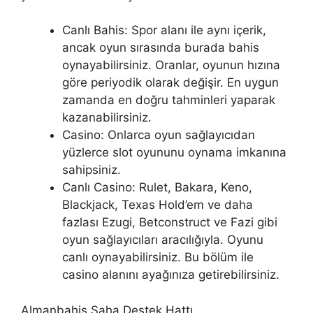
Canlı Bahis: Spor alanı ile aynı içerik,
ancak oyun sırasında burada bahis
oynayabilirsiniz. Oranlar, oyunun hızına
göre periyodik olarak değişir. En uygun
zamanda en doğru tahminleri yaparak
kazanabilirsiniz.
Casino: Onlarca oyun sağlayıcıdan
yüzlerce slot oyununu oynama imkanına
sahipsiniz.
Canlı Casino: Rulet, Bakara, Keno,
Blackjack, Texas Hold’em ve daha
fazlası Ezugi, Betconstruct ve Fazi gibi
oyun sağlayıcıları aracılığıyla. Oyunu
canlı oynayabilirsiniz. Bu bölüm ile
casino alanını ayağınıza getirebilirsiniz.
Almanbahis Saha Destek Hattı