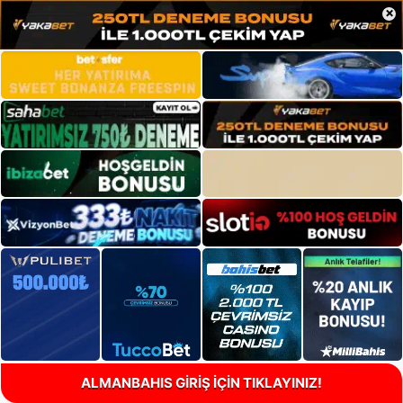
×
ALMANBAHIS GİRİŞ İÇİN TIKLAYINIZ!