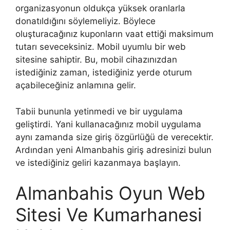
organizasyonun oldukça yüksek oranlarla
donatıldığını söylemeliyiz. Böylece
oluşturacağınız kuponların vaat ettiği maksimum
tutarı seveceksiniz. Mobil uyumlu bir web
sitesine sahiptir. Bu, mobil cihazınızdan
istediğiniz zaman, istediğiniz yerde oturum
açabileceğiniz anlamına gelir.
Tabii bununla yetinmedi ve bir uygulama
geliştirdi. Yani kullanacağınız mobil uygulama
aynı zamanda size giriş özgürlüğü de verecektir.
Ardından yeni Almanbahis giriş adresinizi bulun
ve istediğiniz geliri kazanmaya başlayın.
Almanbahis Oyun Web
Sitesi Ve Kumarhanesi