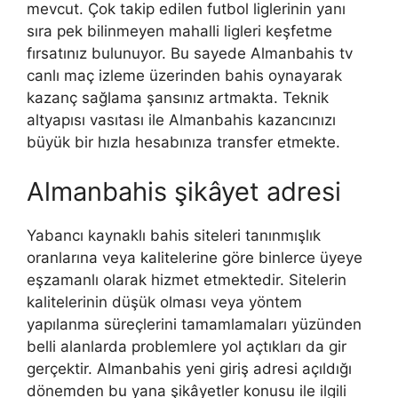
mevcut. Çok takip edilen futbol liglerinin yanı
sıra pek bilinmeyen mahalli ligleri keşfetme
fırsatınız bulunuyor. Bu sayede Almanbahis tv
canlı maç izleme üzerinden bahis oynayarak
kazanç sağlama şansınız artmakta. Teknik
altyapısı vasıtası ile Almanbahis kazancınızı
büyük bir hızla hesabınıza transfer etmekte.
Almanbahis şikâyet adresi
Yabancı kaynaklı bahis siteleri tanınmışlık
oranlarına veya kalitelerine göre binlerce üyeye
eşzamanlı olarak hizmet etmektedir. Sitelerin
kalitelerinin düşük olması veya yöntem
yapılanma süreçlerini tamamlamaları yüzünden
belli alanlarda problemlere yol açtıkları da gir
gerçektir. Almanbahis yeni giriş adresi açıldığı
dönemden bu yana şikâyetler konusu ile ilgili