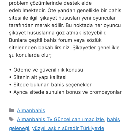
problem çözümlerinde destek elde
edebilmektedir. Öte yandan genellikle bir bahis
sitesi ile ilgili şikayet hususları yeni oyuncular
tarafından merak edilir. Bu noktada her oyuncu
şikayet hususlarına göz atmak isteyebilir.
Bunlara çeşitli bahis forum veya sözlük
sitelerinden bakabilirsiniz. Şikayetler genellikle
şu konularda olur;
• Ödeme ve güvenilirlik konusu
• Sitenin alt yapı kalitesi
• Sitede bulunan bahis seçenekleri
• Ayrıca sitede sunulan bonus ve promosyonlar
Kategoriler
Almanbahis
Etiketler
Almanbahis Tv Güncel canlı maç izle
,
bahis
geleneği
,
yüzyılı aşkın süredir Türkiye’de