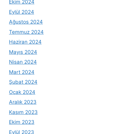
Ekim 2024
Eylül 2024
Ağustos 2024
Temmuz 2024
Haziran 2024
Mayıs 2024
Nisan 2024
Mart 2024
Şubat 2024
Ocak 2024
Aralık 2023
Kasım 2023
Ekim 2023
Eylül 2023