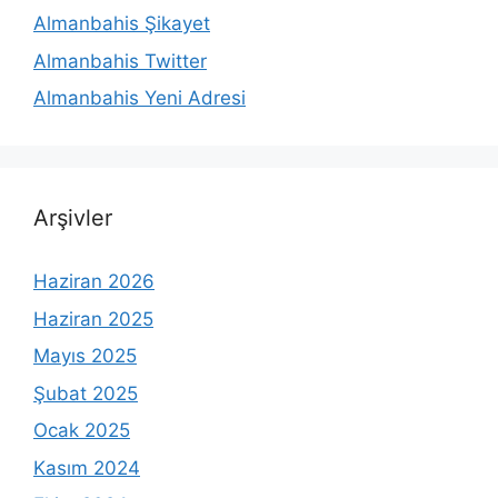
Almanbahis Şikayet
Almanbahis Twitter
Almanbahis Yeni Adresi
Arşivler
Haziran 2026
Haziran 2025
Mayıs 2025
Şubat 2025
Ocak 2025
Kasım 2024