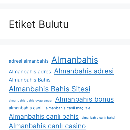
Etiket Bulutu
Almanbahis
adresi almanbahis
Almanbahis adresi
Almanbahis adres
Almanbahis Bahis
Almanbahis Bahis Sitesi
Almanbahis bonus
almanbahis bahis uygulaması
almanbahis canli
almanbahis canli maç izle
Almanbahis canlı bahis
almanbahis canlı bahsi
Almanbahis canlı casino