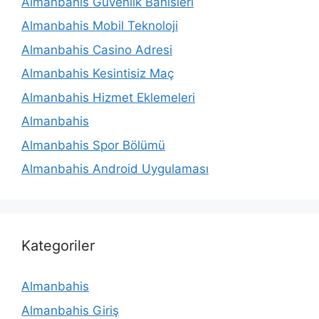
Almanbahis Güvenlik Bahisleri
Almanbahis Mobil Teknoloji
Almanbahis Casino Adresi
Almanbahis Kesintisiz Maç
Almanbahis Hizmet Eklemeleri
Almanbahis
Almanbahis Spor Bölümü
Almanbahis Android Uygulaması
Kategoriler
Almanbahis
Almanbahis Giriş