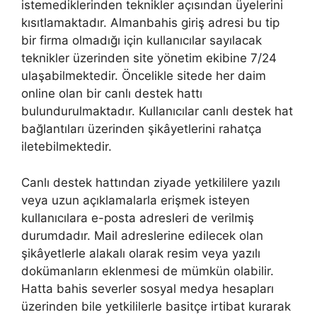
istemediklerinden teknikler açısından üyelerini
kısıtlamaktadır. Almanbahis giriş adresi bu tip
bir firma olmadığı için kullanıcılar sayılacak
teknikler üzerinden site yönetim ekibine 7/24
ulaşabilmektedir. Öncelikle sitede her daim
online olan bir canlı destek hattı
bulundurulmaktadır. Kullanıcılar canlı destek hat
bağlantıları üzerinden şikâyetlerini rahatça
iletebilmektedir.
Canlı destek hattından ziyade yetkililere yazılı
veya uzun açıklamalarla erişmek isteyen
kullanıcılara e-posta adresleri de verilmiş
durumdadır. Mail adreslerine edilecek olan
şikâyetlerle alakalı olarak resim veya yazılı
dokümanların eklenmesi de mümkün olabilir.
Hatta bahis severler sosyal medya hesapları
üzerinden bile yetkililerle basitçe irtibat kurarak