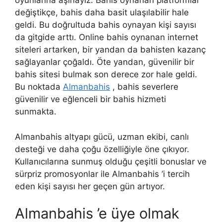
oyunlarına aşinayız. Bahis oynanan platformlar
değiştikçe, bahis daha basit ulaşılabilir hale
geldi. Bu doğrultuda bahis oynayan kişi sayısı
da gitgide arttı. Online bahis oynanan internet
siteleri artarken, bir yandan da bahisten kazanç
sağlayanlar çoğaldı. Öte yandan, güvenilir bir
bahis sitesi bulmak son derece zor hale geldi.
Bu noktada
Almanbahis
, bahis severlere
güvenilir ve eğlenceli bir bahis hizmeti
sunmakta.
Almanbahis altyapı gücü, uzman ekibi, canlı
desteği ve daha çoğu özelliğiyle öne çıkıyor.
Kullanıcılarına sunmuş olduğu çeşitli bonuslar ve
sürpriz promosyonlar ile Almanbahis ’i tercih
eden kişi sayısı her geçen gün artıyor.
Almanbahis ’e üye olmak