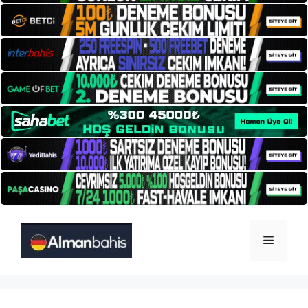
İçeriğe
atla
Menü