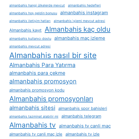
almanbahis hangi ülkelerde mevcut
almanbahis hedefleri
almanbahis instagram
almanbahis hoş geldin bonusu
almanbahis i̇letişim hatları
almanbahis i̇şlemi mevcut adresi
Almanbahis kaç oldu
Almanbahis kayıt
almanbahis maç izleme
almanbahis kullanıcı dostu
almanbahis mevcut adresi
Almanbahis nasıl bir site
Almanbahis Para Yatırma
almanbahis para çekme
almanbahis promosyon
almanbahis promosyon kodu
Almanbahis promosyonları
almanbahis sitesi
almanbahis spor bahisleri
almanbahis telegram
almanbahis tazminat alabilir mi
Almanbahis tv
almanbahis tv canli maç
almanbahis tv canli maç izle
almanbahis tv izle