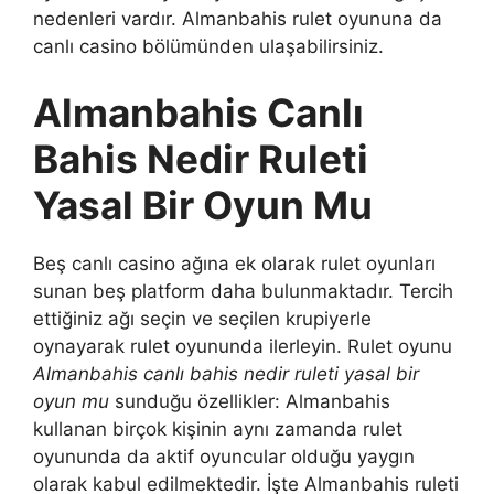
nedenleri vardır. Almanbahis rulet oyununa da
canlı casino bölümünden ulaşabilirsiniz.
Almanbahis Canlı
Bahis Nedir Ruleti
Yasal Bir Oyun Mu
Beş canlı casino ağına ek olarak rulet oyunları
sunan beş platform daha bulunmaktadır. Tercih
ettiğiniz ağı seçin ve seçilen krupiyerle
oynayarak rulet oyununda ilerleyin. Rulet oyunu
Almanbahis canlı bahis nedir ruleti yasal bir
oyun mu
sunduğu özellikler: Almanbahis
kullanan birçok kişinin aynı zamanda rulet
oyununda da aktif oyuncular olduğu yaygın
olarak kabul edilmektedir. İşte Almanbahis ruleti