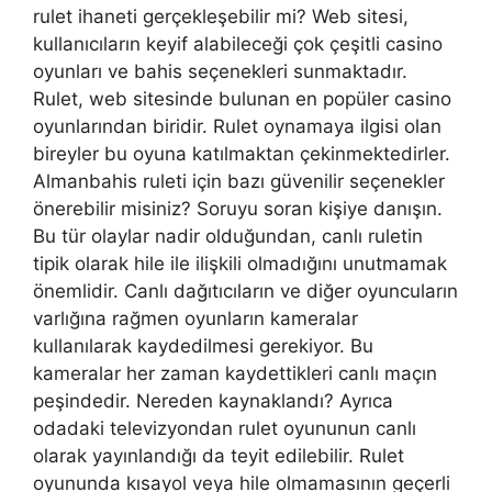
rulet ihaneti gerçekleşebilir mi? Web sitesi,
kullanıcıların keyif alabileceği çok çeşitli casino
oyunları ve bahis seçenekleri sunmaktadır.
Rulet, web sitesinde bulunan en popüler casino
oyunlarından biridir. Rulet oynamaya ilgisi olan
bireyler bu oyuna katılmaktan çekinmektedirler.
Almanbahis ruleti için bazı güvenilir seçenekler
önerebilir misiniz? Soruyu soran kişiye danışın.
Bu tür olaylar nadir olduğundan, canlı ruletin
tipik olarak hile ile ilişkili olmadığını unutmamak
önemlidir. Canlı dağıtıcıların ve diğer oyuncuların
varlığına rağmen oyunların kameralar
kullanılarak kaydedilmesi gerekiyor. Bu
kameralar her zaman kaydettikleri canlı maçın
peşindedir. Nereden kaynaklandı? Ayrıca
odadaki televizyondan rulet oyununun canlı
olarak yayınlandığı da teyit edilebilir. Rulet
oyununda kısayol veya hile olmamasının geçerli