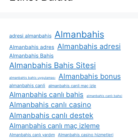
Almanbahis
adresi almanbahis
Almanbahis adresi
Almanbahis adres
Almanbahis Bahis
Almanbahis Bahis Sitesi
Almanbahis bonus
almanbahis bahis uygulaması
almanbahis canli
almanbahis canli maç izle
Almanbahis canlı bahis
almanbahis canlı bahsi
Almanbahis canlı casino
Almanbahis canlı destek
Almanbahis canlı maç izleme
Almanbahis canlı yardım
Almanbahis casino hizmetleri