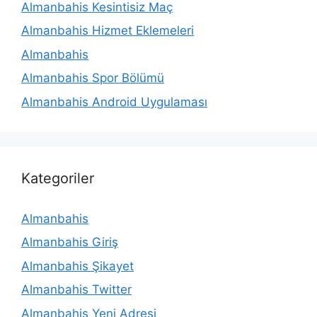
Almanbahis Kesintisiz Maç
Almanbahis Hizmet Eklemeleri
Almanbahis
Almanbahis Spor Bölümü
Almanbahis Android Uygulaması
Kategoriler
Almanbahis
Almanbahis Giriş
Almanbahis Şikayet
Almanbahis Twitter
Almanbahis Yeni Adresi