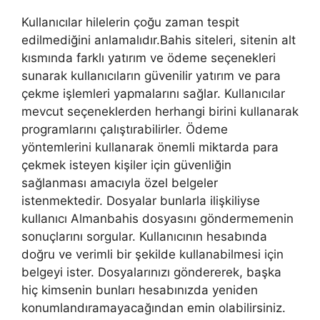
Kullanıcılar hilelerin çoğu zaman tespit
edilmediğini anlamalıdır.Bahis siteleri, sitenin alt
kısmında farklı yatırım ve ödeme seçenekleri
sunarak kullanıcıların güvenilir yatırım ve para
çekme işlemleri yapmalarını sağlar. Kullanıcılar
mevcut seçeneklerden herhangi birini kullanarak
programlarını çalıştırabilirler. Ödeme
yöntemlerini kullanarak önemli miktarda para
çekmek isteyen kişiler için güvenliğin
sağlanması amacıyla özel belgeler
istenmektedir. Dosyalar bunlarla ilişkiliyse
kullanıcı Almanbahis dosyasını göndermemenin
sonuçlarını sorgular. Kullanıcının hesabında
doğru ve verimli bir şekilde kullanabilmesi için
belgeyi ister. Dosyalarınızı göndererek, başka
hiç kimsenin bunları hesabınızda yeniden
konumlandıramayacağından emin olabilirsiniz.