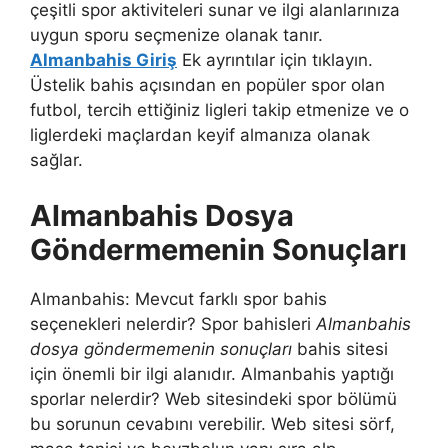
çeşitli spor aktiviteleri sunar ve ilgi alanlarınıza
uygun sporu seçmenize olanak tanır.
Almanbahis Giriş
Ek ayrıntılar için tıklayın.
Üstelik bahis açısından en popüler spor olan
futbol, ​​tercih ettiğiniz ligleri takip etmenize ve o
liglerdeki maçlardan keyif almanıza olanak
sağlar.
Almanbahis Dosya
Göndermemenin Sonuçları
Almanbahis: Mevcut farklı spor bahis
seçenekleri nelerdir? Spor bahisleri
Almanbahis
dosya göndermemenin sonuçları
bahis sitesi
için önemli bir ilgi alanıdır. Almanbahis yaptığı
sporlar nelerdir? Web sitesindeki spor bölümü
bu sorunun cevabını verebilir. Web sitesi sörf,