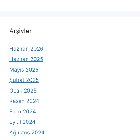
Arşivler
Haziran 2026
Haziran 2025
Mayıs 2025
Şubat 2025
Ocak 2025
Kasım 2024
Ekim 2024
Eylül 2024
Ağustos 2024