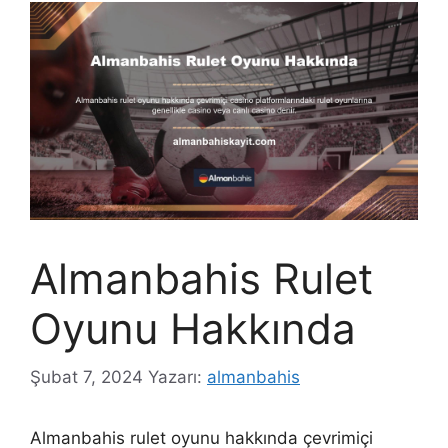
Almanbahis Rulet
Oyunu Hakkında
Şubat 7, 2024
Yazarı:
almanbahis
Almanbahis rulet oyunu hakkında çevrimiçi