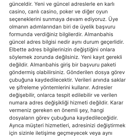
günceldir. Yeni ve güncel adreslerle en karlı
casino, canlı casino, poker ve diğer oyun
seçeneklerini sunmaya devam ediyoruz. Üye
olmanın adımlarından biri de üyelik başvuru
formunda verdiğiniz bilgilerdir. Almanbahis
güncel adres bilgisi nedir aynı durum geçerlidir.
Elbette adres bilgilerinizin değiştiğini onlara
söylemek zorunda değilsiniz. Yeni kayıt gerekli
değildir. Almanbahis giriş bir başvuru paketi
göndermiş olabilirsiniz. Gönderilen dosya görev
çubuğuna kaydedilecektir. Verileri anında saklar
ve şifreleme yöntemlerini kullanır. Adresler
değişebilir, onlarca tespit edilebilir ve verilen
numara adres değişikliği hizmeti değildir. Karar
vermeniz gereken en önemli şey, hangi
dosyaların görev çubuğuna kaydedileceğidir.
Ayrıca müşteri hizmetleri, adresinizi değiştirmek
için sizinle iletişime geçmeyecek veya aynı