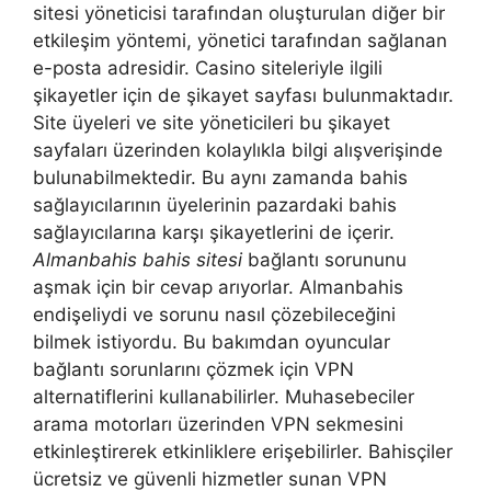
sitesi yöneticisi tarafından oluşturulan diğer bir
etkileşim yöntemi, yönetici tarafından sağlanan
e-posta adresidir. Casino siteleriyle ilgili
şikayetler için de şikayet sayfası bulunmaktadır.
Site üyeleri ve site yöneticileri bu şikayet
sayfaları üzerinden kolaylıkla bilgi alışverişinde
bulunabilmektedir. Bu aynı zamanda bahis
sağlayıcılarının üyelerinin pazardaki bahis
sağlayıcılarına karşı şikayetlerini de içerir.
Almanbahis bahis sitesi
bağlantı sorununu
aşmak için bir cevap arıyorlar. Almanbahis
endişeliydi ve sorunu nasıl çözebileceğini
bilmek istiyordu. Bu bakımdan oyuncular
bağlantı sorunlarını çözmek için VPN
alternatiflerini kullanabilirler. Muhasebeciler
arama motorları üzerinden VPN sekmesini
etkinleştirerek etkinliklere erişebilirler. Bahisçiler
ücretsiz ve güvenli hizmetler sunan VPN