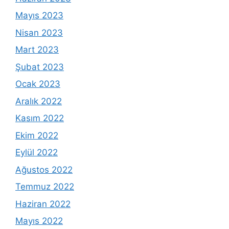
Mayıs 2023
Nisan 2023
Mart 2023
Şubat 2023
Ocak 2023
Aralık 2022
Kasım 2022
Ekim 2022
Eylül 2022
Ağustos 2022
Temmuz 2022
Haziran 2022
Mayıs 2022