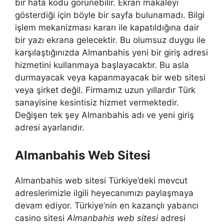
bir hata kodu görünebilir. Ekran makaleyi
gösterdiği için böyle bir sayfa bulunamadı. Bilgi
işlem mekanizması kararı ile kapatıldığına dair
bir yazı ekrana gelecektir. Bu olumsuz duygu ile
karşılaştığınızda Almanbahis yeni bir giriş adresi
hizmetini kullanmaya başlayacaktır. Bu asla
durmayacak veya kapanmayacak bir web sitesi
veya şirket değil. Firmamız uzun yıllardır Türk
sanayisine kesintisiz hizmet vermektedir.
Değişen tek şey Almanbahis adı ve yeni giriş
adresi ayarlarıdır.
Almanbahis Web Sitesi
Almanbahis web sitesi Türkiye’deki mevcut
adreslerimizle ilgili heyecanımızı paylaşmaya
devam ediyor. Türkiye’nin en kazançlı yabancı
casino sitesi
Almanbahis web sitesi
adresi