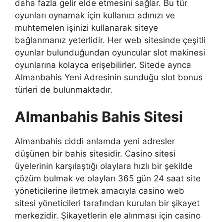
daha fazla gelir elde etmesini sağlar. Bu tür
oyunları oynamak için kullanıcı adınızı ve
muhtemelen işinizi kullanarak siteye
bağlanmanız yeterlidir. Her web sitesinde çeşitli
oyunlar bulunduğundan oyuncular slot makinesi
oyunlarına kolayca erişebilirler. Sitede ayrıca
Almanbahis Yeni Adresinin sunduğu slot bonus
türleri de bulunmaktadır.
Almanbahis Bahis Sitesi
Almanbahis ciddi anlamda yeni adresler
düşünen bir bahis sitesidir. Casino sitesi
üyelerinin karşılaştığı olaylara hızlı bir şekilde
çözüm bulmak ve olayları 365 gün 24 saat site
yöneticilerine iletmek amacıyla casino web
sitesi yöneticileri tarafından kurulan bir şikayet
merkezidir. Şikayetlerin ele alınması için casino