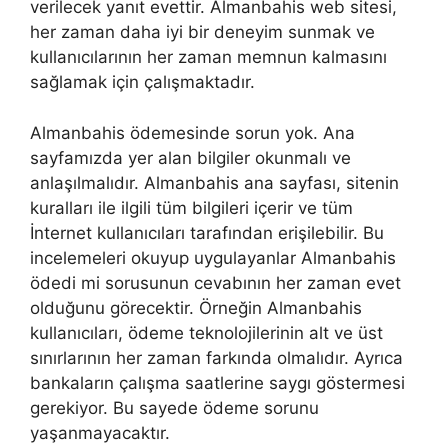
verilecek yanıt evettir. Almanbahis web sitesi,
her zaman daha iyi bir deneyim sunmak ve
kullanıcılarının her zaman memnun kalmasını
sağlamak için çalışmaktadır.
Almanbahis ödemesinde sorun yok. Ana
sayfamızda yer alan bilgiler okunmalı ve
anlaşılmalıdır. Almanbahis ana sayfası, sitenin
kuralları ile ilgili tüm bilgileri içerir ve tüm
İnternet kullanıcıları tarafından erişilebilir. Bu
incelemeleri okuyup uygulayanlar Almanbahis
ödedi mi sorusunun cevabının her zaman evet
olduğunu görecektir. Örneğin Almanbahis
kullanıcıları, ödeme teknolojilerinin alt ve üst
sınırlarının her zaman farkında olmalıdır. Ayrıca
bankaların çalışma saatlerine saygı göstermesi
gerekiyor. Bu sayede ödeme sorunu
yaşanmayacaktır.