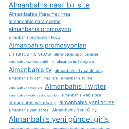
Almanbahis nasıl bir site
Almanbahis Para Yatırma
almanbahis para çekme
almanbahis promosyon
almanbahis promosyon kodu
Almanbahis promosyonları
almanbahis sitesi
almanbahis spor bahisleri
almanbahis telegram
almanbahis tazminat alabilir mi
Almanbahis tv
almanbahis tv canli maç
almanbahis tv canli maç izle
almanbahis tv izle
Almanbahis Twitter
almanbahis tv maç i̇zle
almanbahis web sitesi
almanbahis twitter casino oyunları
almanbahis yeni adres
almanbahis whatsapp
Almanbahis Yeni Giriş
almanbahis yeni adresi
Almanbahis yeni güncel giriş
almanbahis çevrimiçi slotlar
almanbahis özellikleri
almanbahis üye