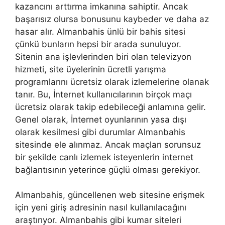
kazancını arttırma imkanına sahiptir. Ancak
başarısız olursa bonusunu kaybeder ve daha az
hasar alır. Almanbahis ünlü bir bahis sitesi
çünkü bunların hepsi bir arada sunuluyor.
Sitenin ana işlevlerinden biri olan televizyon
hizmeti, site üyelerinin ücretli yarışma
programlarını ücretsiz olarak izlemelerine olanak
tanır. Bu, İnternet kullanıcılarının birçok maçı
ücretsiz olarak takip edebileceği anlamına gelir.
Genel olarak, İnternet oyunlarının yasa dışı
olarak kesilmesi gibi durumlar Almanbahis
sitesinde ele alınmaz. Ancak maçları sorunsuz
bir şekilde canlı izlemek isteyenlerin internet
bağlantısının yeterince güçlü olması gerekiyor.
Almanbahis, güncellenen web sitesine erişmek
için yeni giriş adresinin nasıl kullanılacağını
araştırıyor. Almanbahis gibi kumar siteleri