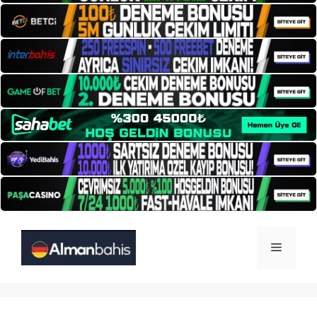
İçeriğe
atla
Menü