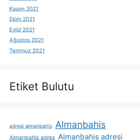
Kasım 2021
Ekim 2021
Eylül 2021
Ağustos 2021
Temmuz 2021
Etiket Bulutu
Almanbahis
adresi almanbahis
Almanbahis adresi
Almanbahis adres