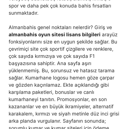
spor ve daha pek çok konuda bahis fırsatları
sunmaktadır.
Almanbahis genel noktaları nelerdir? Giriş ve
almanbahis oyun sitesi lisans bilgileri
arayüz
fonksiyonlarını size en uygun şekilde sağlar. Bu
çevrimiçi site çok sportif çizgilere ve renklere,
çok sayıda kırmızıya ve çok sayıda F1
başyazısına sahiptir. Ana sayfa aşırı
yüklenmemiş. Bu, sorunsuz ve hatasız tarama
sağlar. Kumarhane logosu hemen göze çarpar
ve gözden kaçırılamaz. Ekte açıklandığı gibi
karşılama paketleri, bonuslar ve canlı
kumarhaneyi tanıtın. Promosyonlar, en son
kazananlar ve en büyük ikramiyeler, alternatif
karakalem, kırmızı ve siyah metinle düz inci grisi
arka planda vurgulanır. Sayfanın sonunda;
sorumlu kumar ve kumar siteleri için ödeme