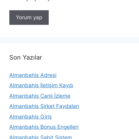
Son Yazılar
Almanbahis Adresi
Almanbahis İletişim Kaydı
Almanbahis Canlı İzleme
Almanbahis Şirket Faydaları
Almanbahis Giriş
Almanbahis Bonus Engelleri
Almanbahis Sabit Sistem