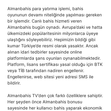
Almanbahis para yatırma işlemi, bahis
oyununun devamı niteliğinde yapılması gereken
bir işlemdir. Canlı bahis hizmeti veren
Almanbahis bugün oynadı. Avrupa’daki ve hatta
ülkemizdeki popülaritesinin milyonlarca üyeye
ulaştığını söyleyebiliriz. Hepimizin bildiği gibi
kumar Türkiye’de resmi olarak yasaktır. Ancak
alınan idari tedbirler sayesinde online
platformlarda şans oyunları oynanabilmektedir.
Platform, lisans sertifikası yasal olduğu için BTK
veya TİB tarafından nadiren engellenir.
Engellenirse, web sitesi yeni adresi SMS ile
bildirir.
Almanbahis TV’den çok farklı özelliklere sahiptir.
Her şeyden önce Almanbahis bonusu
sayesinde her kullanıcı bahis yaparak ekonomik