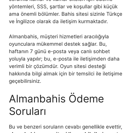
yöntemleri, SSS, şartlar ve koşullar gibi küçük
ama önemli bölümler. Bahis sitesi sizinle Türkçe
ve İngilizce olarak da iletişim kurmaktadır.
Almanbahis, müşteri hizmetleri aracılığıyla
oyunculara mükemmel destek sağlar. Bu,
haftanın 7 günü e-posta veya canlı sohbet
yoluyla yapılır; bu, e-posta ile iletişimden daha
verimli bir çözümdür. Oyun sitesi desteği
hakkında bilgi almak için bir temsilci ile iletişime
geçebilirsiniz.
Almanbahis Ödeme
Soruları
Bu ve benzeri soruların cevabı genellikle evettir,