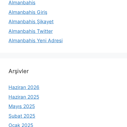
Almanbahis
Almanbahis Giriş
Almanbahis Şikayet
Almanbahis Twitter
Almanbahis Yeni Adresi
Arşivler
Haziran 2026
Haziran 2025
Mayıs 2025
Şubat 2025
Ocak 2025