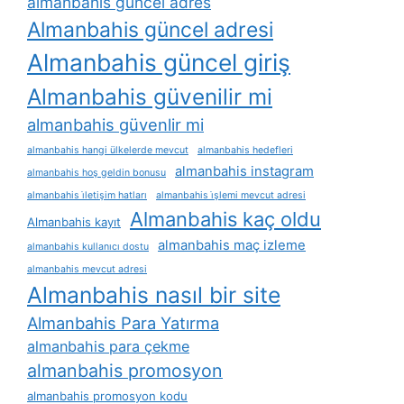
almanbahis güncel adres
Almanbahis güncel adresi
Almanbahis güncel giriş
Almanbahis güvenilir mi
almanbahis güvenlir mi
almanbahis hangi ülkelerde mevcut
almanbahis hedefleri
almanbahis instagram
almanbahis hoş geldin bonusu
almanbahis i̇letişim hatları
almanbahis i̇şlemi mevcut adresi
Almanbahis kaç oldu
Almanbahis kayıt
almanbahis maç izleme
almanbahis kullanıcı dostu
almanbahis mevcut adresi
Almanbahis nasıl bir site
Almanbahis Para Yatırma
almanbahis para çekme
almanbahis promosyon
almanbahis promosyon kodu