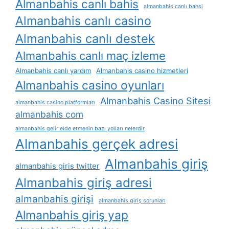
Almanbahis canlı bahis
almanbahis canlı bahsi
Almanbahis canlı casino
Almanbahis canlı destek
Almanbahis canlı maç izleme
Almanbahis canlı yardım
Almanbahis casino hizmetleri
Almanbahis casino oyunları
Almanbahis Casino Sitesi
almanbahis casino platformları
almanbahis com
almanbahis gelir elde etmenin bazı yolları nelerdir
Almanbahis gerçek adresi
Almanbahis giriş
almanbahis giris twitter
Almanbahis giriş adresi
almanbahis girişi
almanbahis giriş sorunları
Almanbahis giriş yap