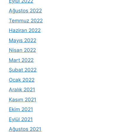
Eylül 2022
Ağustos 2022
Temmuz 2022
Haziran 2022
Mayıs 2022
Nisan 2022
Mart 2022
Şubat 2022
Ocak 2022
Aralık 2021
Kasım 2021
Ekim 2021
Eylül 2021
Ağustos 2021