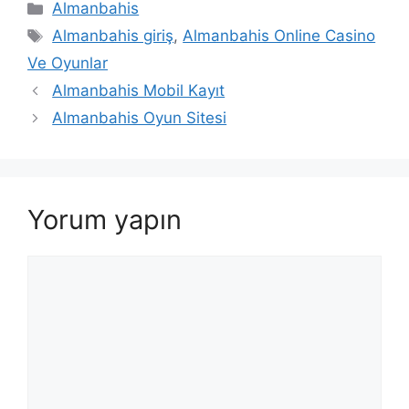
Kategoriler
Almanbahis
Etiketler
Almanbahis giriş
,
Almanbahis Online Casino
Ve Oyunlar
Almanbahis Mobil Kayıt
Almanbahis Oyun Sitesi
Yorum yapın
Yorum