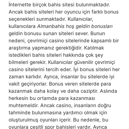
İnternette birçok bahis sitesi bulunmaktadır.
Ancak bahis siteleri her oyuncu için farklı bonus
seçenekleri sunmaktadır. Kullanıcılar,
kullanıcılara
Almanbahis hoş geldin bonusları
geldin bonusu sunan siteleri sever. Bunun
nedeni, çevrimiçi casino sitelerinde kapsamlı bir
araştırma yapmanız gerektiğidir. Katılmak
istedikleri bahis siteleri hakkında çok şey
bilmeleri gerekir. Kullanıcılar güvenilir çevrimiçi
casino sitelerini tercih eder. İyi bonus siteleri her
zaman karlıdır. Ayrıca, insanlar bu sitelerde iyi
vakit geçiriyorlar. Bonus veren sitelerde para
kazanmak daha kolay ve daha caziptir. Aslında
herkesin bu ortamda para kazanması
muhtemeldir. Ancak casino, insanların doğru
tahminde bulunmasına yardımcı olmak için
oluşturulmuş oyunları içerir. Bu nedenle, bu
oyunlara çeşitli spor bahisleri vardır. Ayrıca