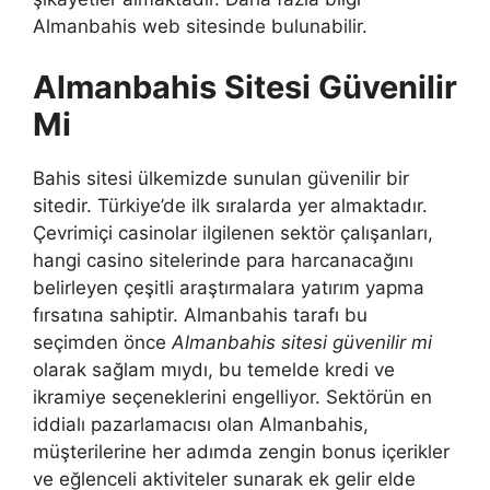
Almanbahis web sitesinde bulunabilir.
Almanbahis Sitesi Güvenilir
Mi
Bahis sitesi ülkemizde sunulan güvenilir bir
sitedir. Türkiye’de ilk sıralarda yer almaktadır.
Çevrimiçi casinolar ilgilenen sektör çalışanları,
hangi casino sitelerinde para harcanacağını
belirleyen çeşitli araştırmalara yatırım yapma
fırsatına sahiptir. Almanbahis tarafı bu
seçimden önce
Almanbahis sitesi güvenilir mi
olarak sağlam mıydı, bu temelde kredi ve
ikramiye seçeneklerini engelliyor. Sektörün en
iddialı pazarlamacısı olan Almanbahis,
müşterilerine her adımda zengin bonus içerikler
ve eğlenceli aktiviteler sunarak ek gelir elde