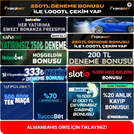
×
ALMANBAHIS GİRİŞ İÇİN TIKLAYINIZ!