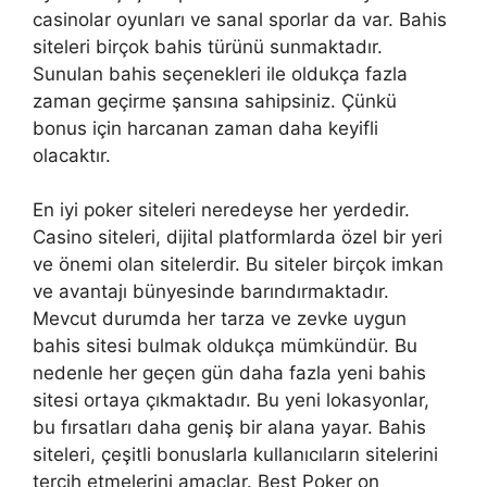
casinolar oyunları ve sanal sporlar da var. Bahis
siteleri birçok bahis türünü sunmaktadır.
Sunulan bahis seçenekleri ile oldukça fazla
zaman geçirme şansına sahipsiniz. Çünkü
bonus için harcanan zaman daha keyifli
olacaktır.
En iyi poker siteleri neredeyse her yerdedir.
Casino siteleri, dijital platformlarda özel bir yeri
ve önemi olan sitelerdir. Bu siteler birçok imkan
ve avantajı bünyesinde barındırmaktadır.
Mevcut durumda her tarza ve zevke uygun
bahis sitesi bulmak oldukça mümkündür. Bu
nedenle her geçen gün daha fazla yeni bahis
sitesi ortaya çıkmaktadır. Bu yeni lokasyonlar,
bu fırsatları daha geniş bir alana yayar. Bahis
siteleri, çeşitli bonuslarla kullanıcıların sitelerini
tercih etmelerini amaçlar. Best Poker on