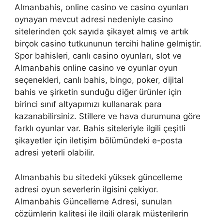
Almanbahis, online casino ve casino oyunları
oynayan mevcut adresi nedeniyle casino
sitelerinden çok sayıda şikayet almış ve artık
birçok casino tutkununun tercihi haline gelmiştir.
Spor bahisleri, canlı casino oyunları, slot ve
Almanbahis online casino ve oyunlar oyun
seçenekleri, canlı bahis, bingo, poker, dijital
bahis ve şirketin sunduğu diğer ürünler için
birinci sınıf altyapımızı kullanarak para
kazanabilirsiniz. Stillere ve hava durumuna göre
farklı oyunlar var. Bahis siteleriyle ilgili çeşitli
şikayetler için iletişim bölümündeki e-posta
adresi yeterli olabilir.
Almanbahis bu sitedeki yüksek güncelleme
adresi oyun severlerin ilgisini çekiyor.
Almanbahis Güncelleme Adresi, sunulan
çözümlerin kalitesi ile ilgili olarak müşterilerin