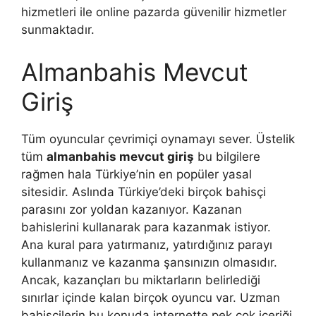
hizmetleri ile online pazarda güvenilir hizmetler
sunmaktadır.
Almanbahis Mevcut
Giriş
Tüm oyuncular çevrimiçi oynamayı sever. Üstelik
tüm
almanbahis mevcut giriş
bu bilgilere
rağmen hala Türkiye’nin en popüler yasal
sitesidir. Aslında Türkiye’deki birçok bahisçi
parasını zor yoldan kazanıyor. Kazanan
bahislerini kullanarak para kazanmak istiyor.
Ana kural para yatırmanız, yatırdığınız parayı
kullanmanız ve kazanma şansınızın olmasıdır.
Ancak, kazançları bu miktarların belirlediği
sınırlar içinde kalan birçok oyuncu var. Uzman
bahisçilerin bu konuda internette pek çok içeriği