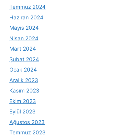
Temmuz 2024
Haziran 2024
Mayıs 2024
Nisan 2024
Mart 2024
Şubat 2024
Ocak 2024
Aralık 2023
Kasım 2023
Ekim 2023
Eylül 2023
Ağustos 2023
Temmuz 2023