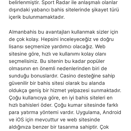
belirlenmiştir. Sport Radar ile anlaşmalı olanlar
dışındaki yabancı bahis sitelerinde şikayet türü
içerik bulunmamaktadır.
Almanbahis bu avantajları kullanmak sizler için
de çok kolay. Hepsini inceleyeceğiz ve doğru
lisansı seçmenize yardımcı olacağız. Web
sitesine göre, hızlı ve kullanımı kolay olanı
seçmelisiniz. Bu sitenin bu kadar popüler
olmasının en önemli nedenlerinden biri de
sunduğu bonuslardır. Casino desteğine sahip
güvenilir bir bahis sitesi olarak bu alanda
oldukça geniş bir hizmet yelpazesi sunmaktadır.
Çoğu kullanıcıya göre, en iyi bahis siteleri en
hızlı bahisleri öder. Çoğu kumar sitesinde farklı
para yatırma yöntemi vardır. Uygulama, Android
ve iOS için mevcuttur ve web sitesinde
aldığınıza benzer bir tasarıma sahiptir. Çok