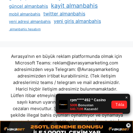
kayit almanbahis
güncel almanbahis
twitter almanbahis
mobil almanbahis
yeni giris almanbahis
yeni adresi almanbahis
almanbahis hesabım
Avrasya'nın en büyük reklam platformunda olmak için
Microsoft Teams:
reklam@avrasyamarketing.com
adresimizden veya Telegram: @Avrasyamarketing
adresimizden irtibat kurabilirsiniz. (Tek iletişim
adreslerimiz teams / telegram ve mail adresimizdir.
Harici hiçbir iletişim adresimiz bulunmamaktadır.
Lütfen itibar etmeyiniz.) Türkiye yasalarına göre 7258
sayılı kanun uyarınca yasa dışı bahis oynamanın
cezaları mevcuttur. Şu an bulunduğunuz site hiç bir
şekilde illegal bahis oyunları oynatmıyor ve oynamaya
aracı olmuyordur.
vivaldibet
|
tescobet
|
zenbahis
|
×
sevibet
|
betyap
|
renderbet
|
restbet
|
larabahis