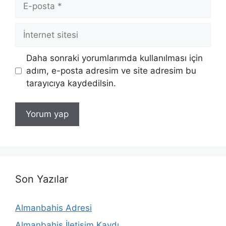
posta
İnternet
sitesi
Daha sonraki yorumlarımda kullanılması için
adım, e-posta adresim ve site adresim bu
tarayıcıya kaydedilsin.
Son Yazılar
Almanbahis Adresi
Almanbahis İletişim Kaydı