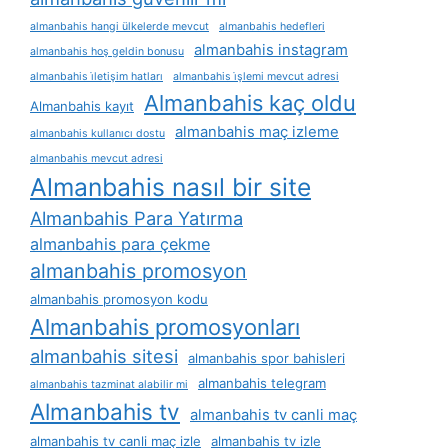
almanbahis hangi ülkelerde mevcut
almanbahis hedefleri
almanbahis instagram
almanbahis hoş geldin bonusu
almanbahis i̇letişim hatları
almanbahis i̇şlemi mevcut adresi
Almanbahis kaç oldu
Almanbahis kayıt
almanbahis maç izleme
almanbahis kullanıcı dostu
almanbahis mevcut adresi
Almanbahis nasıl bir site
Almanbahis Para Yatırma
almanbahis para çekme
almanbahis promosyon
almanbahis promosyon kodu
Almanbahis promosyonları
almanbahis sitesi
almanbahis spor bahisleri
almanbahis telegram
almanbahis tazminat alabilir mi
Almanbahis tv
almanbahis tv canli maç
almanbahis tv canli maç izle
almanbahis tv izle