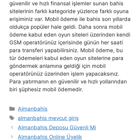
güvenilir ve hızlı finansal işlemler sunan bahis
sitelerinin farklı kategoride yüzlerce farklı oyuna
erişiminiz var. Mobil ödeme ile bahis son yıllarda
oldukça popüler hale geldi. Daha sonra mobil
ödeme kabul eden oyun siteleri üzerinden kendi
GSM operatörünüz içerisinde günün her saati
para transferi yapabilirsiniz. Mobil ödeme, bu
tür ödemeleri kabul eden oyun sitelerine para
göndermek anlamına geldiği için mobil
operatörünüz üzerinden işlem yapacaksınız.
Para yatırmanın en güvenilir ve hızlı yollarından
biri şüphesiz mobil ödemedir.
Kategoriler
Almanbahis
Etiketler
almanbahis mevcut giriş
Almanbahis Deposu Güvenli Mi
Almanbahis Online Üyelik