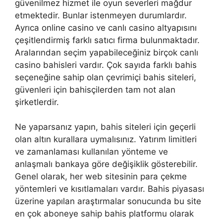
güvenilmez hizmet ile oyun severleri mağdur
etmektedir. Bunlar istenmeyen durumlardır.
Ayrıca online casino ve canlı casino altyapısını
çeşitlendirmiş farklı satıcı firma bulunmaktadır.
Aralarından seçim yapabileceğiniz birçok canlı
casino bahisleri vardır. Çok sayıda farklı bahis
seçeneğine sahip olan çevrimiçi bahis siteleri,
güvenleri için bahisçilerden tam not alan
şirketlerdir.
Ne yaparsanız yapın, bahis siteleri için geçerli
olan altın kurallara uymalısınız. Yatırım limitleri
ve zamanlaması kullanılan yönteme ve
anlaşmalı bankaya göre değişiklik gösterebilir.
Genel olarak, her web sitesinin para çekme
yöntemleri ve kısıtlamaları vardır. Bahis piyasası
üzerine yapılan araştırmalar sonucunda bu site
en çok aboneye sahip bahis platformu olarak