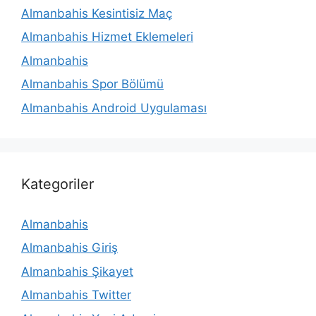
Almanbahis Kesintisiz Maç
Almanbahis Hizmet Eklemeleri
Almanbahis
Almanbahis Spor Bölümü
Almanbahis Android Uygulaması
Kategoriler
Almanbahis
Almanbahis Giriş
Almanbahis Şikayet
Almanbahis Twitter