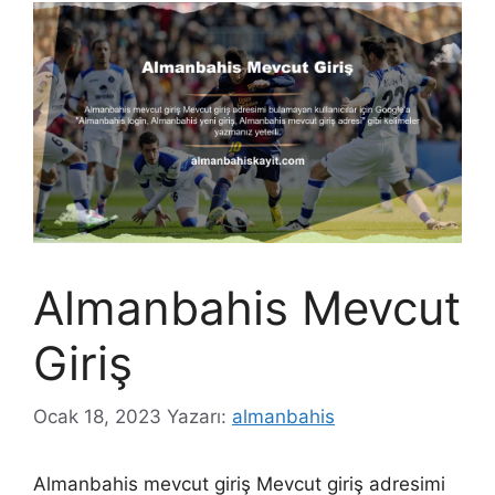
Almanbahis Mevcut
Giriş
Ocak 18, 2023
Yazarı:
almanbahis
Almanbahis mevcut giriş Mevcut giriş adresimi