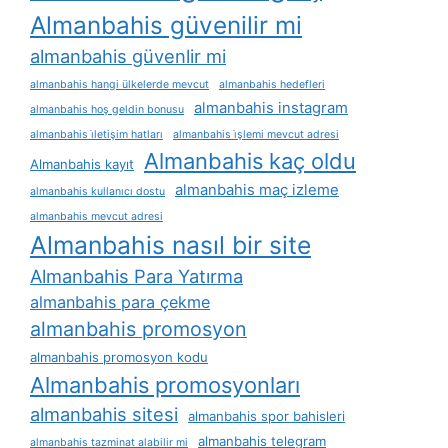
Almanbahis güvenilir mi
almanbahis güvenlir mi
almanbahis hangi ülkelerde mevcut
almanbahis hedefleri
almanbahis instagram
almanbahis hoş geldin bonusu
almanbahis i̇letişim hatları
almanbahis i̇şlemi mevcut adresi
Almanbahis kaç oldu
Almanbahis kayıt
almanbahis maç izleme
almanbahis kullanıcı dostu
almanbahis mevcut adresi
Almanbahis nasıl bir site
Almanbahis Para Yatırma
almanbahis para çekme
almanbahis promosyon
almanbahis promosyon kodu
Almanbahis promosyonları
almanbahis sitesi
almanbahis spor bahisleri
almanbahis telegram
almanbahis tazminat alabilir mi