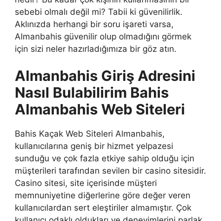
sebebi olmalı değil mi? Tabii ki güvenilirlik.
Aklınızda herhangi bir soru işareti varsa,
Almanbahis güvenilir olup olmadığını görmek
için sizi neler hazırladığımıza bir göz atın.
Almanbahis Giriş Adresini
Nasıl Bulabilirim Bahis
Almanbahis Web Siteleri
Bahis Kaçak Web Siteleri Almanbahis,
kullanıcılarına geniş bir hizmet yelpazesi
sunduğu ve çok fazla etkiye sahip olduğu için
müşterileri tarafından sevilen bir casino sitesidir.
Casino sitesi, site içerisinde müşteri
memnuniyetine diğerlerine göre değer veren
kullanıcılardan sert eleştiriler almamıştır. Çok
kullanıcı odaklı oldukları ve deneyimlerini parlak