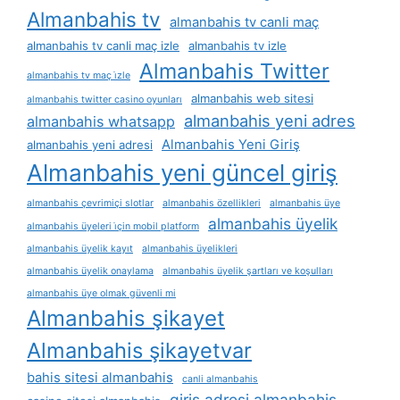
Almanbahis tv
almanbahis tv canli maç
almanbahis tv canli maç izle
almanbahis tv izle
Almanbahis Twitter
almanbahis tv maç i̇zle
almanbahis web sitesi
almanbahis twitter casino oyunları
almanbahis yeni adres
almanbahis whatsapp
Almanbahis Yeni Giriş
almanbahis yeni adresi
Almanbahis yeni güncel giriş
almanbahis çevrimiçi slotlar
almanbahis özellikleri
almanbahis üye
almanbahis üyelik
almanbahis üyeleri i̇çin mobil platform
almanbahis üyelik kayıt
almanbahis üyelikleri
almanbahis üyelik onaylama
almanbahis üyelik şartları ve koşulları
almanbahis üye olmak güvenli mi
Almanbahis şikayet
Almanbahis şikayetvar
bahis sitesi almanbahis
canli almanbahis
giris adresi almanbahis