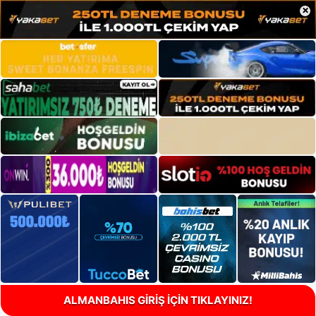
×
ALMANBAHIS GİRİŞ İÇİN TIKLAYINIZ!