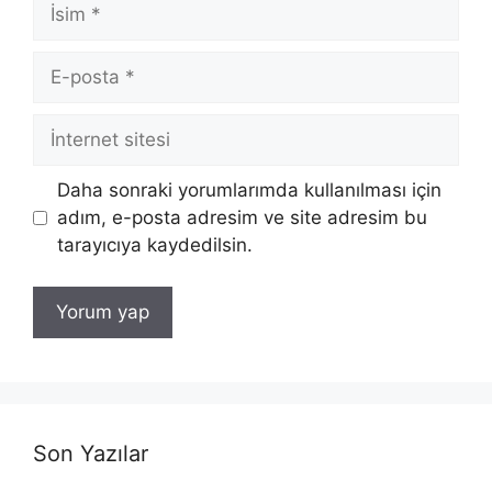
İsim
E-
posta
İnternet
sitesi
Daha sonraki yorumlarımda kullanılması için
adım, e-posta adresim ve site adresim bu
tarayıcıya kaydedilsin.
Son Yazılar