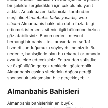
bir şekilde sergiledikleri için çok olumlu yanıt
aldılar. Ancak bazen kullanıcılar tarafından
eleştirilir.
Almanbahis bahis yasadışı web
siteleri
Almanbahis hakkında daha fazla bilgi
edinmek isterseniz sitenin ilgili bölümüne hızlıca
göz atabilirsiniz. Bunun nedeni, mevcut
herhangi bir bahis sitesi arasında en şeffaf
hizmeti sunduğumuzu söyleyebilmemizdir. Bu
nedenle, bahisçilerle olan bu rekabet ortamında
avantaj elde edeceksiniz. En azından sofistike
ve özgünlüğün gerçek renklerini gösterebilir.
Almanbahis casino sitelerinin doğası gereği
sponsorluk anlaşmaları bile gerçekleşebilir.
Almanbahis Bahisleri
Almanbahis bahislerinin en büyük