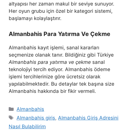
altyapısı her zaman makul bir seviye sunuyor.
Her oyun grubu için özel bir kategori sistemi,
başlamayı kolaylaştırır.
Almanbahis Para Yatırma Ve Çekme
Almanbahis kayıt işlemi, sanal kararları
seçmenize olanak tanır. Bildiğiniz gibi Türkiye
Almanbahis para yatırma ve çekme
sanal
teknolojiyi tercih ediyor. Almanbahis ödeme
işlemi tercihlerinize göre ücretsiz olarak
yapılabilmektedir. Bu detaylar tek başına size
Almanbahis hakkında bir fikir vermeli.
Kategoriler
Almanbahis
Etiketler
Almanbahis giriş
,
Almanbahis Giriş Adresini
Nasıl Bulabilirim