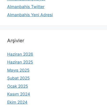
Almanbahis Twitter
Almanbahis Yeni Adresi
Arşivler
Haziran 2026
Haziran 2025
Mayıs 2025
Şubat 2025
Ocak 2025
Kasım 2024
Ekim 2024